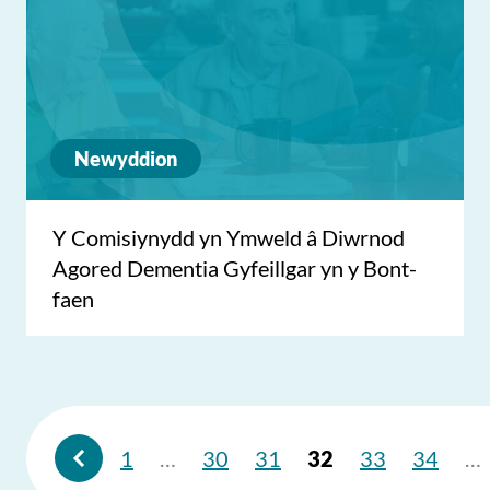
Newyddion
Y Comisiynydd yn Ymweld â Diwrnod
Agored Dementia Gyfeillgar yn y Bont-
faen
1
…
30
31
32
33
34
…