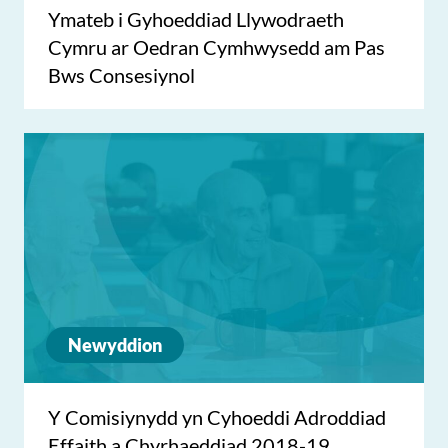
Ymateb i Gyhoeddiad Llywodraeth
Cymru ar Oedran Cymhwysedd am Pas
Bws Consesiynol
Newyddion
Y Comisiynydd yn Cyhoeddi Adroddiad
Effaith a Chyrhaeddiad 2018-19