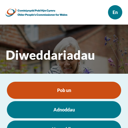
Diweddariadau
Pob un
Adnoddau