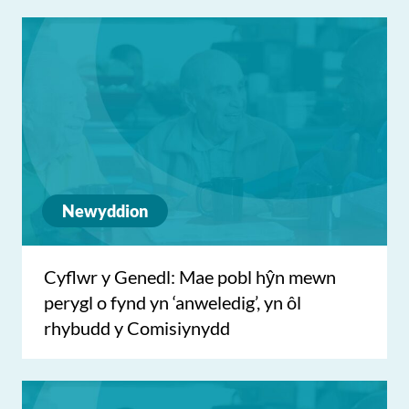
Newyddion
Cyflwr y Genedl: Mae pobl hŷn mewn
perygl o fynd yn ‘anweledig’, yn ôl
rhybudd y Comisiynydd