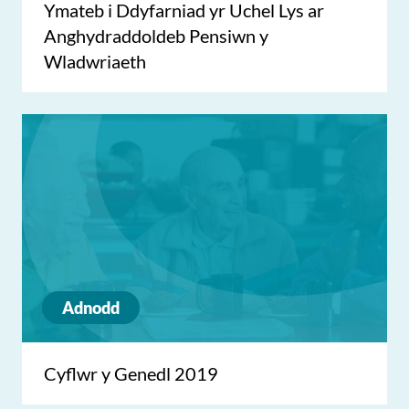
Ymateb i Ddyfarniad yr Uchel Lys ar
Anghydraddoldeb Pensiwn y
Wladwriaeth
Adnodd
Cyflwr y Genedl 2019