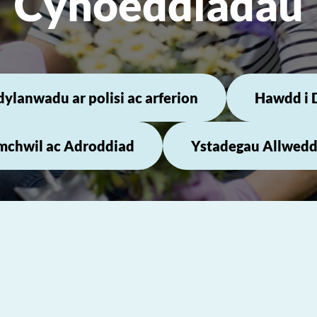
Cyhoeddiadau
ylanwadu ar polisi ac arferion
Hawdd i 
mchwil ac Adroddiad
Ystadegau Allwedd