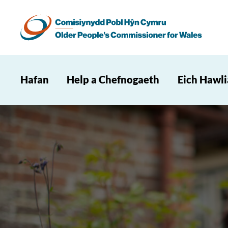
Hafan
Help a Chefnogaeth
Eich Hawl