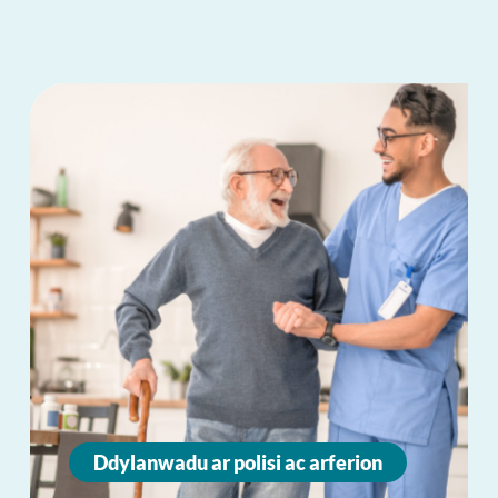
Ddylanwadu ar polisi ac arferion