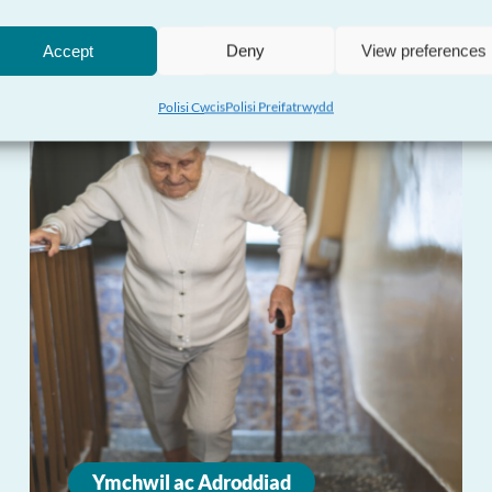
Accept
Deny
View preferences
Polisi Cwcis
Polisi Preifatrwydd
Ymchwil ac Adroddiad