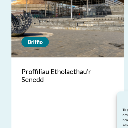
Briffio
Proffiliau Etholaethau’r
Senedd
To 
dev
bro
adv