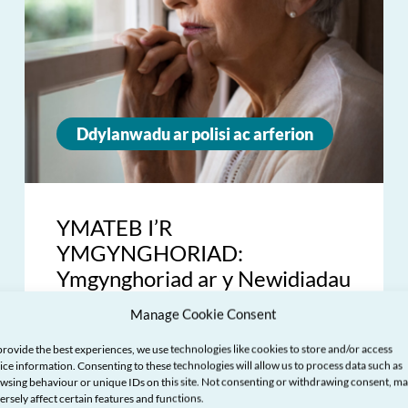
Ddylanwadu ar polisi ac arferion
YMATEB I’R
YMGYNGHORIAD:
Ymgynghoriad ar y Newidiadau
Arfaethedig i Ganllawiau
Manage Cookie Consent
Strategaethau Lleol ar Drais yn
provide the best experiences, we use technologies like cookies to store and/or access
erbyn Menywod, Cam-drin
ice information. Consenting to these technologies will allow us to process data such as
Domestig a Thrais Rhywiol
wsing behaviour or unique IDs on this site. Not consenting or withdrawing consent, m
ersely affect certain features and functions.
(VAWDASV)