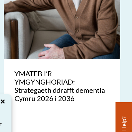
YMATEB I’R
YMGYNGHORIAD:
Strategaeth ddrafft dementia
Cymru 2026 i 2036
ay