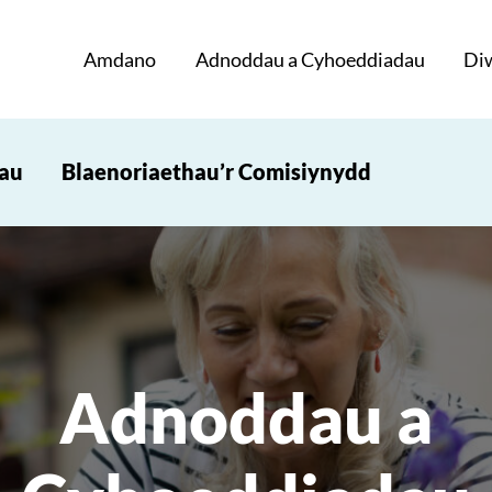
Amdano
Adnoddau a Cyhoeddiadau
Di
iau
Blaenoriaethau’r Comisiynydd
Adnoddau a