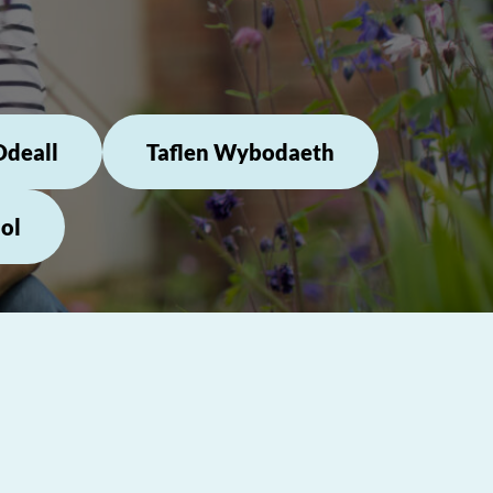
Ddeall
Taflen Wybodaeth
ol