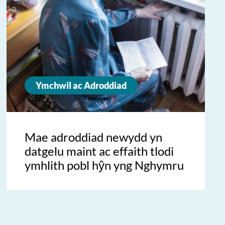
Ymchwil ac Adroddiad
Mae adroddiad newydd yn
datgelu maint ac effaith tlodi
ymhlith pobl hŷn yng Nghymru