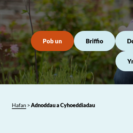
Pob un
Briffio
Dd
Y
Hafan
>
Adnoddau a Cyhoeddiadau