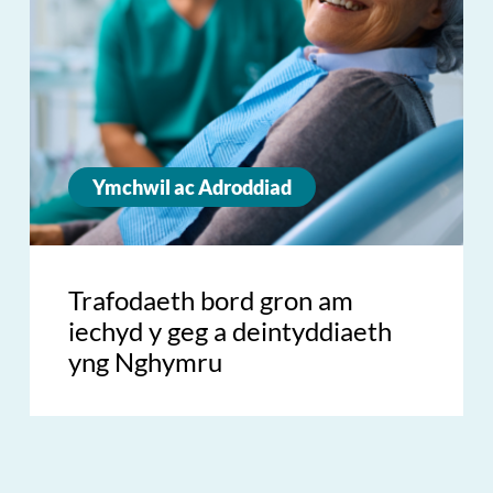
Ymchwil ac Adroddiad
Trafodaeth bord gron am
iechyd y geg a deintyddiaeth
yng Nghymru