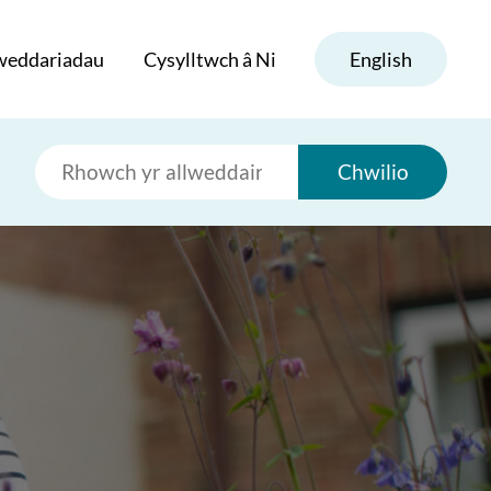
weddariadau
Cysylltwch â Ni
English
Chwilio