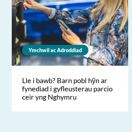
Ymchwil ac Adroddiad
Lle i bawb? Barn pobl hŷn ar
fynediad i gyfleusterau parcio
ceir yng Nghymru