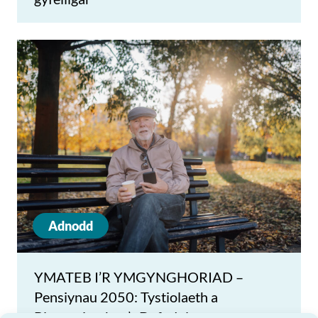
Adnodd
YMATEB I’R YMGYNGHORIAD –
Pensiynau 2050: Tystiolaeth a
Blaenoriaethau’r Dyfodol