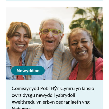
Newyddion
Comisiynydd Pobl Hŷn Cymru yn lansio
cwrs dysgu newydd i ysbrydoli
gweithredu yn erbyn oedraniaeth yng
Nghymru