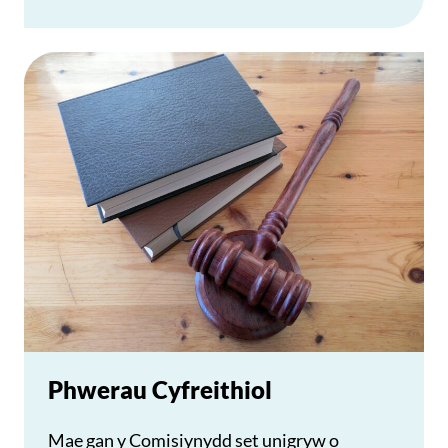
Phwerau Cyfreithiol
Mae gan y Comisiynydd set unigryw o