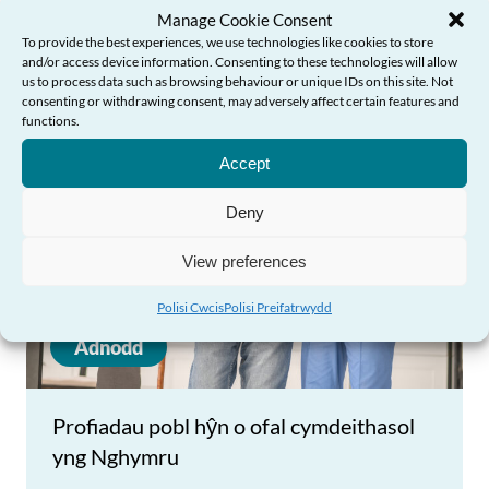
Manage Cookie Consent
To provide the best experiences, we use technologies like cookies to store
and/or access device information. Consenting to these technologies will allow
us to process data such as browsing behaviour or unique IDs on this site. Not
consenting or withdrawing consent, may adversely affect certain features and
Angen Help?
functions.
Accept
Deny
View preferences
Polisi Cwcis
Polisi Preifatrwydd
Adnodd
Profiadau pobl hŷn o ofal cymdeithasol
yng Nghymru