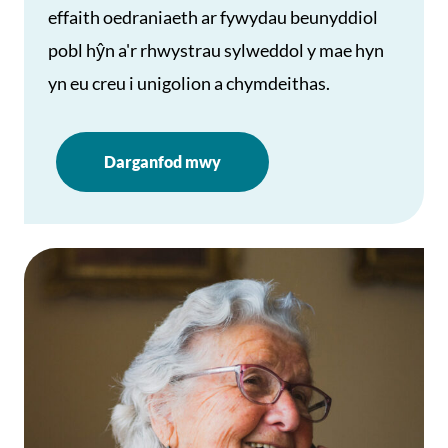
effaith oedraniaeth ar fywydau beunyddiol
pobl hŷn a'r rhwystrau sylweddol y mae hyn
yn eu creu i unigolion a chymdeithas.
Darganfod mwy