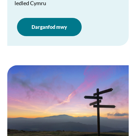
ledled Cymru
Darganfod mwy