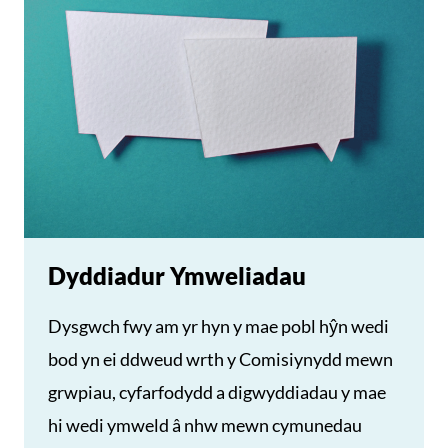
Dyddiadur Ymweliadau
Dysgwch fwy am yr hyn y mae pobl hŷn wedi
bod yn ei ddweud wrth y Comisiynydd mewn
grwpiau, cyfarfodydd a digwyddiadau y mae
hi wedi ymweld â nhw mewn cymunedau