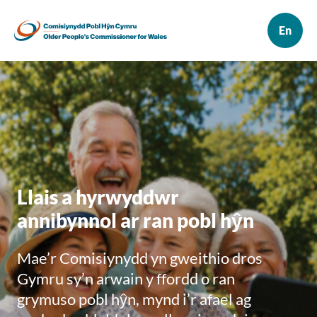
Llais a hyrwyddwr
annibynnol ar ran pobl hŷn
Mae’r Comisiynydd yn gweithio dros
Gymru sy’n arwain y ffordd o ran
grymuso pobl hŷn, mynd i’r afael ag