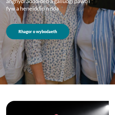
anghydraddoldeb a galluogi pawb i
fyw a heneiddio’n dda
Rhagor o wybodaeth