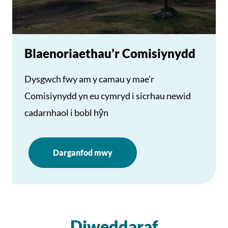
Blaenoriaethau’r Comisiynydd
Dysgwch fwy am y camau y mae’r
Comisiynydd yn eu cymryd i sicrhau newid
cadarnhaol i bobl hŷn
Darganfod mwy
Diweddaraf