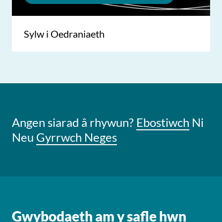
Sylw i Oedraniaeth
Angen siarad â rhywun?
Ebostiwch
Ni
Neu
Gyrrwch Neges
Gwybodaeth am y safle hwn