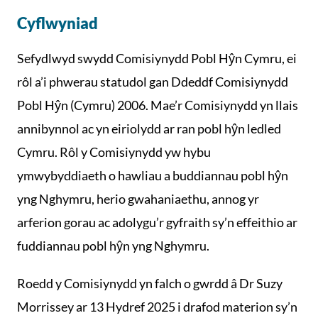
Cyflwyniad
Sefydlwyd swydd Comisiynydd Pobl Hŷn Cymru, ei
rôl a’i phwerau statudol gan Ddeddf Comisiynydd
Pobl Hŷn (Cymru) 2006. Mae’r Comisiynydd yn llais
annibynnol ac yn eiriolydd ar ran pobl hŷn ledled
Cymru. Rôl y Comisiynydd yw hybu
ymwybyddiaeth o hawliau a buddiannau pobl hŷn
yng Nghymru, herio gwahaniaethu, annog yr
arferion gorau ac adolygu’r gyfraith sy’n effeithio ar
fuddiannau pobl hŷn yng Nghymru.
Roedd y Comisiynydd yn falch o gwrdd â Dr Suzy
Morrissey ar 13 Hydref 2025 i drafod materion sy’n