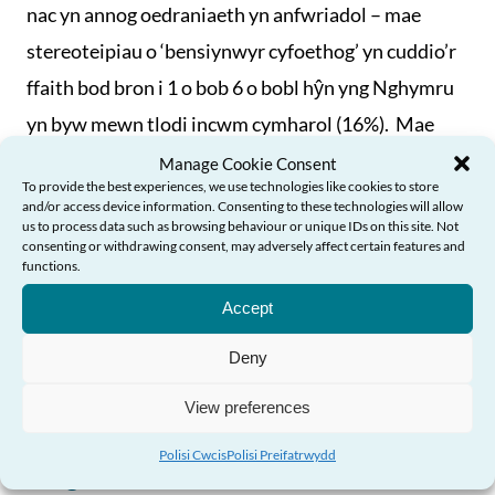
nac yn annog oedraniaeth yn anfwriadol – mae
stereoteipiau o ‘bensiynwyr cyfoethog’ yn cuddio’r
ffaith bod bron i 1 o bob 6 o bobl hŷn yng Nghymru
yn byw mewn tlodi incwm cymharol (16%). Mae
hyn yn cynyddu gydag oedran.
[vi]
Manage Cookie Consent
To provide the best experiences, we use technologies like cookies to store
and/or access device information. Consenting to these technologies will allow
Mae Adroddiad Byd-eang Sefydliad Iechyd y Byd ar
us to process data such as browsing behaviour or unique IDs on this site. Not
consenting or withdrawing consent, may adversely affect certain features and
Oedraniaeth (2021) yn nodi bod 1 o bob 2 o bobl
Angen Help?
functions.
ledled y byd yn gwahaniaethu ar sail oedran ac, yn
Accept
Ewrop, bod 1 o bob 3 o bobl hŷn yn dweud eu bod
Deny
wedi bod yn darged oedraniaeth.
[vii]
View preferences
Polisi Cwcis
Polisi Preifatrwydd
Casgliad