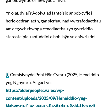
ganolbwyntio o’r newydd ar hyn.
Yn olaf, dylai’r Adolygiad fanteisio ar bob cyfle i
herio oedraniaeth, gan sicrhau nad yw trafodaethau
am degwch rhwng y cenedlaethau yn gwreiddio
stereoteipiau anfuddiol o bobl hŷn yn anfwriadol.
[i]
Comisiynydd Pobl Hŷn Cymru (2025) Heneiddio
yng Nghymru. Ar gael yn:
https://olderpeople.wales/wp-
content/uploads/2025/09/Heneiddio-yng-
Nghymru-Cipolwg-ar-Brofiadau-Pobl-Hyn.pdf
,