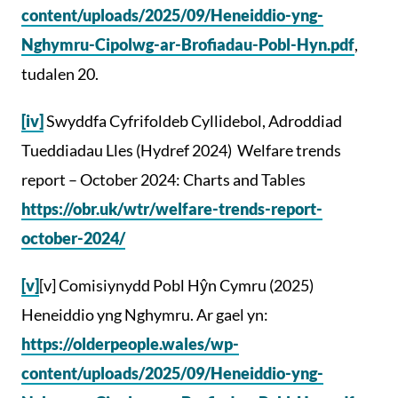
content/uploads/2025/09/Heneiddio-yng-
Nghymru-Cipolwg-ar-Brofiadau-Pobl-Hyn.pdf
,
tudalen 20.
[iv]
Swyddfa Cyfrifoldeb Cyllidebol, Adroddiad
Tueddiadau Lles (Hydref 2024) Welfare trends
report – October 2024: Charts and Tables
https://obr.uk/wtr/welfare-trends-report-
october-2024/
[v]
[v] Comisiynydd Pobl Hŷn Cymru (2025)
Heneiddio yng Nghymru. Ar gael yn:
https://olderpeople.wales/wp-
content/uploads/2025/09/Heneiddio-yng-