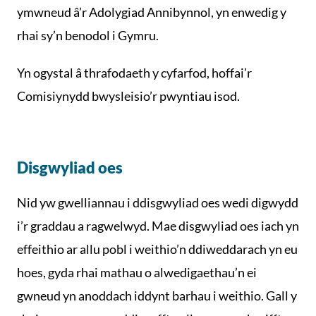
ymwneud â’r Adolygiad Annibynnol, yn enwedig y
rhai sy’n benodol i Gymru.
Yn ogystal â thrafodaeth y cyfarfod, hoffai’r
Comisiynydd bwysleisio’r pwyntiau isod.
Disgwyliad oes
Nid yw gwelliannau i ddisgwyliad oes wedi digwydd
i’r graddau a ragwelwyd. Mae disgwyliad oes iach yn
effeithio ar allu pobl i weithio’n ddiweddarach yn eu
hoes, gyda rhai mathau o alwedigaethau’n ei
gwneud yn anoddach iddynt barhau i weithio. Gall y