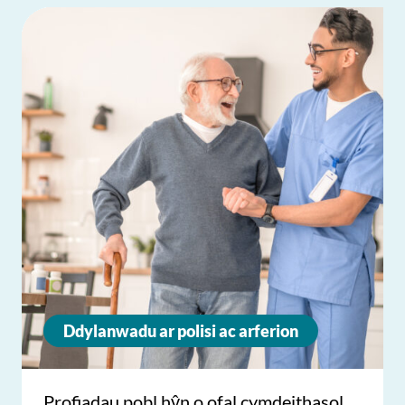
Ddylanwadu ar polisi ac arferion
Profiadau pobl hŷn o ofal cymdeithasol