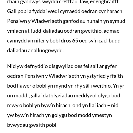
rhain gynnwys swyddi crefftau llaw, er enghraifft.
Gall pobl a fyddai wedi cyrraedd oedran cynharach
Pensiwn y Wladwriaeth ganfod eu hunain yn symud
ymlaen at fudd-daliadau oedran gweithio, ac mae
cynnydd yn nifer y bobl dros 65 oed sy’n cael budd-
daliadau analluogrwydd.
Nid yw defnyddio disgwyliad oes fel sail ar gyfer
oedran Pensiwn y Wladwriaeth yn ystyried y ffaith
bod llawer o bobl yn mynd yn rhy sâl i weithio. Yn yr
un modd, gallai datblygiadau meddygol olygu bod
mwy o bobl yn byw’n hirach, ond yn llai iach – nid
yw byw’n hirach yn golygu bod modd ymestyn
bywydau gwaith pobl.