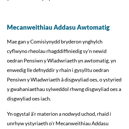
Mecanweithiau Addasu Awtomatig
Mae gan y Comisiynydd bryderon ynghylch
cyflwyno rheolau rhagddiffiniedig sy’n newid
oedran Pensiwn y Wladwriaeth yn awtomatig, yn
enwedig lle defnyddir y rhain i gysylltu oedran
Pensiwn y Wladwriaeth â disgwyliad oes, o ystyried
y gwahaniaethau sylweddol rhwng disgwyliad oes a
disgwyliad oes iach.
Yn ogystal â’r materion a nodwyd uchod, rhaid i
unrhyw ystyriaeth o’r Mecanweithiau Addasu