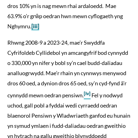
dros 10% yn is nag mewn rhai ardaloedd. Mae
63.9% o’r grŵp oedran hwn mewn cyflogaeth yng
Nghymru.
[iii]
Rhwng 2008-9 a 2023-24, mae’r Swyddfa
Cyfrifoldeb Cyllidebol yn amcangyfrif bod cynnydd
o 330,000 yn nifer y bobl sy’n cael budd-daliadau
analluogrwydd. Mae’r rhain yn cynnwys menywod
dros 60 oed, a dynion dros 65 oed, sy’n cyd-fynd â’r
[iv]
cynnydd mewn oedran pensiwn.
Fel y nodwyd
uchod, gall pobl a fyddai wedi cyrraedd oedran
blaenorol Pensiwn y Wladwriaeth ganfod eu hunain
yn symud ymlaen i fudd-daliadau oedran gweithio
yn hytrach na gallu gweithio blynyddoedd