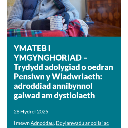
YMATEB I
YMGYNGHORIAD –
Trydydd adolygiad o oedran
Pensiwn y Wladwriaeth:
adroddiad annibynnol
galwad am dystiolaeth
28 Hydref 2025
i mewn
Adnoddau
,
Ddylanwadu ar polisi ac