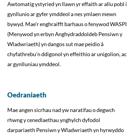
Awtomatig ystyried yn llawn yr effaith ar allu pobl i
gynllunio ar gyfer ymddeol a nes ymlaen mewn
bywyd. Mae’r enghraifft barhaus o fenywod WASPI
(Menywod yn erbyn Anghydraddoldeb Pensiwn y
Wladwriaeth) yn dangos sut mae peidio â
chyfathrebu’n ddigonol yn effeithio ar unigolion, ac
ar gynlluniau ymddeol.
Oedraniaeth
Mae angen sicrhau nad yw naratifau o degwch
rhwng y cenedlaethau ynghylch dyfodol
darpariaeth Pensiwn y Wladwriaeth yn hyrwyddo