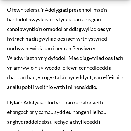
O fewn telerau’r Adolygiad presennol, mae’n
hanfodol pwysleisio cyfyngiadau a risgiau
canolbwyntio’n ormodol ar ddisgwyliad oes yn
hytrach na disgwyliad oes iach wrth ystyried
unrhyw newidiadau i oedran Pensiwn y
Wladwriaeth yn y dyfodol. Mae disgwyliad oes iach
yn amrywio’n sylweddol o fewn cenhedloedd a
rhanbarthau, yn ogystal â rhyngddynt, gan effeithio
ar allu pobl i weithio wrth i ni heneiddio.
Dylai’r Adolygiad fod yn rhan o drafodaeth
ehangach ar y camau sydd eu hangen i leihau
anghydraddoldebau iechyd a chyfleoedd i