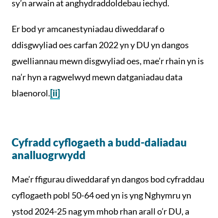
sy’n arwain at anghydraddoldebau iechyd.
Er bod yr amcanestyniadau diweddaraf o
ddisgwyliad oes carfan 2022 yn y DU yn dangos
gwelliannau mewn disgwyliad oes, mae’r rhain yn is
na’r hyn a ragwelwyd mewn datganiadau data
blaenorol.
[ii]
Cyfradd cyflogaeth a budd-daliadau
analluogrwydd
Mae’r ffigurau diweddaraf yn dangos bod cyfraddau
cyflogaeth pobl 50-64 oed yn is yng Nghymru yn
ystod 2024-25 nag ym mhob rhan arall o’r DU, a