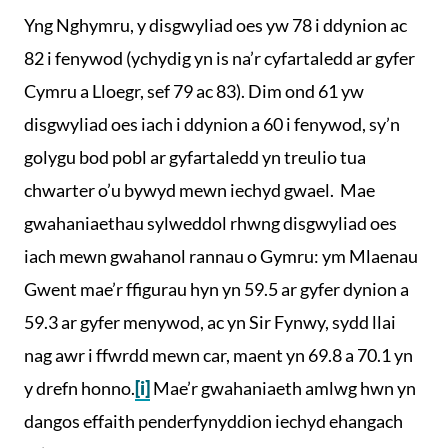
Yng Nghymru, y disgwyliad oes yw 78 i ddynion ac
82 i fenywod (ychydig yn is na’r cyfartaledd ar gyfer
Cymru a Lloegr, sef 79 ac 83). Dim ond 61 yw
disgwyliad oes iach i ddynion a 60 i fenywod, sy’n
golygu bod pobl ar gyfartaledd yn treulio tua
chwarter o’u bywyd mewn iechyd gwael. Mae
gwahaniaethau sylweddol rhwng disgwyliad oes
iach mewn gwahanol rannau o Gymru: ym Mlaenau
Gwent mae’r ffigurau hyn yn 59.5 ar gyfer dynion a
59.3 ar gyfer menywod, ac yn Sir Fynwy, sydd llai
nag awr i ffwrdd mewn car, maent yn 69.8 a 70.1 yn
y drefn honno.
[i]
Mae’r gwahaniaeth amlwg hwn yn
dangos effaith penderfynyddion iechyd ehangach