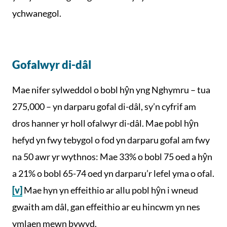
ychwanegol.
Gofalwyr di-dâl
Mae nifer sylweddol o bobl hŷn yng Nghymru – tua
275,000 – yn darparu gofal di-dâl, sy’n cyfrif am
dros hanner yr holl ofalwyr di-dâl. Mae pobl hŷn
hefyd yn fwy tebygol o fod yn darparu gofal am fwy
na 50 awr yr wythnos: Mae 33% o bobl 75 oed a hŷn
a 21% o bobl 65-74 oed yn darparu’r lefel yma o ofal.
[v]
Mae hyn yn effeithio ar allu pobl hŷn i wneud
gwaith am dâl, gan effeithio ar eu hincwm yn nes
ymlaen mewn bywyd.