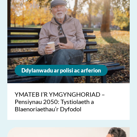
Ddylanwadu ar polisi ac arferion
YMATEB I’R YMGYNGHORIAD –
Pensiynau 2050: Tystiolaeth a
Blaenoriaethau’r Dyfodol