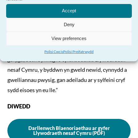
Angen Help?
wrth iddynt gwblhau eu maniffestos yn y misoedd
Accept
nesaf.
Deny
“Mae’n bwysig bod ymrwymiadau ar draws y
sbectrwm gwleidyddol i gyflawni camau
View preferences
gweithredu i gefnogi pobl hŷn gan y bydd hyn yn
Polisi Cwcis
Polisi Preifatrwydd
golygu, beth bynnag fo cyfansoddiad Llywodraeth
nesaf Cymru, y byddwn yn gweld newid, cynnydd a
gwelliannau pwysig, gan adeiladu ar y sylfeini cryf
sydd eisoes yn eu lle.”
DIWEDD
Darllenwch Blaenoriaethau ar gyfer
Llywodraeth nesaf Cymru (PDF)