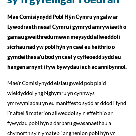
Mae Comisiynydd Pobl Hŷn Cymru yn galw ar
Lywodraeth nesaf Cymru i gymryd amrywiaeth o
gamau gweithredu mewn meysydd allweddol i
sicrhau nad yw pobl hŷn yn cael eu heithrio o
gymdeithas a’u bod yn cael y cyfleoedd sydd eu
hangen arnynt i fyw bywydau iach ac annibynnol.
Mae’r Comisiynydd eisiau gweld pob plaid
wleidyddol yng Nghymru yn cynnwys
ymrwymiadau yn eu maniffesto sydd ar ddod i fynd
i’r afael â materion allweddol sy’n effeithio ar
fywydau pobl hŷn a darparu gwasanaethau a
chymorth sy’n ymateb i anghenion pobl hŷn yn