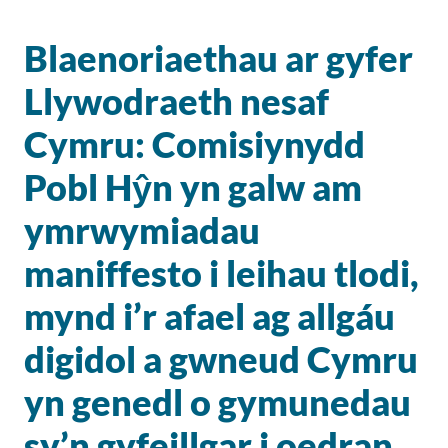
Blaenoriaethau ar gyfer
Llywodraeth nesaf
Cymru:
Comisiynydd
Pobl Hŷn yn galw am
ymrwymiadau
maniffesto i leihau tlodi,
mynd i’r afael ag allgáu
digidol a gwneud Cymru
yn genedl o gymunedau
sy’n gyfeillgar i oedran