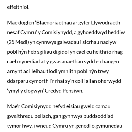
effeithiol.
Mae dogfen ‘Blaenoriaethau ar gyfer Llywodraeth
nesaf Cymru’ y Comisiynydd, a gyhoeddwyd heddiw
(25 Medi) yn cynnwys galwadau i sicrhau nad yw
pobl hŷn heb sgiliau digidol yn cael eu heithrio rhag
cael mynediad at y gwasanaethau sydd eu hangen
arnynt ac i leihau tlodi ymhlith pobl hŷn trwy
ddarparu cymorth i’r rhai sy’n colli allan oherwydd
‘ymyl y clogwyn’ Credyd Pensiwn.
Mae’r Comisiynydd hefyd eisiau gweld camau
gweithredu pellach, gan gynnwys buddsoddiad
tymor hwy, i wneud Cymru yn genedl o gymunedau