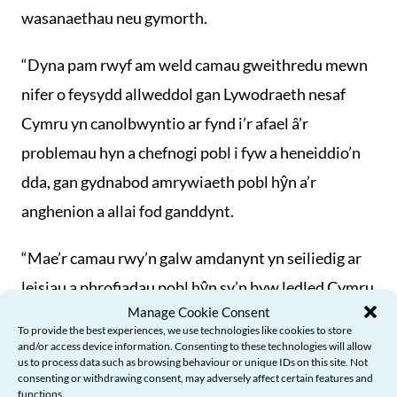
wasanaethau neu gymorth.
“Dyna pam rwyf am weld camau gweithredu mewn
nifer o feysydd allweddol gan Lywodraeth nesaf
Cymru yn canolbwyntio ar fynd i’r afael â’r
problemau hyn a chefnogi pobl i fyw a heneiddio’n
dda, gan gydnabod amrywiaeth pobl hŷn a’r
anghenion a allai fod ganddynt.
“Mae’r camau rwy’n galw amdanynt yn seiliedig ar
leisiau a phrofiadau pobl hŷn sy’n byw ledled Cymru
Manage Cookie Consent
rwyf wedi siarad ac ymgysylltu â nhw ers i mi
To provide the best experiences, we use technologies like cookies to store
ddechrau yn y swydd, ac rwy’n gobeithio cael y cyfle
and/or access device information. Consenting to these technologies will allow
us to process data such as browsing behaviour or unique IDs on this site. Not
i archwilio hyn yn fanylach gyda phleidiau Cymru
consenting or withdrawing consent, may adversely affect certain features and
functions.