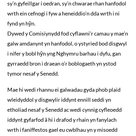
sy’n gyfeillgar i oedran, sy’n chwarae rhan hanfodol
wrth ein cefnogi i fyw a heneiddio’n dda wrth i ni
fynd yn hŷn.
Dywed y Comisiynydd fod cyflawni’r camau y mae’n
galw amdanynt yn hanfodol, o ystyried bod disgwyl
i nifer y bobl hŷn yng Nghymru barhau i dyfu, gan
gyrraedd bron i draean o’r boblogaeth yn ystod
tymor nesaf y Senedd.
Mae hi wedi rhannu ei galwadau gyda phob plaid
wleidyddol y disgwylir iddynt ennill seddi yn
etholiad nesaf y Senedd ac wedi cynnig cyfleoedd
iddynt gyfarfod â hi i drafod y rhain yn fanylach
wrth i faniffestos gael eu cwblhau yn y misoedd