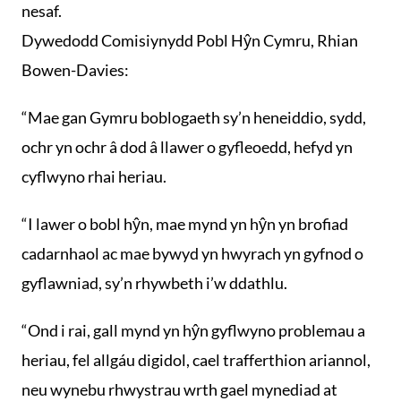
nesaf.
Dywedodd Comisiynydd Pobl Hŷn Cymru, Rhian
Bowen-Davies:
“Mae gan Gymru boblogaeth sy’n heneiddio, sydd,
ochr yn ochr â dod â llawer o gyfleoedd, hefyd yn
cyflwyno rhai heriau.
“I lawer o bobl hŷn, mae mynd yn hŷn yn brofiad
cadarnhaol ac mae bywyd yn hwyrach yn gyfnod o
gyflawniad, sy’n rhywbeth i’w ddathlu.
“Ond i rai, gall mynd yn hŷn gyflwyno problemau a
heriau, fel allgáu digidol, cael trafferthion ariannol,
neu wynebu rhwystrau wrth gael mynediad at