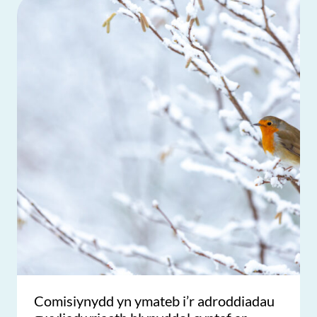
Comisiynydd yn ymateb i’r adroddiadau