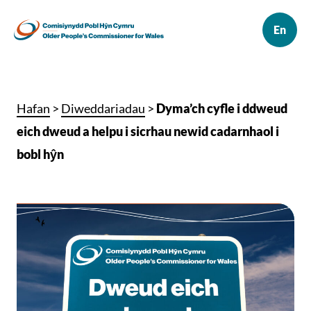
Hafan
>
Diweddariadau
>
Dyma’ch cyfle i ddweud
eich dweud a helpu i sicrhau newid cadarnhaol i
bobl hŷn