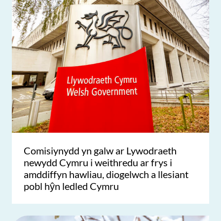
Comisiynydd yn galw ar Lywodraeth
newydd Cymru i weithredu ar frys i
amddiffyn hawliau, diogelwch a llesiant
pobl hŷn ledled Cymru