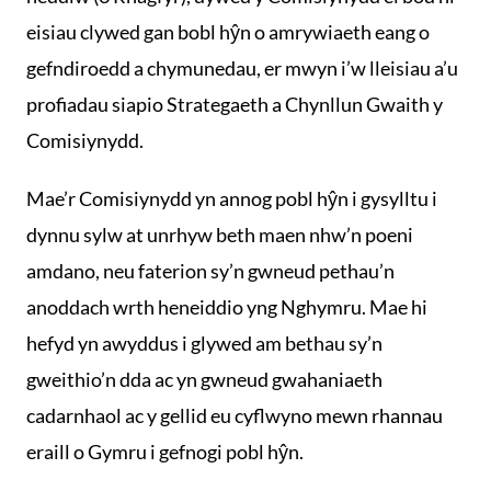
eisiau clywed gan bobl hŷn o amrywiaeth eang o
gefndiroedd a chymunedau, er mwyn i’w lleisiau a’u
profiadau siapio Strategaeth a Chynllun Gwaith y
Comisiynydd.
Mae’r Comisiynydd yn annog pobl hŷn i gysylltu i
dynnu sylw at unrhyw beth maen nhw’n poeni
amdano, neu faterion sy’n gwneud pethau’n
anoddach wrth heneiddio yng Nghymru. Mae hi
hefyd yn awyddus i glywed am bethau sy’n
gweithio’n dda ac yn gwneud gwahaniaeth
cadarnhaol ac y gellid eu cyflwyno mewn rhannau
eraill o Gymru i gefnogi pobl hŷn.