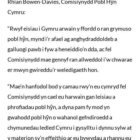
Rhian Bowen-Davies, Comisiynydd Pobl Hŷn
Cymru:
“Rwyf eisiau i Gymru arwain y ffordd o ran grymuso
pobl hŷn, mynd i’r afael ag anghydraddoldeb a
galluogi pawb i fyw a heneiddio’n dda, ac fel
Comisiynydd mae gennyf ran allweddol i’w chwarae
er mwyn gwireddu’r weledigaeth hon.
“Mae’n hanfodol bod y camau rwy’n eu cymryd fel
Comisiynydd yn cael eu harwain gan leisiau a
phrofiadau pobl hŷn, a dyna pam fy mod yn
gwahodd pobl hŷn o wahanol gefndiroedd a
chymunedau ledled Cymru i gysylltu i dynnu sylw at
y materion sy’n effeithio ar eu bywydau a rhannu eu