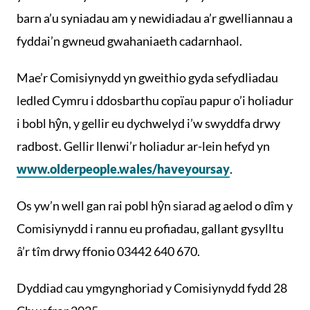
barn a’u syniadau am y newidiadau a’r gwelliannau a
fyddai’n gwneud gwahaniaeth cadarnhaol.
Mae’r Comisiynydd yn gweithio gyda sefydliadau
ledled Cymru i ddosbarthu copïau papur o’i holiadur
i bobl hŷn, y gellir eu dychwelyd i’w swyddfa drwy
radbost. Gellir llenwi’r holiadur ar-lein hefyd yn
www.olderpeople.wales/haveyoursay
.
Os yw’n well gan rai pobl hŷn siarad ag aelod o dîm y
Comisiynydd i rannu eu profiadau, gallant gysylltu
â’r tîm drwy ffonio 03442 640 670.
Dyddiad cau ymgynghoriad y Comisiynydd fydd 28