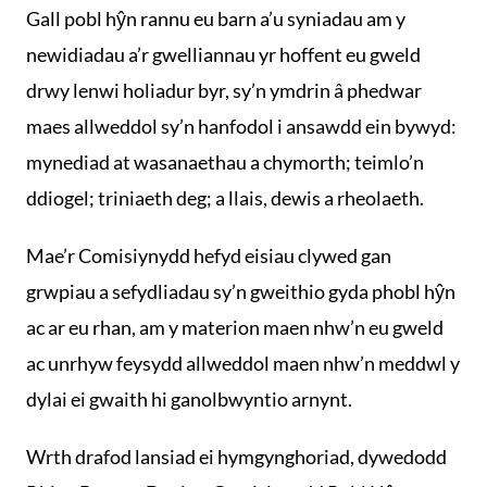
Gall pobl hŷn rannu eu barn a’u syniadau am y
newidiadau a’r gwelliannau yr hoffent eu gweld
drwy lenwi holiadur byr, sy’n ymdrin â phedwar
maes allweddol sy’n hanfodol i ansawdd ein bywyd:
mynediad at wasanaethau a chymorth; teimlo’n
ddiogel; triniaeth deg; a llais, dewis a rheolaeth.
Mae’r Comisiynydd hefyd eisiau clywed gan
grwpiau a sefydliadau sy’n gweithio gyda phobl hŷn
ac ar eu rhan, am y materion maen nhw’n eu gweld
ac unrhyw feysydd allweddol maen nhw’n meddwl y
dylai ei gwaith hi ganolbwyntio arnynt.
Wrth drafod lansiad ei hymgynghoriad, dywedodd