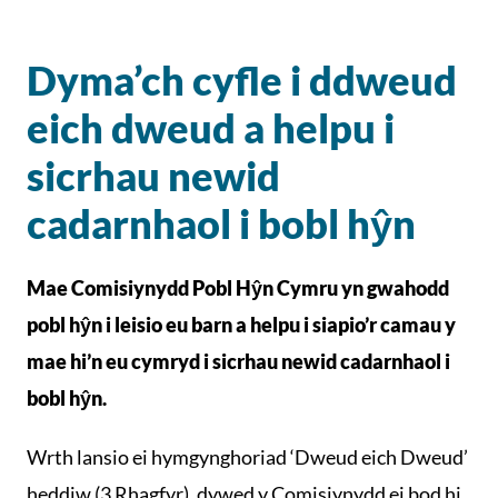
Dyma’ch cyfle i ddweud
eich dweud a helpu i
sicrhau newid
cadarnhaol i bobl hŷn
Mae Comisiynydd Pobl Hŷn Cymru yn gwahodd
pobl hŷn i leisio eu barn a helpu i siapio’r camau y
mae hi’n eu cymryd i sicrhau newid cadarnhaol i
bobl hŷn.
Wrth lansio ei hymgynghoriad ‘Dweud eich Dweud’
heddiw (3 Rhagfyr), dywed y Comisiynydd ei bod hi