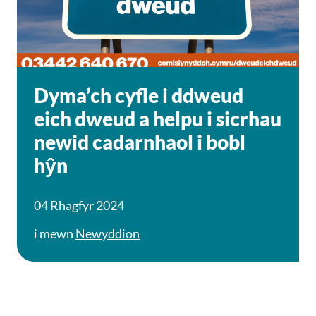
Dyma’ch cyfle i ddweud
eich dweud a helpu i sicrhau
newid cadarnhaol i bobl
hŷn
04 Rhagfyr 2024
i mewn
Newyddion