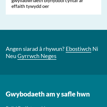
gwyliadwriaeth blynyddol cyntaf ar
effaith tywydd oer
Angen siarad â rhywun?
Ebostiwch
Ni
Neu
Gyrrwch Neges
Gwybodaeth am y safle hwn