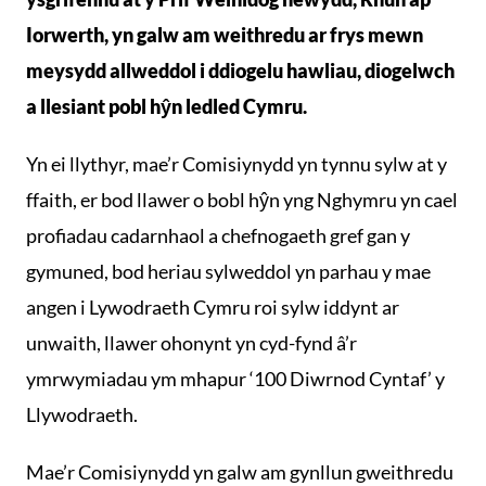
Iorwerth, yn galw am weithredu ar frys mewn
meysydd allweddol i ddiogelu hawliau, diogelwch
a llesiant pobl hŷn ledled Cymru.
Yn ei llythyr, mae’r Comisiynydd yn tynnu sylw at y
ffaith, er bod llawer o bobl hŷn yng Nghymru yn cael
profiadau cadarnhaol a chefnogaeth gref gan y
gymuned, bod heriau sylweddol yn parhau y mae
angen i Lywodraeth Cymru roi sylw iddynt ar
unwaith, llawer ohonynt yn cyd-fynd â’r
ymrwymiadau ym mhapur ‘100 Diwrnod Cyntaf’ y
Llywodraeth.
Mae’r Comisiynydd yn galw am gynllun gweithredu