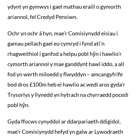
ydynt yn gymwys i gael mathau eraill o gymorth
ariannol, fel Credyd Pensiwn.
Ochr yn ochr â hyn, mae’r Comisiynydd eisiau i
gamau pellach gael eu cymryd i fynd ati’n
rhagweithiol i ganfod a helpu pobl hŷn i hawlio’r
cymorth ariannol y mae ganddynt hawl iddo, a all
fod yn werth miloedd y flwyddyn – amcangyfrifir
bod dros £100m heb ei hawlio ac wedi aros gyda’r
Trysorlys y llynedd yn hytrach na chyrraedd pocedi
pobl hŷn.
Gyda ffocws cynyddol ar ddarpariaeth ddigidol,
mae’r Comisiynydd hefyd yn galw ar Lywodraeth