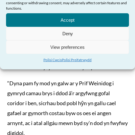
hŷn yn gallu cael gafael ar y gwasanaethau a’r
consenting or withdrawing consent, may adversely affect certain features and
Angen Help?
functions.
cymorth sydd eu hangen arnynt i fyw a heneiddio’n
Accept
dda, a bod eu hawliau’n cael eu diogelu a’u cynnal.
Deny
“Ac er y bydd angen i lawer o’r newid sydd ei angen i
alluogi hyn gael ei gyflawni dros y tymor hirach,
View preferences
mae’n rhaid blaenoriaethu camau gweithredu
Polisi Cwcis
Polisi Preifatrwydd
mewn nifer o feysydd allweddol yn fy marn i.
“Dyna pam fy mod yn galw ar y Prif Weinidog i
gymryd camau brys i ddod â’r argyfwng gofal
coridor i ben, sicrhau bod pobl hŷn yn gallu cael
gafael ar gymorth costau byw os oes ei angen
arnynt, ac i atal allgáu mewn byd sy’n dod yn fwyfwy
digidol.