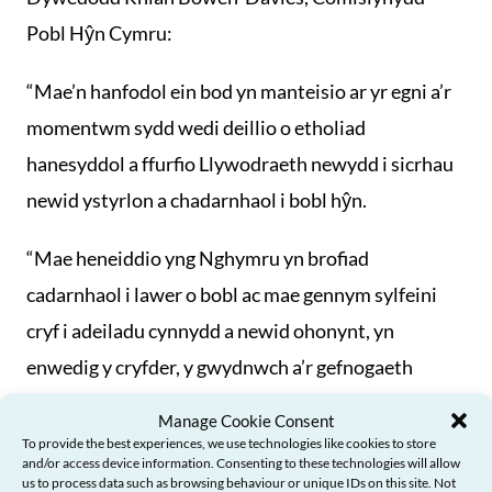
Pobl Hŷn Cymru:
“Mae’n hanfodol ein bod yn manteisio ar yr egni a’r
momentwm sydd wedi deillio o etholiad
hanesyddol a ffurfio Llywodraeth newydd i sicrhau
newid ystyrlon a chadarnhaol i bobl hŷn.
“Mae heneiddio yng Nghymru yn brofiad
cadarnhaol i lawer o bobl ac mae gennym sylfeini
cryf i adeiladu cynnydd a newid ohonynt, yn
enwedig y cryfder, y gwydnwch a’r gefnogaeth
amhrisiadwy sydd yn ein cymunedau.
Manage Cookie Consent
To provide the best experiences, we use technologies like cookies to store
“Ond mae llawer i’w wneud o hyd i sicrhau bod pobl
and/or access device information. Consenting to these technologies will allow
us to process data such as browsing behaviour or unique IDs on this site. Not