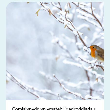
Comisiynydd yn ymateb i’r adroddiadau