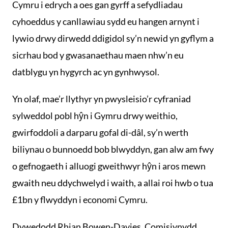
Cymru i edrych a oes gan gyrff a sefydliadau
cyhoeddus y canllawiau sydd eu hangen arnynt i
lywio drwy dirwedd ddigidol sy’n newid yn gyflym a
sicrhau bod y gwasanaethau maen nhw’n eu
datblygu yn hygyrch ac yn gynhwysol.
Yn olaf, mae’r llythyr yn pwysleisio’r cyfraniad
sylweddol pobl hŷn i Gymru drwy weithio,
gwirfoddoli a darparu gofal di-dâl, sy’n werth
biliynau o bunnoedd bob blwyddyn, gan alw am fwy
o gefnogaeth i alluogi gweithwyr hŷn i aros mewn
gwaith neu ddychwelyd i waith, a allai roi hwb o tua
£1bn y flwyddyn i economi Cymru.
Dywedodd Rhian Bowen-Davies, Comisiynydd