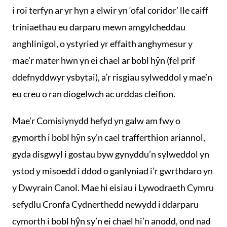
i roi terfyn ar yr hyn a elwir yn ‘ofal coridor’ lle caiff
triniaethau eu darparu mewn amgylcheddau
anghlinigol, o ystyried yr effaith anghymesur y
mae’r mater hwn yn ei chael ar bobl hŷn (fel prif
ddefnyddwyr ysbytai), a’r risgiau sylweddol y mae’n
eu creu o ran diogelwch ac urddas cleifion.
Mae’r Comisiynydd hefyd yn galw am fwy o
gymorth i bobl hŷn sy’n cael trafferthion ariannol,
gyda disgwyl i gostau byw gynyddu’n sylweddol yn
ystod y misoedd i ddod o ganlyniad i’r gwrthdaro yn
y Dwyrain Canol. Mae hi eisiau i Lywodraeth Cymru
sefydlu Cronfa Cydnerthedd newydd i ddarparu
cymorth i bobl hŷn sy’n ei chael hi’n anodd, ond nad