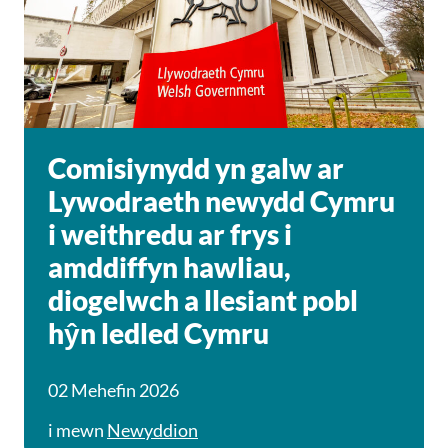
Comisiynydd yn galw ar
Lywodraeth newydd Cymru
i weithredu ar frys i
amddiffyn hawliau,
diogelwch a llesiant pobl
hŷn ledled Cymru
02 Mehefin 2026
i mewn
Newyddion