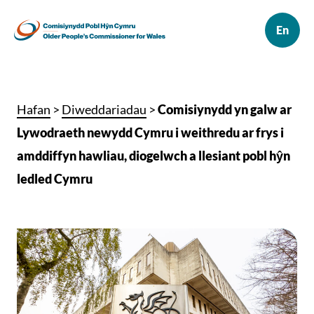
Hafan
>
Diweddariadau
>
Comisiynydd yn galw ar
Lywodraeth newydd Cymru i weithredu ar frys i
amddiffyn hawliau, diogelwch a llesiant pobl hŷn
ledled Cymru