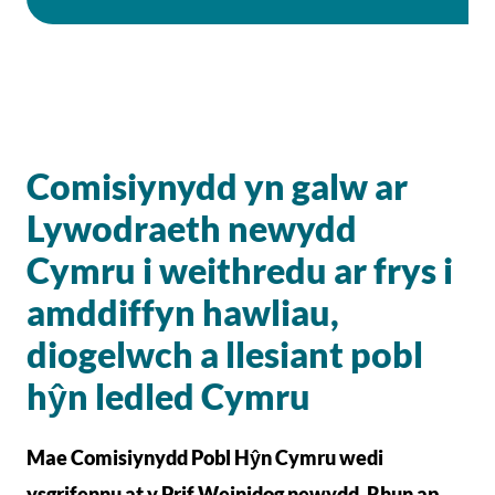
Comisiynydd yn galw ar
Lywodraeth newydd
Cymru i weithredu ar frys i
amddiffyn hawliau,
diogelwch a llesiant pobl
hŷn ledled Cymru
Mae Comisiynydd Pobl Hŷn Cymru wedi
ysgrifennu at y Prif Weinidog newydd, Rhun ap