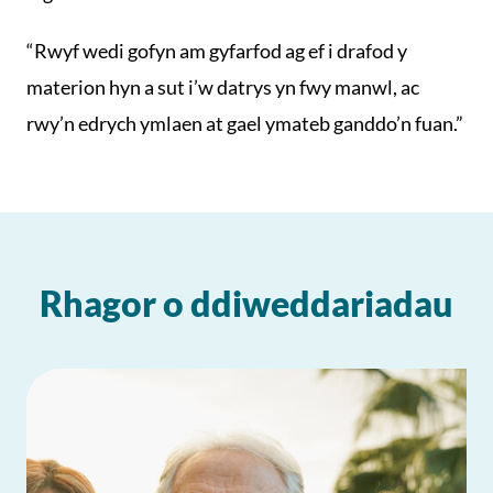
“Rwyf wedi gofyn am gyfarfod ag ef i drafod y
materion hyn a sut i’w datrys yn fwy manwl, ac
rwy’n edrych ymlaen at gael ymateb ganddo’n fuan.”
Rhagor o ddiweddariadau