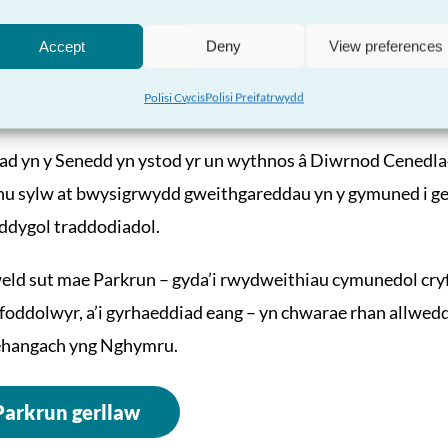
fyd â mudiadau trydydd sector – gan gynnwys Mind, Macmi
Accept
Deny
View preferences
iabetes, Asthma a Lung UK (Cymru) – i godi ymwybyddiaeth 
Polisi Cwcis
Polisi Preifatrwydd
at wybodaeth a chymorth os bydd eu hangen arnynt.
d yn y Senedd yn ystod yr un wythnos â Diwrnod Cenedla
nu sylw at bwysigrwydd gweithgareddau yn y gymuned i gef
eddygol traddodiadol.
eld sut mae Parkrun – gyda’i rwydweithiau cymunedol cryf
foddolwyr, a’i gyrhaeddiad eang – yn chwarae rhan allweddo
 ehangach yng Nghymru.
Parkrun gerllaw