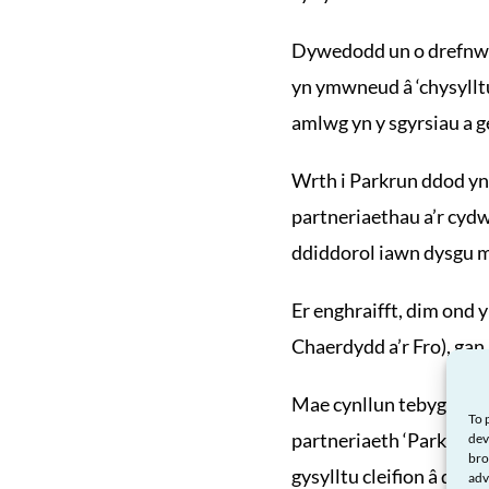
Dywedodd un o drefnwyr
yn ymwneud â ‘chysylltu
amlwg yn y sgyrsiau a g
Wrth i Parkrun ddod yn
partneriaethau a’r cyd
ddiddorol iawn dysgu m
Er enghraifft, dim ond
Chaerdydd a’r Fro), gan 
Mae cynllun tebyg i gy
To 
partneriaeth ‘Parkrun 
dev
bro
gysylltu cleifion â digw
adv