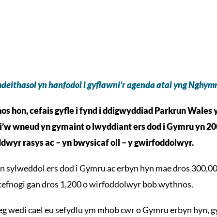
eithasol yn hanfodol i gyflawni’r agenda atal yng Nghymru
s hon, cefais gyfle i fynd i ddigwyddiad Parkrun Wales 
i’w wneud yn gymaint o lwyddiant ers dod i Gymru yn 20
wyr rasys ac – yn bwysicaf oll – y gwirfoddolwyr.
n sylweddol ers dod i Gymru ac erbyn hyn mae dros 300,00
 cefnogi gan dros 1,200 o wirfoddolwyr bob wythnos.
g wedi cael eu sefydlu ym mhob cwr o Gymru erbyn hyn, gy