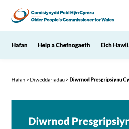
Hafan
Help a Chefnogaeth
Eich Hawl
Hafan
>
Diweddariadau
>
Diwrnod Presgripsiynu C
Diwrnod Presgripsiy