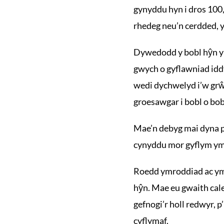
gynyddu hyn i dros 100
rhedeg neu’n cerdded, y
Dywedodd y bobl hŷn y 
gwych o gyflawniad iddy
wedi dychwelyd i’w grŵ
groesawgar i bobl o bob
Mae’n debyg mai dyna p
cynyddu mor gyflym y
Roedd ymroddiad ac ym
hŷn. Mae eu gwaith cale
gefnogi’r holl redwyr, p
cyflymaf.