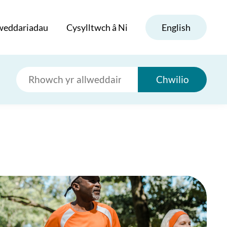
weddariadau
Cysylltwch â Ni
English
Chwilio