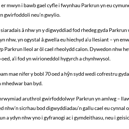
, er mwyn i bawb gael cyfle i fwynhau Parkrun yn eu cymun
n gwirfoddoli neu’n gwylio.
siaradais â nhw yn y digwyddiad fod rhedeg gyda Parkrun
n nhw, yn ogystal â gwella eu hiechyd a’u llesiant – yn en
p Parkrun lleol ar ôl cael rheolydd calon. Dywedon nhw he
 oed, a’i fod yn wirioneddol hygyrch a chynhwysol.
am mae nifer y bobl 70 oed a hŷn sydd wedi cofrestru gyd
m mhedwar ban byd.
rwymiad aruthrol gwirfoddolwyr Parkrun yn amlwg – llaw
d nhw’n sicrhau bod digwyddiadau’n gallu cael eu cynnal o u
’un a ydyn nhw yno i gyfranogi ac i gymdeithasu, neu i geis