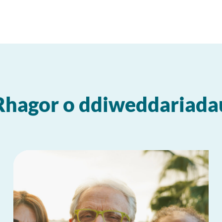
Rhagor o ddiweddariada