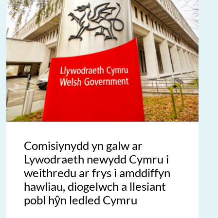
Comisiynydd yn galw ar
Lywodraeth newydd Cymru i
weithredu ar frys i amddiffyn
hawliau, diogelwch a llesiant
pobl hŷn ledled Cymru