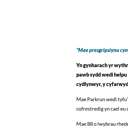
“Mae presgripsiynu cymd
Yn gynharach yr wythno
pawb sydd wedi helpu 
cydlynwyr, y cyfarwydd
Mae Parkrun wedi tyfu’
cofrestredig yn cael eu
Mae 88 o lwybrau rhede