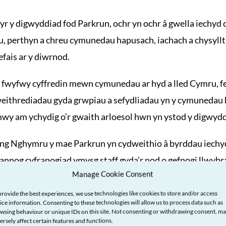
 y digwyddiad fod Parkrun, ochr yn ochr â gwella iechyd c
, perthyn a chreu cymunedau hapusach, iachach a chysylltie
efais ar y diwrnod.
 fwyfwy cyffredin mewn cymunedau ar hyd a lled Cymru, fe
weithrediadau gyda grwpiau a sefydliadau yn y cymunedau
wy am ychydig o’r gwaith arloesol hwn yn ystod y digwydd
 yng Nghymru y mae Parkrun yn cydweithio â byrddau iechy
annog cyfranogiad ymysg staff gyda’r nod o gefnogi llwybrau
Manage Cookie Consent
dweithio â gweithle hefyd yn cael ei ddatblygu gyda Chyng
provide the best experiences, we use technologies like cookies to store and/or access
Practices’ â Choleg Brenhinol y Meddygon Teulu yn annog 
ice information. Consenting to these technologies will allow us to process data such as
wsing behaviour or unique IDs on this site. Not consenting or withdrawing consent, m
yddiadau lleol.
ersely affect certain features and functions.