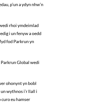
edau, p’un a ydyn nhw’n
 wedi rhoi ymdeimlad
wedig i un fenyw a oedd
fyd fod Parkrun yn
a Parkrun Global wedi
er ohonynt yn bobl
n wythnos i’r llall i
io curo eu hamser