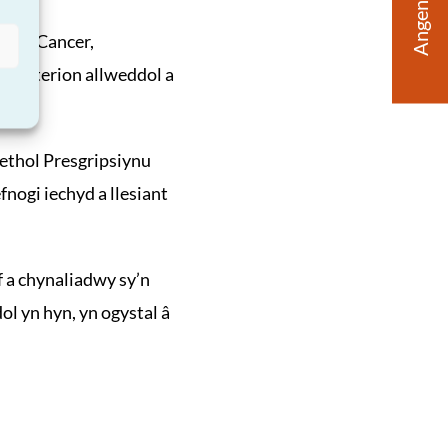
Angen Help?
llan Cancer,
o faterion allweddol a
ethol Presgripsiynu
nogi iechyd a llesiant
 a chynaliadwy sy’n
l yn hyn, yn ogystal â