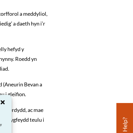
orfforol a meddyliol,
dig’ a daeth hyn i’r
lly hefyd y
 hynny. Roedd yn
iad.
d (Aneurin Bevan a
 i gleifion.
or Caerdydd, ac mae
meddygfeydd teulu i
ay