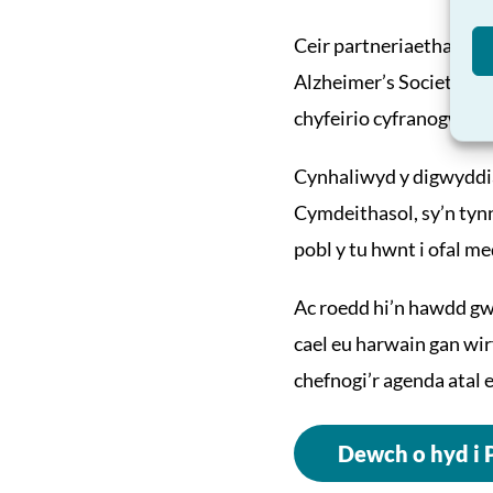
Ceir partneriaethau he
Alzheimer’s Society, D
chyfeirio cyfranogwyr 
Cynhaliwyd y digwyddia
Cymdeithasol, sy’n tyn
pobl y tu hwnt i ofal m
Ac roedd hi’n hawdd gw
cael eu harwain gan wir
chefnogi’r agenda atal
Dewch o hyd i 