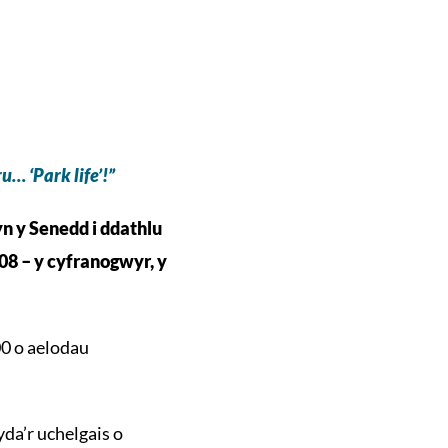
… ‘Park life’!”
yn y Senedd i ddathlu
08 – y cyfranogwyr, y
0 o aelodau
da’r uchelgais o