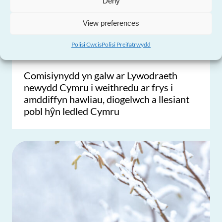
Deny
View preferences
Polisi Cwcis
Polisi Preifatrwydd
Comisiynydd yn galw ar Lywodraeth
newydd Cymru i weithredu ar frys i
amddiffyn hawliau, diogelwch a llesiant
pobl hŷn ledled Cymru