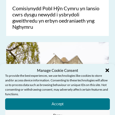
Comisiynydd Pobl Hŷn Cymru yn lansio
cwrs dysgu newydd i ysbrydoli
gweithredu yn erbyn oedraniaeth yng
Nghymru
Manage Cookie Consent
To provide the best experiences, we use technologies like cookies to store
and/or access device information. Consenting to these technologies will allow
us to process data such as browsing behaviour or unique IDs on this site. Not
consenting or withdrawing consent, may adversely affect certain features and
Angen Help?
functions.
Accept