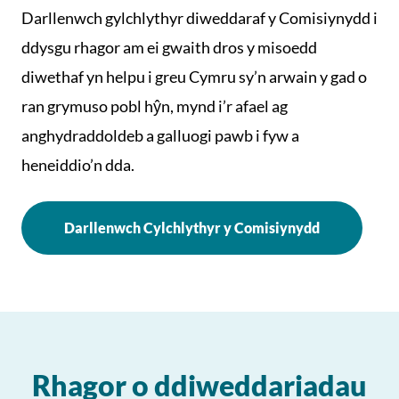
Darllenwch gylchlythyr diweddaraf y Comisiynydd i
ddysgu rhagor am ei gwaith dros y misoedd
diwethaf yn helpu i greu Cymru sy’n arwain y gad o
ran grymuso pobl hŷn, mynd i’r afael ag
anghydraddoldeb a galluogi pawb i fyw a
heneiddio’n dda.
Darllenwch Cylchlythyr y Comisiynydd
Rhagor o ddiweddariadau