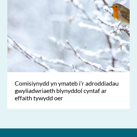
Comisiynydd yn ymateb i’r adroddiadau
gwyliadwriaeth blynyddol cyntaf ar
effaith tywydd oer