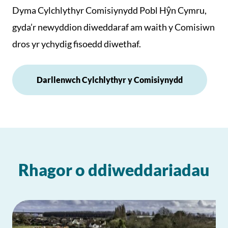
Dyma Cylchlythyr Comisiynydd Pobl Hŷn Cymru,
gyda’r newyddion diweddaraf am waith y Comisiwn
dros yr ychydig fisoedd diwethaf.
Darllenwch Cylchlythyr y Comisiynydd
Rhagor o ddiweddariadau