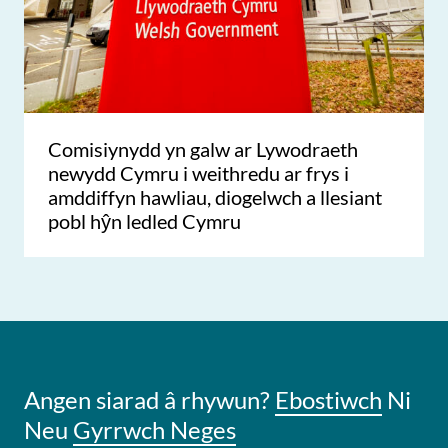
Comisiynydd yn galw ar Lywodraeth
newydd Cymru i weithredu ar frys i
amddiffyn hawliau, diogelwch a llesiant
pobl hŷn ledled Cymru
Angen siarad â rhywun?
Ebostiwch
Ni
Neu
Gyrrwch Neges