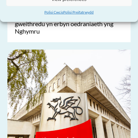
Comisiynydd Pobl Hŷn Cymru yn lansio
Polisi Cwcis
Polisi Preifatrwydd
cwrs dysgu newydd i ysbrydoli
gweithredu yn erbyn oedraniaeth yng
Nghymru