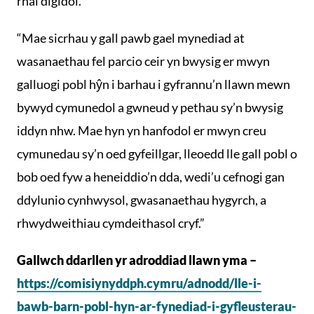
rhai digidol.
“Mae sicrhau y gall pawb gael mynediad at
wasanaethau fel parcio ceir yn bwysig er mwyn
galluogi pobl hŷn i barhau i gyfrannu’n llawn mewn
bywyd cymunedol a gwneud y pethau sy’n bwysig
iddyn nhw. Mae hyn yn hanfodol er mwyn creu
cymunedau sy’n oed gyfeillgar, lleoedd lle gall pobl o
bob oed fyw a heneiddio’n dda, wedi’u cefnogi gan
ddylunio cynhwysol, gwasanaethau hygyrch, a
rhwydweithiau cymdeithasol cryf.”
Gallwch ddarllen yr adroddiad llawn yma –
https://comisiynyddph.cymru/adnodd/lle-i-
bawb-barn-pobl-hyn-ar-fynediad-i-gyfleusterau-