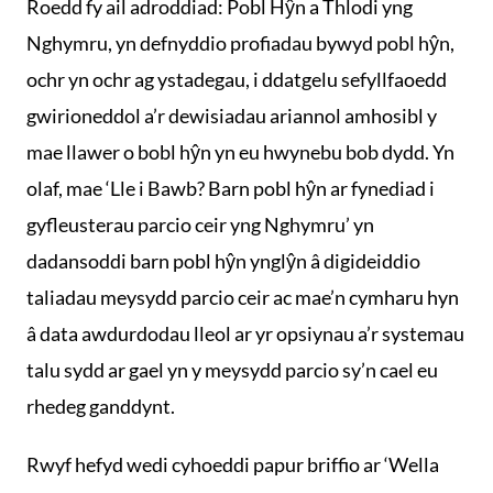
Roedd fy ail adroddiad: Pobl Hŷn a Thlodi yng
Nghymru, yn defnyddio profiadau bywyd pobl hŷn,
ochr yn ochr ag ystadegau, i ddatgelu sefyllfaoedd
gwirioneddol a’r dewisiadau ariannol amhosibl y
mae llawer o bobl hŷn yn eu hwynebu bob dydd. Yn
olaf, mae ‘Lle i Bawb? Barn pobl hŷn ar fynediad i
gyfleusterau parcio ceir yng Nghymru’ yn
dadansoddi barn pobl hŷn ynglŷn â digideiddio
taliadau meysydd parcio ceir ac mae’n cymharu hyn
â data awdurdodau lleol ar yr opsiynau a’r systemau
talu sydd ar gael yn y meysydd parcio sy’n cael eu
rhedeg ganddynt.
Rwyf hefyd wedi cyhoeddi papur briffio ar ‘Wella