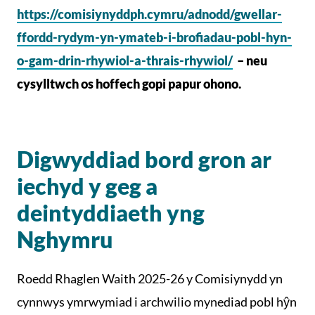
https://comisiynyddph.cymru/adnodd/gwellar-
ffordd-rydym-yn-ymateb-i-brofiadau-pobl-hyn-
o-gam-drin-rhywiol-a-thrais-rhywiol/
– neu
cysylltwch os hoffech gopi papur ohono.
Digwyddiad bord gron ar
iechyd y geg a
deintyddiaeth yng
Nghymru
Roedd Rhaglen Waith 2025-26 y Comisiynydd yn
cynnwys ymrwymiad i archwilio mynediad pobl hŷn