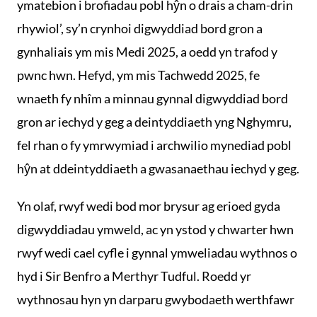
ymatebion i brofiadau pobl hŷn o drais a cham-drin
rhywiol’, sy’n crynhoi digwyddiad bord gron a
gynhaliais ym mis Medi 2025, a oedd yn trafod y
pwnc hwn. Hefyd, ym mis Tachwedd 2025, fe
wnaeth fy nhîm a minnau gynnal digwyddiad bord
gron ar iechyd y geg a deintyddiaeth yng Nghymru,
fel rhan o fy ymrwymiad i archwilio mynediad pobl
hŷn at ddeintyddiaeth a gwasanaethau iechyd y geg.
Yn olaf, rwyf wedi bod mor brysur ag erioed gyda
digwyddiadau ymweld, ac yn ystod y chwarter hwn
rwyf wedi cael cyfle i gynnal ymweliadau wythnos o
hyd i Sir Benfro a Merthyr Tudful. Roedd yr
wythnosau hyn yn darparu gwybodaeth werthfawr