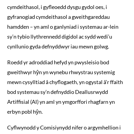
cymdeithasol, i gyfleoedd dysgu gydol oes, i
gyfranogiad cymdeithasol a gweithgareddau
hamdden – yn aml o ganlyniad i systemau ar-lein
sy’n tybio llythrennedd digidol ac sydd wedi’u
cynllunio gyda defnyddwyr iau mewn golwg.
Roedd yr adroddiad hefyd yn pwysleisio bod
gweithwyr hŷn yn wynebu rhwystrau systemig
mewn cysylltiad â chyflogaeth, yn ogystal â’r ffaith
bod systemau sy’n defnyddio Deallusrwydd
Artiffisial (AI) yn aml yn ymgorffori rhagfarn yn
erbyn pobl hŷn.
Cyflwynodd y Comisiynydd nifer o argymhellion i