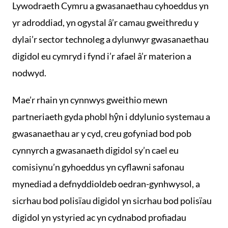
Lywodraeth Cymru a gwasanaethau cyhoeddus yn
yr adroddiad, yn ogystal â’r camau gweithredu y
dylai’r sector technoleg a dylunwyr gwasanaethau
digidol eu cymryd i fynd i’r afael â’r materion a
nodwyd.
Mae’r rhain yn cynnwys gweithio mewn
partneriaeth gyda phobl hŷn i ddylunio systemau a
gwasanaethau ar y cyd, creu gofyniad bod pob
cynnyrch a gwasanaeth digidol sy’n cael eu
comisiynu’n gyhoeddus yn cyflawni safonau
mynediad a defnyddioldeb oedran-gynhwysol, a
sicrhau bod polisïau digidol yn sicrhau bod polisïau
digidol yn ystyried ac yn cydnabod profiadau