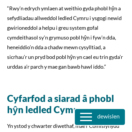
“Rwy’n edrych ymlaen at weithio gyda phobl hŷn a
sefydliadau allweddol ledled Cymru i ysgogi newid
gwirioneddol a helpu i greu system gofal
cymdeithasol sy’n grymuso pobl hŷn i fyw’n dda,
heneiddio’n dda a chadw mewn cysylltiad, a
sicrhau’r un pryd bod pobl hŷn yn cael eu trin gyda’r
urddas a’r parch y mae gan bawb hawl iddo.”
Cyfarfod a siarad â phobl
hŷn ledled Cymru
dewislen
Yn ystod y chwarter diwethaf, mae’r Comisiynydd