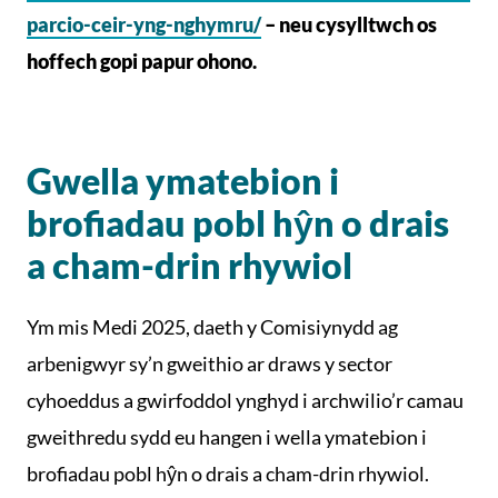
parcio-ceir-yng-nghymru/
– neu cysylltwch os
hoffech gopi papur ohono.
Gwella ymatebion i
brofiadau pobl hŷn o drais
a cham-drin rhywiol
Ym mis Medi 2025, daeth y Comisiynydd ag
arbenigwyr sy’n gweithio ar draws y sector
cyhoeddus a gwirfoddol ynghyd i archwilio’r camau
gweithredu sydd eu hangen i wella ymatebion i
brofiadau pobl hŷn o drais a cham-drin rhywiol.