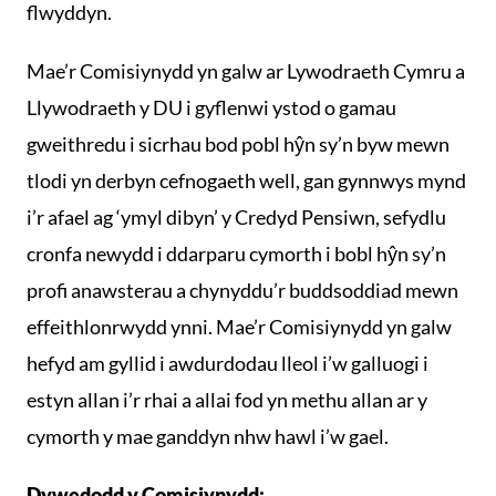
flwyddyn.
Mae’r Comisiynydd yn galw ar Lywodraeth Cymru a
Llywodraeth y DU i gyflenwi ystod o gamau
gweithredu i sicrhau bod pobl hŷn sy’n byw mewn
tlodi yn derbyn cefnogaeth well, gan gynnwys mynd
i’r afael ag ‘ymyl dibyn’ y Credyd Pensiwn, sefydlu
cronfa newydd i ddarparu cymorth i bobl hŷn sy’n
profi anawsterau a chynyddu’r buddsoddiad mewn
effeithlonrwydd ynni. Mae’r Comisiynydd yn galw
hefyd am gyllid i awdurdodau lleol i’w galluogi i
estyn allan i’r rhai a allai fod yn methu allan ar y
cymorth y mae ganddyn nhw hawl i’w gael.
Dywedodd y Comisiynydd: