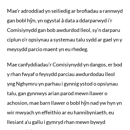
Mae’r adroddiad yn seiliedig ar brofiadau a rannwyd
gan bobl hŷn, yn ogystal â data a ddarparwyd i’r
Comisiynydd gan bob awdurdod lleol, sy’n darparu
ciplun o’r opsiynau a systemau talu sydd ar gael yn y
meysydd parcio maent yn eu rhedeg.
Mae canfyddiadau’r Comisiynydd yn dangos, er bod
y rhan fwyaf o feysydd parciau awdurdodau lleol
yng Nghymru yn parhau i gynnig ystod o opsiynau
talu, gan gynnwys arian parod mewn llawer o
achosion, mae barn llawer o bobl hŷn nad yw hyn yn
wir mwyach yn effeithio ar eu hannibyniaeth, eu
llesiant a’u gallu i gymryd rhan mewn bywyd