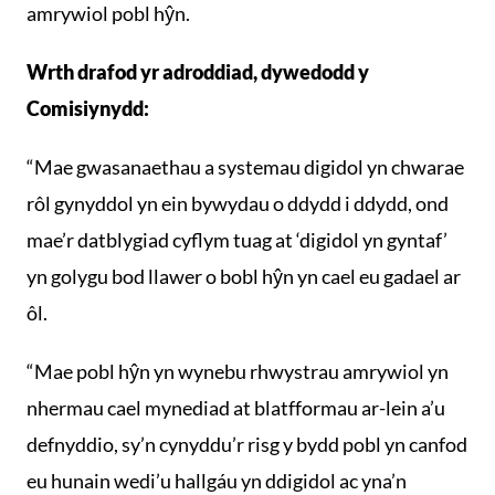
amrywiol pobl hŷn.
Wrth drafod yr adroddiad, dywedodd y
Comisiynydd:
“Mae gwasanaethau a systemau digidol yn chwarae
rôl gynyddol yn ein bywydau o ddydd i ddydd, ond
mae’r datblygiad cyflym tuag at ‘digidol yn gyntaf’
yn golygu bod llawer o bobl hŷn yn cael eu gadael ar
ôl.
“Mae pobl hŷn yn wynebu rhwystrau amrywiol yn
nhermau cael mynediad at blatfformau ar-lein a’u
defnyddio, sy’n cynyddu’r risg y bydd pobl yn canfod
eu hunain wedi’u hallgáu yn ddigidol ac yna’n