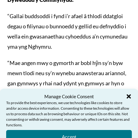
“Gallai buddsoddi i fynd i’r afael â thlodi ddatgloi
degau o filiynau o bunnoedd y gellid eu defnyddio i
wella ein gwasanaethau cyhoeddus a’n cymunedau
yma yng Nghymru.
“Mae angen mwy o gymorth ar bobl hŷn sy’n byw
mewn tlodi neu sy’n wynebu anawsterau ariannol,
gan gynnwys y rhai nad ydynt yn gymwys ar hyn o
bryd i dderbyn mathau eraill o gymorth.
Manage Cookie Consent
To provide the best experiences, we use technologies like cookies to store
and/or access device information. Consenting to these technologies will allow
“Yn y tymor hwy, mae angen i ni gael trafodaeth
us to process data such as browsing behaviour or unique IDs on this site. Not
genedlaethol ar yr hyn sy’n cynrychioli incwm
consenting or withdrawing consent, may adversely affect certain features and
functions.
digonol a fyddai’n ein galluogi i fyw a heneiddio’n
Accept