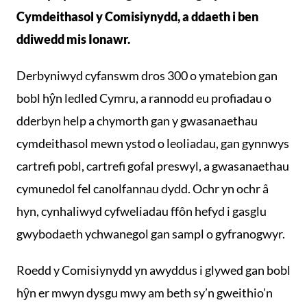
Cymdeithasol y Comisiynydd, a ddaeth i ben
ddiwedd mis Ionawr.
Derbyniwyd cyfanswm dros 300 o ymatebion gan
bobl hŷn ledled Cymru, a rannodd eu profiadau o
dderbyn help a chymorth gan y gwasanaethau
cymdeithasol mewn ystod o leoliadau, gan gynnwys
cartrefi pobl, cartrefi gofal preswyl, a gwasanaethau
cymunedol fel canolfannau dydd. Ochr yn ochr â
hyn, cynhaliwyd cyfweliadau ffôn hefyd i gasglu
gwybodaeth ychwanegol gan sampl o gyfranogwyr.
Roedd y Comisiynydd yn awyddus i glywed gan bobl
hŷn er mwyn dysgu mwy am beth sy’n gweithio’n