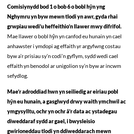
Comisiynydd bod 1 o bob 6 o bobl hŷn yng
Nghymru yn byw mewn tlodi yn awr, gyda rhai
grwpiau wedi’u heffeithio’n llawer mwy difrifol.
Mae llawer o bobl hŷn yn canfod eu hunain yn cael
anhawster i ymdopi ag effaith yr argyfwng costau
byw a’r prisiau sy’n codi’n gyflym, sydd wedi cael
effaith yn benodol ar unigolion sy’n byw ar incwm
sefydlog.
Mae’r adroddiad hwn yn seiliedig ar eiriau pobl
hŷn eu hunain, a gasglwyd drwy waith ymchwil ac
ymgysylltu, ochr yn ochr â’r data ac ystadegau
diweddaraf sydd ar gael, i bwysleisio
gwirioneddau tlodi yn ddiweddarach mewn