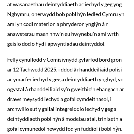
at wasanaethau deintyddiaeth ac iechyd y geg yng
Nghymru, oherwydd bob pobl hŷn ledled Cymru yn
aml yn codi materion a phryderon ynglŷn â’r
anawsterau maen nhw’n eu hwynebu’n aml wrth
geisio dod o hyd i apwyntiadau deintyddol.
Felly cynullodd y Comisiynydd gyfarfod bord gron
ar 12 Tachwedd 2025, i ddod â rhanddeiliaid polisi
ac ymarfer iechyd y geg a deintyddiaeth ynghyd, yn
ogystal â rhanddeiliaid sy’n gweithio’n ehangach ar
draws meysydd iechyd a gofal cymdeithasol, i
archwilio sut y gallai integreiddio iechyd y geg a
deintyddiaeth pobl hŷn â modelau atal, triniaeth a
gofal cymunedol newydd fod yn fuddiol i bobl hŷn.