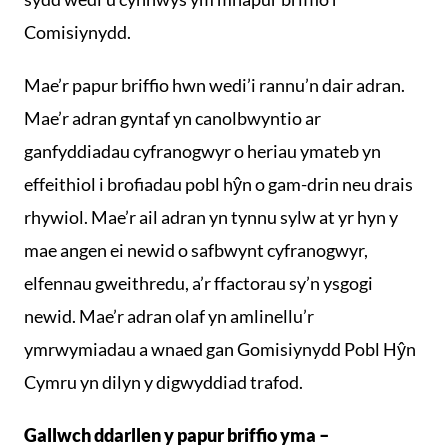
Comisiynydd.
Mae’r papur briffio hwn wedi’i rannu’n dair adran.
Mae’r adran gyntaf yn canolbwyntio ar
ganfyddiadau cyfranogwyr o heriau ymateb yn
effeithiol i brofiadau pobl hŷn o gam-drin neu drais
rhywiol. Mae’r ail adran yn tynnu sylw at yr hyn y
mae angen ei newid o safbwynt cyfranogwyr,
elfennau gweithredu, a’r ffactorau sy’n ysgogi
newid. Mae’r adran olaf yn amlinellu’r
ymrwymiadau a wnaed gan Gomisiynydd Pobl Hŷn
Cymru yn dilyn y digwyddiad trafod.
Gallwch ddarllen y papur briffio yma –