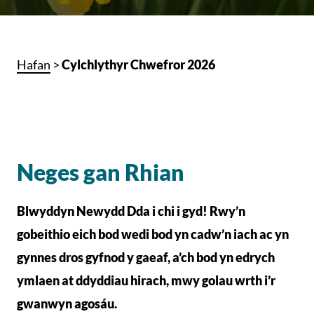
Hafan
>
Cylchlythyr Chwefror 2026
Neges gan Rhian
Blwyddyn Newydd Dda i chi i gyd! Rwy’n
gobeithio eich bod wedi bod yn cadw’n iach ac yn
gynnes dros gyfnod y gaeaf, a’ch bod yn edrych
ymlaen at ddyddiau hirach, mwy golau wrth i’r
gwanwyn agosáu.