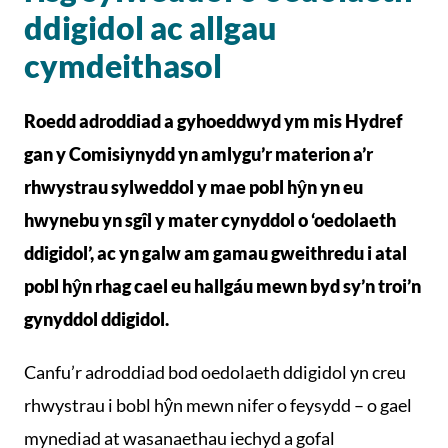
ddigidol ac allgau
cymdeithasol
Roedd adroddiad a gyhoeddwyd ym mis Hydref
gan y Comisiynydd yn amlygu’r materion a’r
rhwystrau sylweddol y mae pobl hŷn yn eu
hwynebu yn sgîl y mater cynyddol o ‘oedolaeth
ddigidol’, ac yn galw am gamau gweithredu i atal
pobl hŷn rhag cael eu hallgáu mewn byd sy’n troi’n
gynyddol ddigidol.
Canfu’r adroddiad bod oedolaeth ddigidol yn creu
rhwystrau i bobl hŷn mewn nifer o feysydd – o gael
mynediad at wasanaethau iechyd a gofal