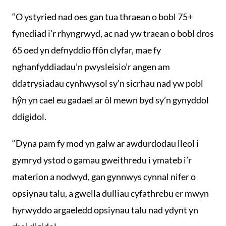
“O ystyried nad oes gan tua thraean o bobl 75+
fynediad i’r rhyngrwyd, ac nad yw traean o bobl dros
65 oed yn defnyddio ffôn clyfar, mae fy
nghanfyddiadau’n pwysleisio’r angen am
ddatrysiadau cynhwysol sy’n sicrhau nad yw pobl
hŷn yn cael eu gadael ar ôl mewn byd sy’n gynyddol
ddigidol.
“Dyna pam fy mod yn galw ar awdurdodau lleol i
gymryd ystod o gamau gweithredu i ymateb i’r
materion a nodwyd, gan gynnwys cynnal nifer o
opsiynau talu, a gwella dulliau cyfathrebu er mwyn
hyrwyddo argaeledd opsiynau talu nad ydynt yn