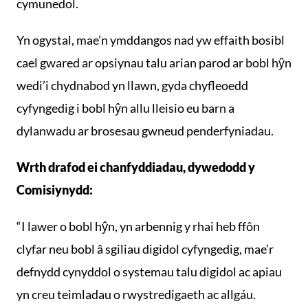
cymunedol.
Yn ogystal, mae’n ymddangos nad yw effaith bosibl
cael gwared ar opsiynau talu arian parod ar bobl hŷn
wedi’i chydnabod yn llawn, gyda chyfleoedd
cyfyngedig i bobl hŷn allu lleisio eu barn a
dylanwadu ar brosesau gwneud penderfyniadau.
Wrth drafod ei chanfyddiadau, dywedodd y
Comisiynydd:
“I lawer o bobl hŷn, yn arbennig y rhai heb ffôn
clyfar neu bobl â sgiliau digidol cyfyngedig, mae’r
defnydd cynyddol o systemau talu digidol ac apiau
yn creu teimladau o rwystredigaeth ac allgáu.