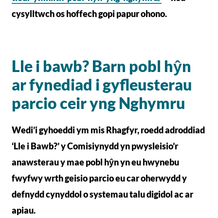
cysylltwch os hoffech gopi papur ohono.
Lle i bawb? Barn pobl hŷn
ar fynediad i gyfleusterau
parcio ceir yng Nghymru
Wedi’i gyhoeddi ym mis Rhagfyr, roedd adroddiad
‘Lle i Bawb?’ y Comisiynydd yn pwysleisio’r
anawsterau y mae pobl hŷn yn eu hwynebu
fwyfwy wrth geisio parcio eu car oherwydd y
defnydd cynyddol o systemau talu digidol ac ar
apiau.