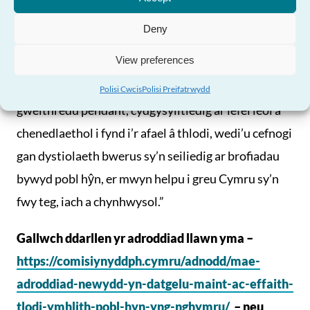
Angen Help?
dda, a ddylai fod yn fan cychwyn ar gyfer creu
system bensiwn gynaliadwy sy’n darparu incwm
Deny
digonol i bob un ohonom pan fyddwn yn ymddeol.
View preferences
“Byddaf yn parhau i ddadlau o blaid camau
Polisi Cwcis
Polisi Preifatrwydd
gweithredu pendant, cydgysylltiedig ar lefel leol a
chenedlaethol i fynd i’r afael â thlodi, wedi’u cefnogi
gan dystiolaeth bwerus sy’n seiliedig ar brofiadau
bywyd pobl hŷn, er mwyn helpu i greu Cymru sy’n
fwy teg, iach a chynhwysol.”
Gallwch ddarllen yr adroddiad llawn yma –
https://comisiynyddph.cymru/adnodd/mae-
adroddiad-newydd-yn-datgelu-maint-ac-effaith-
tlodi-ymhlith-pobl-hyn-yng-nghymru/
– neu