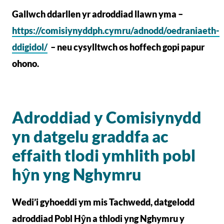
Gallwch ddarllen yr adroddiad llawn yma –
https://comisiynyddph.cymru/adnodd/oedraniaeth-
ddigidol/
– neu cysylltwch os hoffech gopi papur
ohono.
Adroddiad y Comisiynydd
yn datgelu graddfa ac
effaith tlodi ymhlith pobl
hŷn yng Nghymru
Wedi’i gyhoeddi ym mis Tachwedd, datgelodd
adroddiad Pobl Hŷn a thlodi yng Nghymru y