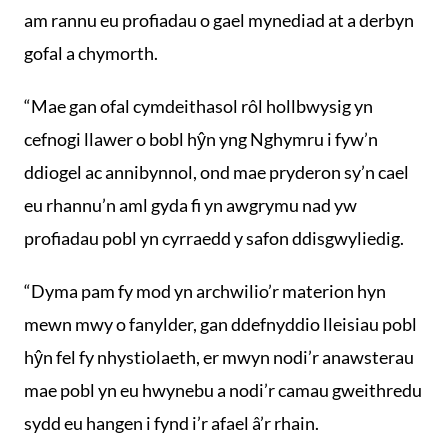
am rannu eu profiadau o gael mynediad at a derbyn
gofal a chymorth.
“Mae gan ofal cymdeithasol rôl hollbwysig yn
cefnogi llawer o bobl hŷn yng Nghymru i fyw’n
ddiogel ac annibynnol, ond mae pryderon sy’n cael
eu rhannu’n aml gyda fi yn awgrymu nad yw
profiadau pobl yn cyrraedd y safon ddisgwyliedig.
“Dyma pam fy mod yn archwilio’r materion hyn
mewn mwy o fanylder, gan ddefnyddio lleisiau pobl
hŷn fel fy nhystiolaeth, er mwyn nodi’r anawsterau
mae pobl yn eu hwynebu a nodi’r camau gweithredu
sydd eu hangen i fynd i’r afael â’r rhain.