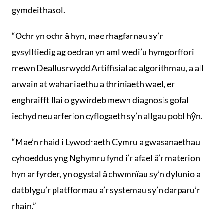
gymdeithasol.
“Ochr yn ochr â hyn, mae rhagfarnau sy’n
gysylltiedig ag oedran yn aml wedi’u hymgorffori
mewn Deallusrwydd Artiffisial ac algorithmau, a all
arwain at wahaniaethu a thriniaeth wael, er
enghraifft llai o gywirdeb mewn diagnosis gofal
iechyd neu arferion cyflogaeth sy’n allgau pobl hŷn.
“Mae’n rhaid i Lywodraeth Cymru a gwasanaethau
cyhoeddus yng Nghymru fynd i’r afael â’r materion
hyn ar fyrder, yn ogystal â chwmnïau sy’n dylunio a
datblygu’r platfformau a’r systemau sy’n darparu’r
rhain.”