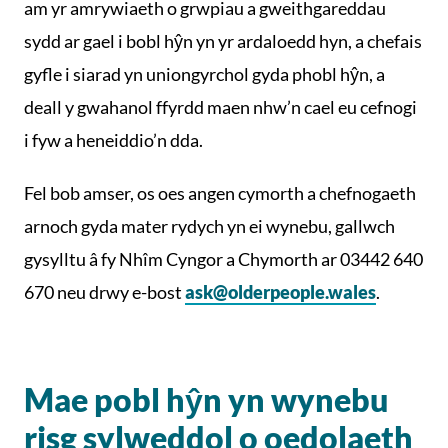
am yr amrywiaeth o grwpiau a gweithgareddau
sydd ar gael i bobl hŷn yn yr ardaloedd hyn, a chefais
gyfle i siarad yn uniongyrchol gyda phobl hŷn, a
deall y gwahanol ffyrdd maen nhw’n cael eu cefnogi
i fyw a heneiddio’n dda.
Fel bob amser, os oes angen cymorth a chefnogaeth
arnoch gyda mater rydych yn ei wynebu, gallwch
gysylltu â fy Nhîm Cyngor a Chymorth ar 03442 640
670 neu drwy e-bost
ask@olderpeople.wales
.
Mae pobl hŷn yn wynebu
risg sylweddol o oedolaeth