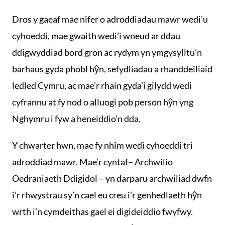
Dros y gaeaf mae nifer o adroddiadau mawr wedi’u
cyhoeddi, mae gwaith wedi’i wneud ar ddau
ddigwyddiad bord gron ac rydym yn ymgysylltu’n
barhaus gyda phobl hŷn, sefydliadau a rhanddeiliaid
ledled Cymru, ac mae’r rhain gyda’i gilydd wedi
cyfrannu at fy nod o alluogi pob person hŷn yng
Nghymru i fyw a heneiddio’n dda.
Y chwarter hwn, mae fy nhîm wedi cyhoeddi tri
adroddiad mawr. Mae’r cyntaf– Archwilio
Oedraniaeth Ddigidol – yn darparu archwiliad dwfn
i’r rhwystrau sy’n cael eu creu i’r genhedlaeth hŷn
wrth i’n cymdeithas gael ei digideiddio fwyfwy.