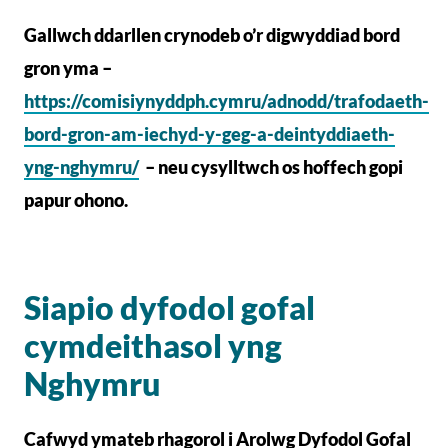
Gallwch ddarllen crynodeb o’r digwyddiad bord
gron yma –
https://comisiynyddph.cymru/adnodd/trafodaeth-
bord-gron-am-iechyd-y-geg-a-deintyddiaeth-
yng-nghymru/
– neu cysylltwch os hoffech gopi
papur ohono.
Siapio dyfodol gofal
cymdeithasol yng
Nghymru
Cafwyd ymateb rhagorol i Arolwg Dyfodol Gofal