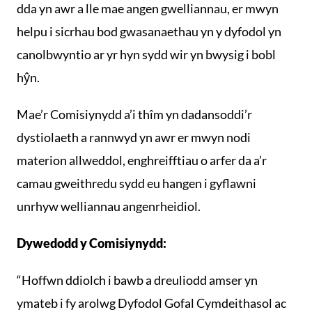
dda yn awr a lle mae angen gwelliannau, er mwyn
helpu i sicrhau bod gwasanaethau yn y dyfodol yn
canolbwyntio ar yr hyn sydd wir yn bwysig i bobl
hŷn.
Mae’r Comisiynydd a’i thîm yn dadansoddi’r
dystiolaeth a rannwyd yn awr er mwyn nodi
materion allweddol, enghreifftiau o arfer da a’r
camau gweithredu sydd eu hangen i gyflawni
unrhyw welliannau angenrheidiol.
Dywedodd y Comisiynydd:
“Hoffwn ddiolch i bawb a dreuliodd amser yn
ymateb i fy arolwg Dyfodol Gofal Cymdeithasol ac