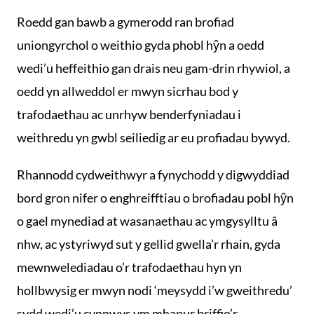
Roedd gan bawb a gymerodd ran brofiad
uniongyrchol o weithio gyda phobl hŷn a oedd
wedi’u heffeithio gan drais neu gam-drin rhywiol, a
oedd yn allweddol er mwyn sicrhau bod y
trafodaethau ac unrhyw benderfyniadau i
weithredu yn gwbl seiliedig ar eu profiadau bywyd.
Rhannodd cydweithwyr a fynychodd y digwyddiad
bord gron nifer o enghreifftiau o brofiadau pobl hŷn
o gael mynediad at wasanaethau ac ymgysylltu â
nhw, ac ystyriwyd sut y gellid gwella’r rhain, gyda
mewnwelediadau o’r trafodaethau hyn yn
hollbwysig er mwyn nodi ‘meysydd i’w gweithredu’
sydd wedi’u cynnwys ym mhapur briffio’r