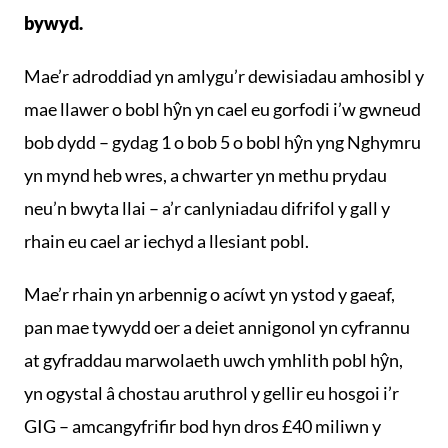
bywyd.
Mae’r adroddiad yn amlygu’r dewisiadau amhosibl y
mae llawer o bobl hŷn yn cael eu gorfodi i’w gwneud
bob dydd – gydag 1 o bob 5 o bobl hŷn yng Nghymru
yn mynd heb wres, a chwarter yn methu prydau
neu’n bwyta llai – a’r canlyniadau difrifol y gall y
rhain eu cael ar iechyd a llesiant pobl.
Mae’r rhain yn arbennig o acíwt yn ystod y gaeaf,
pan mae tywydd oer a deiet annigonol yn cyfrannu
at gyfraddau marwolaeth uwch ymhlith pobl hŷn,
yn ogystal â chostau aruthrol y gellir eu hosgoi i’r
GIG – amcangyfrifir bod hyn dros £40 miliwn y