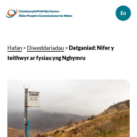
Hafan
>
Diweddariadau
>
Datganiad: Nifer y
teithwyr ar fysiau yng Nghymru