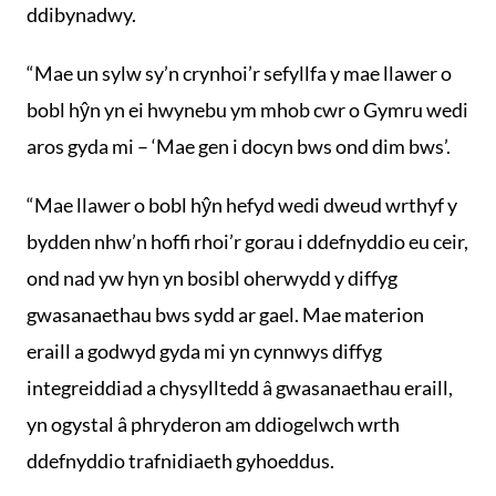
ddibynadwy.
“Mae un sylw sy’n crynhoi’r sefyllfa y mae llawer o
bobl hŷn yn ei hwynebu ym mhob cwr o Gymru wedi
aros gyda mi – ‘Mae gen i docyn bws ond dim bws’.
“Mae llawer o bobl hŷn hefyd wedi dweud wrthyf y
bydden nhw’n hoffi rhoi’r gorau i ddefnyddio eu ceir,
ond nad yw hyn yn bosibl oherwydd y diffyg
gwasanaethau bws sydd ar gael. Mae materion
eraill a godwyd gyda mi yn cynnwys diffyg
integreiddiad a chysylltedd â gwasanaethau eraill,
yn ogystal â phryderon am ddiogelwch wrth
ddefnyddio trafnidiaeth gyhoeddus.