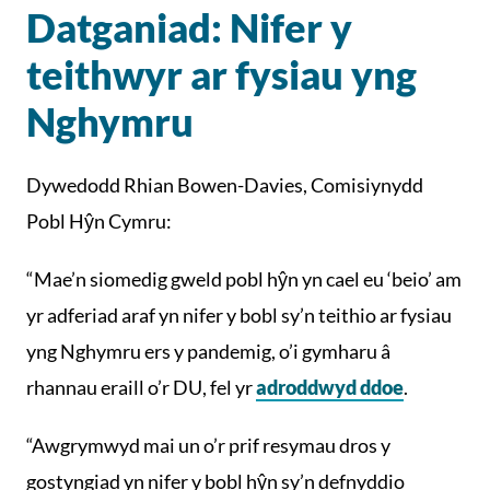
Datganiad: Nifer y
teithwyr ar fysiau yng
Nghymru
Dywedodd Rhian Bowen-Davies, Comisiynydd
Pobl Hŷn Cymru:
“Mae’n siomedig gweld pobl hŷn yn cael eu ‘beio’ am
yr adferiad araf yn nifer y bobl sy’n teithio ar fysiau
yng Nghymru ers y pandemig, o’i gymharu â
rhannau eraill o’r DU, fel yr
adroddwyd ddoe
.
“Awgrymwyd mai un o’r prif resymau dros y
gostyngiad yn nifer y bobl hŷn sy’n defnyddio