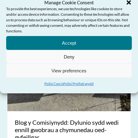
Manage Cookie Consent
To provide the best experiences, we use technologies like cookies to store
and/or access device information. Consenting to these technologies will allow
us to process data such as browsing behaviour or unique IDs on this site. Not
consenting or withdrawing consent, may adversely affect certain features and
Angen Help?
functions.
Accept
Deny
View preferences
Polisi Cwcis
Polisi Preifatrwydd
Blog y Comisiynydd: Dylunio sydd wedi
ennill gwobrau a chymunedau oed-
gyfeillgar