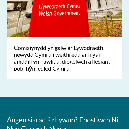
Comisiynydd yn galw ar Lywodraeth
newydd Cymru i weithredu ar frys i
amddiffyn hawliau, diogelwch a llesiant
pobl hŷn ledled Cymru
Angen siarad â rhywun?
Ebostiwch
Ni
Neu
Gyrrwch Neges