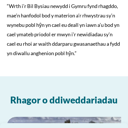
“Wrth i’r Bil Bysiau newydd i Gymru fynd rhagddo,
mae’n hanfodol bod y materion a’r rhwystrau sy’n
wynebu pobl hŷn yn cael eu deall yn iawn a’u bod yn
cael ymateb priodol er mwyn i’r newidiadau sy’n
cael eu rhoi ar waith ddarparu gwasanaethau a fydd
yn diwallu anghenion pobl hŷn.”
Rhagor o ddiweddariadau