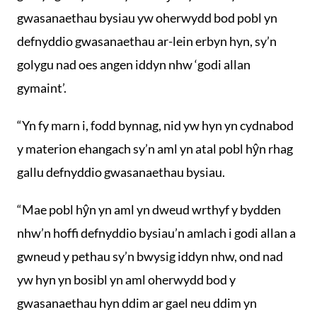
gwasanaethau bysiau yw oherwydd bod pobl yn
defnyddio gwasanaethau ar-lein erbyn hyn, sy’n
golygu nad oes angen iddyn nhw ‘godi allan
gymaint’.
“Yn fy marn i, fodd bynnag, nid yw hyn yn cydnabod
y materion ehangach sy’n aml yn atal pobl hŷn rhag
gallu defnyddio gwasanaethau bysiau.
“Mae pobl hŷn yn aml yn dweud wrthyf y bydden
nhw’n hoffi defnyddio bysiau’n amlach i godi allan a
gwneud y pethau sy’n bwysig iddyn nhw, ond nad
yw hyn yn bosibl yn aml oherwydd bod y
gwasanaethau hyn ddim ar gael neu ddim yn