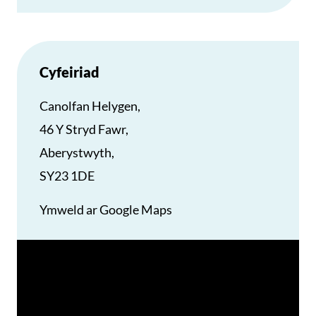
Cyfeiriad
Canolfan Helygen,
46 Y Stryd Fawr,
Aberystwyth,
SY23 1DE
Ymweld ar Google Maps