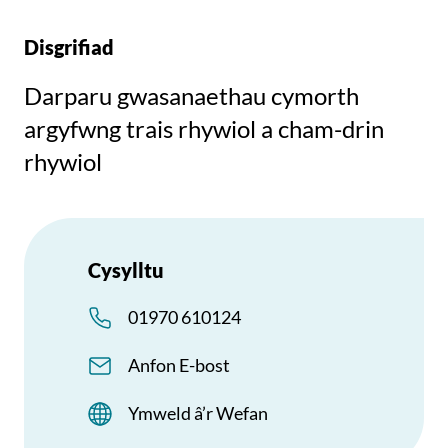
Disgrifiad
Darparu gwasanaethau cymorth
argyfwng trais rhywiol a cham-drin
rhywiol
Cysylltu
01970 610124
Anfon E-bost
Ymweld â’r Wefan