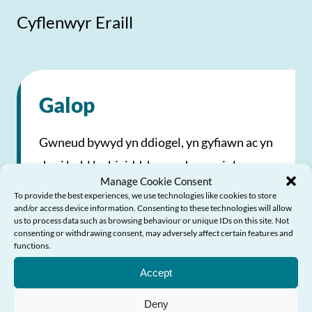
Cyflenwyr Eraill
Galop
Gwneud bywyd yn ddiogel, yn gyfiawn ac yn
deg i bobl lesbiaidd, hoyw, deurywiol a
Manage Cookie Consent
thraws
To provide the best experiences, we use technologies like cookies to store
and/or access device information. Consenting to these technologies will allow
us to process data such as browsing behaviour or unique IDs on this site. Not
0800 999 5428
consenting or withdrawing consent, may adversely affect certain features and
Angen Help?
functions.
Anfon E-bost
Accept
Ymweld â’r Wefan
Deny