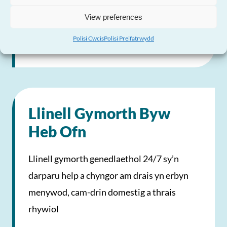
View preferences
Gweld proffil
Polisi Cwcis
Polisi Preifatrwydd
Llinell Gymorth Byw
Heb Ofn
Llinell gymorth genedlaethol 24/7 sy’n
darparu help a chyngor am drais yn erbyn
menywod, cam-drin domestig a thrais
rhywiol