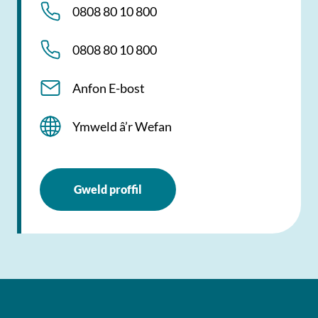
0808 80 10 800
0808 80 10 800
Anfon E-bost
Ymweld â’r Wefan
Gweld proffil