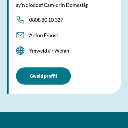
sy'n dioddef Cam-drin Domestig
0808 80 10 327
Anfon E-bost
Ymweld â’r Wefan
Gweld proffil