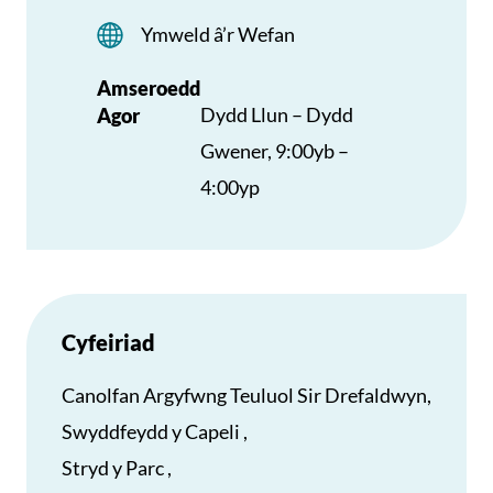
Ymweld â’r Wefan
Amseroedd
Dydd Llun – Dydd
Agor
Gwener, 9:00yb –
4:00yp
Cyfeiriad
Canolfan Argyfwng Teuluol Sir Drefaldwyn,
Swyddfeydd y Capeli ,
Stryd y Parc ,