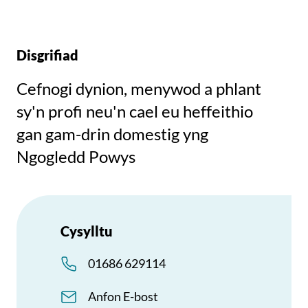
Disgrifiad
Cefnogi dynion, menywod a phlant
sy'n profi neu'n cael eu heffeithio
gan gam-drin domestig yng
Ngogledd Powys
Cysylltu
01686 629114
Anfon E-bost