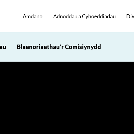
Amdano
Adnoddau a Cyhoeddiadau
Di
iau
Blaenoriaethau’r Comisiynydd