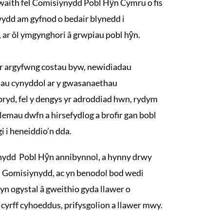
gwaith fel Comisiynydd Pobl Hŷn Cymru o fis
wydd am gyfnod o bedair blynedd i
 ar ôl ymgynghori â grwpiau pobl hŷn.
r argyfwng costau byw, newidiadau
au cynyddol ar y gwasanaethau
pryd, fel y dengys yr adroddiad hwn, rydym
lemau dwfn a hirsefydlog a brofir gan bobl
i i heneiddio’n dda.
ynydd Pobl Hŷn annibynnol, a hynny drwy
n Gomisiynydd, ac yn benodol bod wedi
yn ogystal â gweithio gyda llawer o
cyrff cyhoeddus, prifysgolion a llawer mwy.