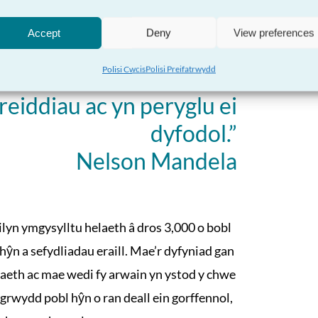
Accept
Deny
View preferences
Polisi Cwcis
Polisi Preifatrwydd
 gwerthfawrogi ei phobl
eiddiau ac yn peryglu ei
dyfodol.”
Nelson Mandela
ilyn ymgysylltu helaeth â dros 3,000 o bobl
hŷn a sefydliadau eraill. Mae’r dyfyniad gan
eth ac mae wedi fy arwain yn ystod y chwe
grwydd pobl hŷn o ran deall ein gorffennol,