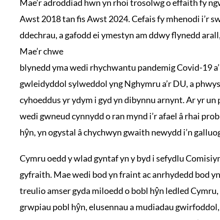
Mae’r adroddiad hwn yn rhoi trosolwg o effaith fy n
Awst 2018 tan fis Awst 2024. Cefais fy mhenodi i’r s
ddechrau, a gafodd ei ymestyn am ddwy flynedd arall,
Mae’r chwe
blynedd yma wedi rhychwantu pandemig Covid-19 a’
gwleidyddol sylweddol yng Nghymru a’r DU, a phwys
cyhoeddus yr ydym i gyd yn dibynnu arnynt. Ar yr un 
wedi gwneud cynnydd o ran mynd i’r afael â rhai prob
hŷn, yn ogystal â chychwyn gwaith newydd i’n galluog
Cymru oedd y wlad gyntaf yn y byd i sefydlu Comisi
gyfraith. Mae wedi bod yn fraint ac anrhydedd bod y
treulio amser gyda miloedd o bobl hŷn ledled Cymru, 
grwpiau pobl hŷn, elusennau a mudiadau gwirfoddol, 