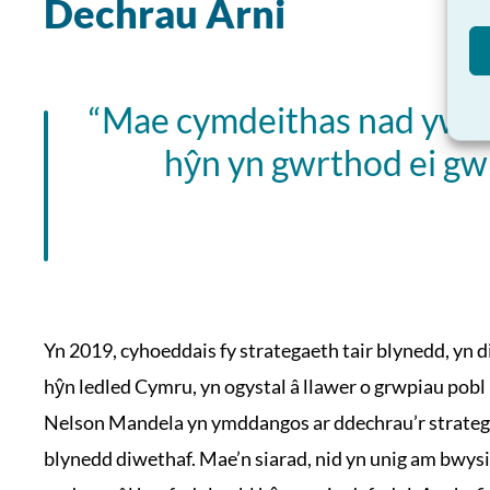
Dechrau Arni
“Mae cymdeithas nad yw’n
hŷn yn gwrthod ei gwr
Yn 2019, cyhoeddais fy strategaeth tair blynedd, yn d
hŷn ledled Cymru, yn ogystal â llawer o grwpiau pobl 
Nelson Mandela yn ymddangos ar ddechrau’r stratega
blynedd diwethaf. Mae’n siarad, nid yn unig am bwysi