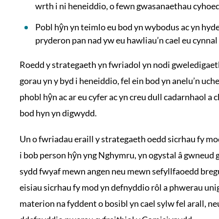
wrth i ni heneiddio, o fewn gwasanaethau cyhoe
Pobl hŷn yn teimlo eu bod yn wybodus ac yn hyder
pryderon pan nad yw eu hawliau’n cael eu cynnal
Roedd y strategaeth yn fwriadol yn nodi gweledigae
gorau yn y byd i heneiddio, fel ein bod yn anelu’n uch
phobl hŷn ac ar eu cyfer ac yn creu dull cadarnhaol a c
bod hyn yn digwydd.
Un o fwriadau eraill y strategaeth oedd sicrhau fy mo
i bob person hŷn yng Nghymru, yn ogystal â gwneud 
sydd fwyaf mewn angen neu mewn sefyllfaoedd breg
eisiau sicrhau fy mod yn defnyddio rôl a phwerau unig
materion na fyddent o bosibl yn cael sylw fel arall,