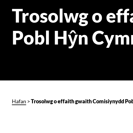
Trosolwg o ef
Pobl Hŷn Cym
Hafan
>
Trosolwg o effaith gwaith Comisiynydd P