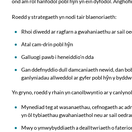
ond am rôl hanfodol pobl hŷn yn ein dyfodol. Anghofir
Roedd y strategaeth yn nodi tair blaenoriaeth:
Rhoi diwedd ar ragfarn a gwahaniaethu ar sail o
Atal cam-drin pobl hŷn
Galluogi pawb i heneiddio’n dda
Gan ddefnyddio dull damcaniaeth newid, dan bob
ganlyniadau allweddol ar gyfer pobl hŷn y byddw
Yn gryno, roedd y rhain yn canolbwyntio ar y canlynol
Mynediad teg at wasanaethau, cefnogaeth ac adno
yn ôl tybiaethau gwahaniaethol neu ar sail oedra
Mwy o ymwybyddiaeth a dealltwriaeth o faterion 