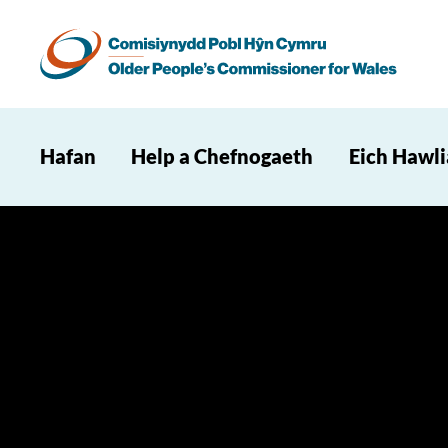
Hafan
Help a Chefnogaeth
Eich Hawl