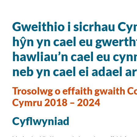
Gweithio i sicrhau Cy
hŷn yn cael eu gwerth
hawliau’n cael eu cynn
neb yn cael ei adael ar
Trosolwg o effaith gwaith 
Cymru 2018 – 2024
Cyflwyniad