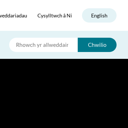
weddariadau
Cysylltwch â Ni
English
Chwilio