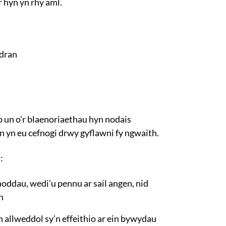
 hyn yn rhy aml.
edran
 un o’r blaenoriaethau hyn nodais
n yn eu cefnogi drwy gyflawni fy ngwaith.
:
ddau, wedi’u pennu ar sail angen, nid
n
allweddol sy’n effeithio ar ein bywydau