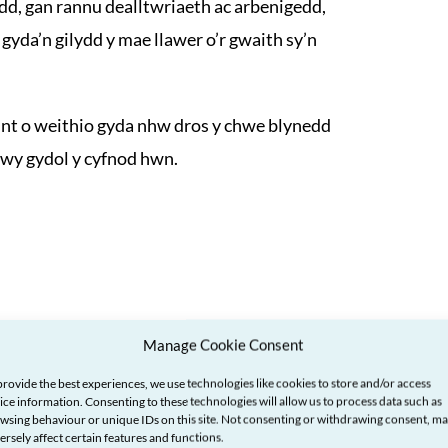
d, gan rannu dealltwriaeth ac arbenigedd,
gyda’n gilydd y mae llawer o’r gwaith sy’n
aint o weithio gyda nhw dros y chwe blynedd
wy gydol y cyfnod hwn.
Manage Cookie Consent
provide the best experiences, we use technologies like cookies to store and/or access
ice information. Consenting to these technologies will allow us to process data such as
wsing behaviour or unique IDs on this site. Not consenting or withdrawing consent, m
ersely affect certain features and functions.