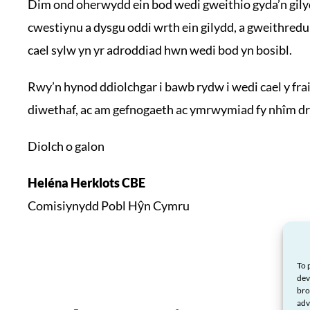
Dim ond oherwydd ein bod wedi gweithio gyda’n gilyd
cwestiynu a dysgu oddi wrth ein gilydd, a gweithredu 
cael sylw yn yr adroddiad hwn wedi bod yn bosibl.
Rwy’n hynod ddiolchgar i bawb rydw i wedi cael y fr
diwethaf, ac am gefnogaeth ac ymrwymiad fy nhîm dr
Diolch o galon
Heléna Herklots CBE
Comisiynydd Pobl Hŷn Cymru
To 
dev
bro
adv