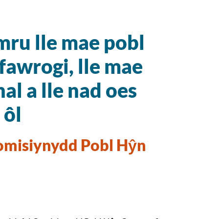
mru lle mae pobl
fawrogi, lle mae
al a lle nad oes
 ôl
Comisiynydd Pobl Hŷn