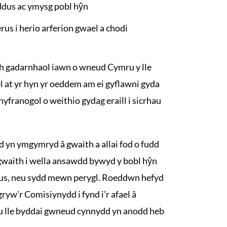
ddus ac ymysg pobl hŷn
us i herio arferion gwael a chodi
th gadarnhaol iawn o wneud Cymru y lle
el at yr hyn yr oeddem am ei gyflawni gyda
hyfranogol o weithio gydag eraill i sicrhau
d yn ymgymryd â gwaith a allai fod o fudd
gwaith i wella ansawdd bywyd y bobl hŷn
us, neu sydd mewn perygl. Roeddwn hefyd
ryw’r Comisiynydd i fynd i’r afael â
 neu lle byddai gwneud cynnydd yn anodd heb