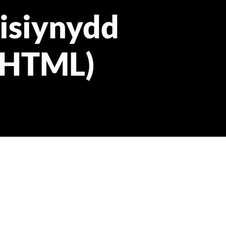
isiynydd
(HTML)