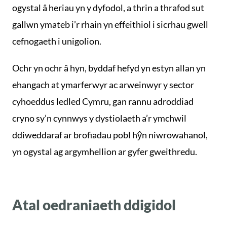
ogystal â heriau yn y dyfodol, a thrin a thrafod sut
gallwn ymateb i’r rhain yn effeithiol i sicrhau gwell
cefnogaeth i unigolion.
Ochr yn ochr â hyn, byddaf hefyd yn estyn allan yn
ehangach at ymarferwyr ac arweinwyr y sector
cyhoeddus ledled Cymru, gan rannu adroddiad
cryno sy’n cynnwys y dystiolaeth a’r ymchwil
ddiweddaraf ar brofiadau pobl hŷn niwrowahanol,
yn ogystal ag argymhellion ar gyfer gweithredu.
Atal oedraniaeth ddigidol