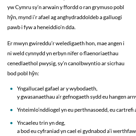
yw Cymru sy’n arwain y ffordd o ran grymuso pobl
hŷn, mynd i’r afael ag anghydraddoldeb a galluogi
pawb i fyw a heneiddio’n dda.
Er mwyn gwireddu’r weledigaeth hon, mae angen i
ni weld cynnydd yn erbyn nifer o flaenoriaethau
cenedlaethol pwysig, sy’n canolbwyntio ar sicrhau
bod pobl hŷn:
Yngallucael gafael ar y wybodaeth,
y gwasanaethau a’r gefnogaeth sydd eu hangen arn
Ynteimlo’nddiogel yn eu perthnasoedd, eu cartrefi
Yncaeleu trin yn deg,
a bod eu cyfraniad yn cael ei gydnabod a’i werthfa