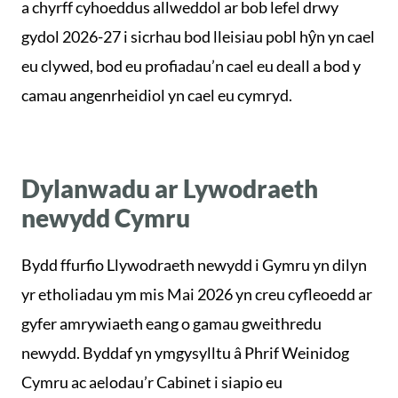
a chyrff cyhoeddus allweddol ar bob lefel drwy
gydol 2026-27 i sicrhau bod lleisiau pobl hŷn yn cael
eu clywed, bod eu profiadau’n cael eu deall a bod y
camau angenrheidiol yn cael eu cymryd.
Dylanwadu ar Lywodraeth
newydd Cymru
Bydd ffurfio Llywodraeth newydd i Gymru yn dilyn
yr etholiadau ym mis Mai 2026 yn creu cyfleoedd ar
gyfer amrywiaeth eang o gamau gweithredu
newydd. Byddaf yn ymgysylltu â Phrif Weinidog
Cymru ac aelodau’r Cabinet i siapio eu