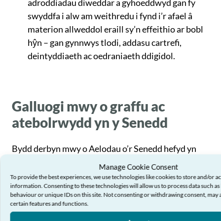
adroddiadau diweddar a gyhoeddwyd gan fy
swyddfa i alw am weithredu i fynd i’r afael â
materion allweddol eraill sy’n effeithio ar bobl
hŷn – gan gynnwys tlodi, addasu cartrefi,
deintyddiaeth ac oedraniaeth ddigidol.
Galluogi mwy o graffu ac
atebolrwydd yn y Senedd
Bydd derbyn mwy o Aelodau o’r Senedd hefyd yn
cynnig cyfleoedd ar gyfer mwy o graffu ac
Manage Cookie Consent
To provide the best experiences, we use technologies like cookies to store and/or a
atebolrwydd, a byddaf yn gweithio gydag Aelodau
information. Consenting to these technologies will allow us to process data such a
behaviour or unique IDs on this site. Not consenting or withdrawing consent, may a
o’r Senedd ar draws pob plaid i alluogi hyn.
certain features and functions.