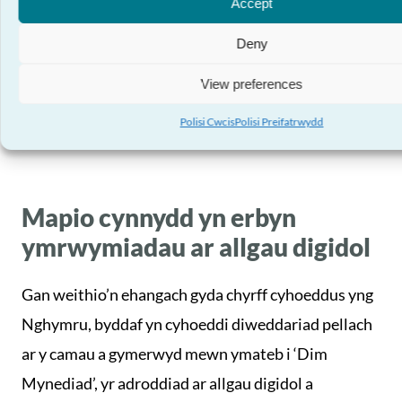
Byddaf yn darparu data, tystiolaeth a gwybodaeth
Accept
allweddol arall i lywio trafodaethau a dadleuon, gan
Deny
sicrhau bod ymateb i faterion sy’n effeithio ar
View preferences
fywydau pobl hŷn yn parhau i fod ar frig yr agenda
wleidyddol yng Nghymru.
Polisi Cwcis
Polisi Preifatrwydd
Mapio cynnydd yn erbyn
ymrwymiadau ar allgau digidol
Gan weithio’n ehangach gyda chyrff cyhoeddus yng
Nghymru, byddaf yn cyhoeddi diweddariad pellach
ar y camau a gymerwyd mewn ymateb i ‘Dim
Mynediad’, yr adroddiad ar allgau digidol a