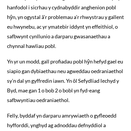
hanfodol i sicrhau y cydnabyddir anghenion pobl
hŷn, yn ogystal â’r problemau a’r rhwystrau y gallent
eu hwynebu, ac yr ymatebir iddynt yn effeithiol, o
safbwynt cynllunio a darparu gwasanaethau a
chynnal hawliau pobl.
Yn yr un modd, gall profiadau pobl hŷn hefyd gael eu
siapio gan dybiaethau neu agweddau oedraniaethol
sy’n dal yn gyffredin iawn. Yn ôl Sefydliad Iechyd y
Byd, mae gan 1 o bob 2 o bobl yn fyd-eang
safbwyntiau oedraniaethol.
Felly, byddaf yn darparu amrywiaeth o gyfleoedd
hyfforddi, ynghyd ag adnoddau defnyddiol a