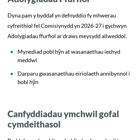
Dyna pam y byddaf yn defnyddio fy mhwerau
cyfreithiol fel Comisiynydd yn 2026-27 i gychwyn
Adolygiadau ffurfiol ar draws meysydd allweddol.
Mynediad pobl hŷn at wasanaethau iechyd
meddwl
Darparu gwasanaethau eiriolaeth annibynnol i
bobl hŷn
Canfyddiadau ymchwil gofal
cymdeithasol