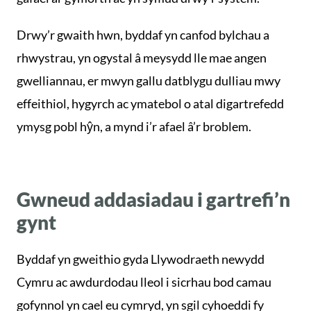
Drwy’r gwaith hwn, byddaf yn canfod bylchau a
rhwystrau, yn ogystal â meysydd lle mae angen
gwelliannau, er mwyn gallu datblygu dulliau mwy
effeithiol, hygyrch ac ymatebol o atal digartrefedd
ymysg pobl hŷn, a mynd i’r afael â’r broblem.
Gwneud addasiadau i gartrefi’n
gynt
Byddaf yn gweithio gyda Llywodraeth newydd
Cymru ac awdurdodau lleol i sicrhau bod camau
gofynnol yn cael eu cymryd, yn sgil cyhoeddi fy