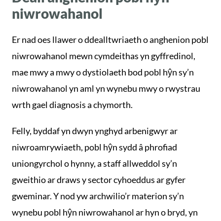
niwrowahanol
Er nad oes llawer o ddealltwriaeth o anghenion pobl
niwrowahanol mewn cymdeithas yn gyffredinol,
mae mwy a mwy o dystiolaeth bod pobl hŷn sy’n
niwrowahanol yn aml yn wynebu mwy o rwystrau
wrth gael diagnosis a chymorth.
Felly, byddaf yn dwyn ynghyd arbenigwyr ar
niwroamrywiaeth, pobl hŷn sydd â phrofiad
uniongyrchol o hynny, a staff allweddol sy’n
gweithio ar draws y sector cyhoeddus ar gyfer
gweminar. Y nod yw archwilio’r materion sy’n
wynebu pobl hŷn niwrowahanol ar hyn o bryd, yn