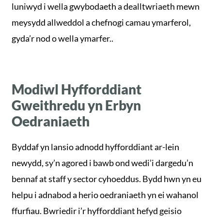
luniwyd i wella gwybodaeth a dealltwriaeth mewn
meysydd allweddol a chefnogi camau ymarferol,
gyda’r nod o wella ymarfer..
Modiwl Hyfforddiant
Gweithredu yn Erbyn
Oedraniaeth
Byddaf yn lansio adnodd hyfforddiant ar-lein
newydd, sy’n agored i bawb ond wedi’i dargedu’n
bennaf at staff y sector cyhoeddus. Bydd hwn yn eu
helpu i adnabod a herio oedraniaeth yn ei wahanol
ffurfiau. Bwriedir i’r hyfforddiant hefyd geisio