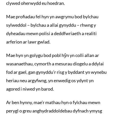
clywed oherwydd eu hoedran.
Mae profiadau fel hyn yn awgrymu bod bylchau
sylweddol – bylchau a allai gynyddu – rhwng y
dyheadau mewn polisi a deddfwriaeth a realiti
arferion ar lawr gwlad.
Mae hyn yn golygu bod pobl hŷn yn colli allan ar
wasanaethau, cymorth a mesurau diogelu a ddylai
fod ar gael, gan gynyddu’r risg y byddant yn wynebu
heriau neu argyfwng, yn enwedig os ydynt yn
agored i niwed yn barod.
Ar ben hynny, mae’r mathau hyn o fylchau mewn
perygl o greu anghydraddoldebau dyfnach ymysg