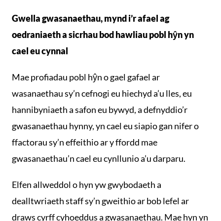
Gwella gwasanaethau, mynd i’r afael ag
oedraniaeth a sicrhau bod hawliau pobl hŷn yn
cael eu cynnal
Mae profiadau pobl hŷn o gael gafael ar
wasanaethau sy’n cefnogi eu hiechyd a’u lles, eu
hannibyniaeth a safon eu bywyd, a defnyddio’r
gwasanaethau hynny, yn cael eu siapio gan nifer o
ffactorau sy’n effeithio ar y ffordd mae
gwasanaethau’n cael eu cynllunio a’u darparu.
Elfen allweddol o hyn yw gwybodaeth a
dealltwriaeth staff sy’n gweithio ar bob lefel ar
draws cyrff cyhoeddus a gwasanaethau. Mae hyn yn