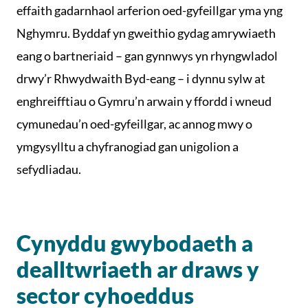
effaith gadarnhaol arferion oed-gyfeillgar yma yng
Nghymru. Byddaf yn gweithio gydag amrywiaeth
eang o bartneriaid – gan gynnwys yn rhyngwladol
drwy’r Rhwydwaith Byd-eang – i dynnu sylw at
enghreifftiau o Gymru’n arwain y ffordd i wneud
cymunedau’n oed-gyfeillgar, ac annog mwy o
ymgysylltu a chyfranogiad gan unigolion a
sefydliadau.
Cynyddu gwybodaeth a
dealltwriaeth ar draws y
sector cyhoeddus