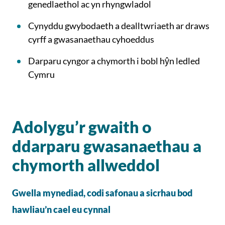
genedlaethol ac yn rhyngwladol
Cynyddu gwybodaeth a dealltwriaeth ar draws
cyrff a gwasanaethau cyhoeddus
Darparu cyngor a chymorth i bobl hŷn ledled
Cymru
Adolygu’r gwaith o
ddarparu gwasanaethau a
chymorth allweddol
Gwella mynediad, codi safonau a sicrhau bod
hawliau’n cael eu cynnal