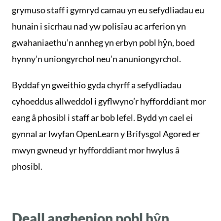
grymuso staff i gymryd camau yn eu sefydliadau eu
hunain i sicrhau nad yw polisïau ac arferion yn
gwahaniaethu’n annheg yn erbyn pobl hŷn, boed
hynny’n uniongyrchol neu’n anuniongyrchol.
Byddaf yn gweithio gyda chyrff a sefydliadau
cyhoeddus allweddol i gyflwyno’r hyfforddiant mor
eang â phosibl i staff ar bob lefel. Bydd yn cael ei
gynnal ar lwyfan OpenLearn y Brifysgol Agored er
mwyn gwneud yr hyfforddiant mor hwylus â
phosibl.
Deall anghenion pobl hŷn