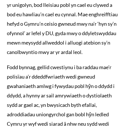
yr unigolyn, bod lleisiau pobl yn cael eu clywed a
bod eu hawliau’n cael eu cynnal. Mae enghreifftiau
hefyd o Gymru’n ceisio gwneud mwy na’r ‘hyn sy’n
ofynnol’ ar lefel y DU, gyda mwy o ddyletswyddau
mewn meysydd allweddol i alluogi atebion sy’n
canolbwyntio mwy ar yr ardal leol.
Fodd bynnag, gellid cwestiynu i ba raddau mae’r
polisïau a’r ddeddfwriaeth wedi gwneud
gwahaniaeth amlwg i fywydau pobl hŷn o ddydd i
ddydd, a hynny ar sail amrywiaeth o dystiolaeth
sydd ar gael ac, yn bwysicach byth efallai,
adroddiadau uniongyrchol gan bobl hŷn ledled
Cymru yr wyf wedi siarad â nhw neu sydd wedi