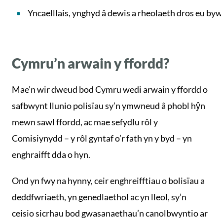
Yncaelllais, ynghyd â dewis a rheolaeth dros eu b
Cymru’n arwain y ffordd?
Mae’n wir dweud bod Cymru wedi arwain y ffordd o
safbwynt llunio polisïau sy’n ymwneud â phobl hŷn
mewn sawl ffordd, ac mae sefydlu rôl y
Comisiynydd – y rôl gyntaf o’r fath yn y byd – yn
enghraifft dda o hyn.
Ond yn fwy na hynny, ceir enghreifftiau o bolisïau a
deddfwriaeth, yn genedlaethol ac yn lleol, sy’n
ceisio sicrhau bod gwasanaethau’n canolbwyntio ar