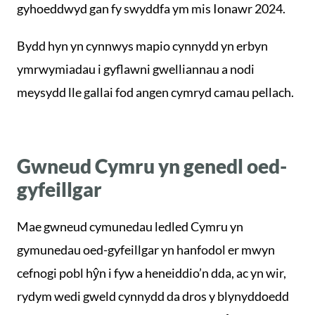
gyhoeddwyd gan fy swyddfa ym mis Ionawr 2024.
Bydd hyn yn cynnwys mapio cynnydd yn erbyn
ymrwymiadau i gyflawni gwelliannau a nodi
meysydd lle gallai fod angen cymryd camau pellach.
Gwneud Cymru yn genedl oed-
gyfeillgar
Mae gwneud cymunedau ledled Cymru yn
gymunedau oed-gyfeillgar yn hanfodol er mwyn
cefnogi pobl hŷn i fyw a heneiddio’n dda, ac yn wir,
rydym wedi gweld cynnydd da dros y blynyddoedd