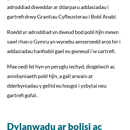
adroddiad diweddar ar ddarparu addasiadau i
gartrefi drwy Grantiau Cyfleusterau i Bobl Anabl.
Roedd yr adroddiad yn dweud bod pobl hŷn mewn
sawl rhan o Gymru yn wynebu amseroedd aros hir i
addasiadau hanfodol gael eu gwneud i’w cartrefi.
Mae oedi fel hyn yn peryglu iechyd, diogelwch ac
annibyniaeth pobl hŷn, a gall arwain at
dderbyniadau y gellid eu hosgoi i ysbytai neu
gartrefi gofal..
Dylanwadu ar bolisi ac