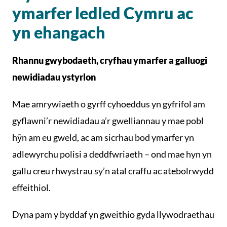
ymarfer ledled Cymru ac
yn ehangach
Rhannu gwybodaeth, cryfhau ymarfer a galluogi
newidiadau ystyrlon
Mae amrywiaeth o gyrff cyhoeddus yn gyfrifol am
gyflawni’r newidiadau a’r gwelliannau y mae pobl
hŷn am eu gweld, ac am sicrhau bod ymarfer yn
adlewyrchu polisi a deddfwriaeth – ond mae hyn yn
gallu creu rhwystrau sy’n atal craffu ac atebolrwydd
effeithiol.
Dyna pam y byddaf yn gweithio gyda llywodraethau