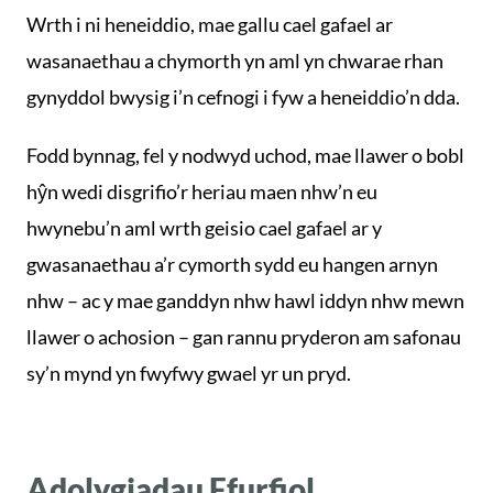
Wrth i ni heneiddio, mae gallu cael gafael ar
wasanaethau a chymorth yn aml yn chwarae rhan
gynyddol bwysig i’n cefnogi i fyw a heneiddio’n dda.
Fodd bynnag, fel y nodwyd uchod, mae llawer o bobl
hŷn wedi disgrifio’r heriau maen nhw’n eu
hwynebu’n aml wrth geisio cael gafael ar y
gwasanaethau a’r cymorth sydd eu hangen arnyn
nhw – ac y mae ganddyn nhw hawl iddyn nhw mewn
llawer o achosion – gan rannu pryderon am safonau
sy’n mynd yn fwyfwy gwael yr un pryd.
Adolygiadau Ffurfiol