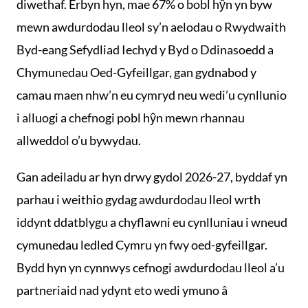
diwethaf. Erbyn hyn, mae 67% o bobl hŷn yn byw
mewn awdurdodau lleol sy’n aelodau o Rwydwaith
Byd-eang Sefydliad Iechyd y Byd o Ddinasoedd a
Chymunedau Oed-Gyfeillgar, gan gydnabod y
camau maen nhw’n eu cymryd neu wedi’u cynllunio
i alluogi a chefnogi pobl hŷn mewn rhannau
allweddol o’u bywydau.
Gan adeiladu ar hyn drwy gydol 2026-27, byddaf yn
parhau i weithio gydag awdurdodau lleol wrth
iddynt ddatblygu a chyflawni eu cynlluniau i wneud
cymunedau ledled Cymru yn fwy oed-gyfeillgar.
Bydd hyn yn cynnwys cefnogi awdurdodau lleol a’u
partneriaid nad ydynt eto wedi ymuno â