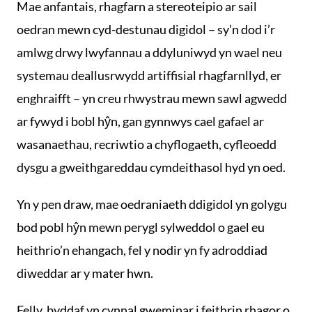
Mae anfantais, rhagfarn a stereoteipio ar sail
oedran mewn cyd-destunau digidol – sy’n dod i’r
amlwg drwy lwyfannau a ddyluniwyd yn wael neu
systemau deallusrwydd artiffisial rhagfarnllyd, er
enghraifft – yn creu rhwystrau mewn sawl agwedd
ar fywyd i bobl hŷn, gan gynnwys cael gafael ar
wasanaethau, recriwtio a chyflogaeth, cyfleoedd
dysgu a gweithgareddau cymdeithasol hyd yn oed.
Yn y pen draw, mae oedraniaeth ddigidol yn golygu
bod pobl hŷn mewn perygl sylweddol o gael eu
heithrio’n ehangach, fel y nodir yn fy adroddiad
diweddar ar y mater hwn.
Felly, byddaf yn cynnal gweminar i feithrin rhagor o