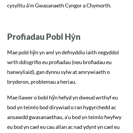
cysylltu â’m Gwasanaeth Cyngor a Chymorth.
Profiadau Pobl Hŷn
Mae pobl hŷn yn aml yn defnyddio iaith negyddol
wrth ddisgrifio eu profiadau (neu brofiadau eu
hanwyliaid), gan dynnu sylw at amrywiaeth o
bryderon, problemau a heriau.
Mae llawer o bobl hŷn hefyd yn dweud wrthyf eu
bod yn teimlo bod dirywiad o ran hygyrchedd ac
ansawdd gwasanaethau, a’u bod yn teimlo fwyfwy
eu bod yn cael eu cau allan ac nad ydynt yn cael eu