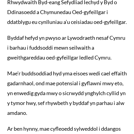
Rhwydwaith Byd-eang Sefydliad Iechyd y Byd o
Ddinasoedd a Chymunedau Oed-gyfeillgar i
ddatblygu eu cynlluniau a’u ceisiadau oed-gyfeillgar.
Byddaf hefyd yn pwyso ar Lywodraeth nesaf Cymru
i barhau i fuddsoddi mewn seilwaith a
gweithgareddau oed-gyfeillgar ledled Cymru.
Mae’r buddsoddiad hyd yma eisoes wedi cael effaith
gadarnhaol, ond mae potensial i gyflawni mwy eto,
yn enwedig gyda mwy o sicrwydd ynghylch cyllid yn
y tymor hwy, sef rhywbeth y byddaf yn parhau i alw
amdano.
Ar ben hynny, mae cyfleoedd sylweddol i ddangos