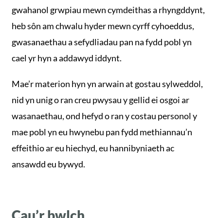
gwahanol grwpiau mewn cymdeithas a rhyngddynt,
heb sôn am chwalu hyder mewn cyrff cyhoeddus,
gwasanaethau a sefydliadau pan na fydd pobl yn
cael yr hyn a addawyd iddynt.
Mae’r materion hyn yn arwain at gostau sylweddol,
nid yn unig o ran creu pwysau y gellid ei osgoi ar
wasanaethau, ond hefyd o ran y costau personol y
mae pobl yn eu hwynebu pan fydd methiannau’n
effeithio ar eu hiechyd, eu hannibyniaeth ac
ansawdd eu bywyd.
Cau’r bwlch