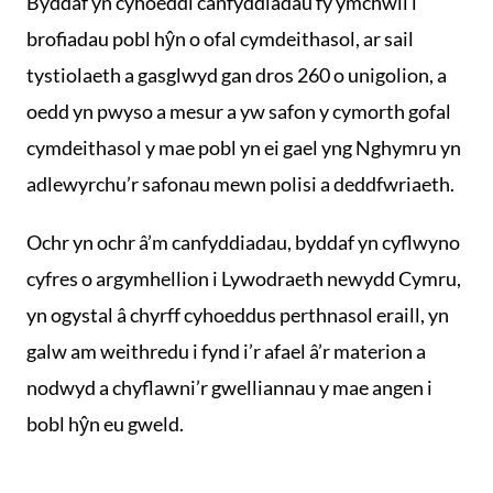
Byddaf yn cyhoeddi canfyddiadau fy ymchwil i
brofiadau pobl hŷn o ofal cymdeithasol, ar sail
tystiolaeth a gasglwyd gan dros 260 o unigolion, a
oedd yn pwyso a mesur a yw safon y cymorth gofal
cymdeithasol y mae pobl yn ei gael yng Nghymru yn
adlewyrchu’r safonau mewn polisi a deddfwriaeth.
Ochr yn ochr â’m canfyddiadau, byddaf yn cyflwyno
cyfres o argymhellion i Lywodraeth newydd Cymru,
yn ogystal â chyrff cyhoeddus perthnasol eraill, yn
galw am weithredu i fynd i’r afael â’r materion a
nodwyd a chyflawni’r gwelliannau y mae angen i
bobl hŷn eu gweld.