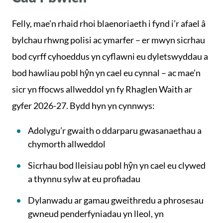
Felly, mae’n rhaid rhoi blaenoriaeth i fynd i’r afael â
bylchau rhwng polisi ac ymarfer – er mwyn sicrhau
bod cyrff cyhoeddus yn cyflawni eu dyletswyddau a
bod hawliau pobl hŷn yn cael eu cynnal – ac mae’n
sicr yn ffocws allweddol yn fy Rhaglen Waith ar
gyfer 2026-27. Bydd hyn yn cynnwys:
Adolygu’r gwaith o ddarparu gwasanaethau a
chymorth allweddol
Sicrhau bod lleisiau pobl hŷn yn cael eu clywed
a thynnu sylw at eu profiadau
Dylanwadu ar gamau gweithredu a phrosesau
gwneud penderfyniadau yn lleol, yn