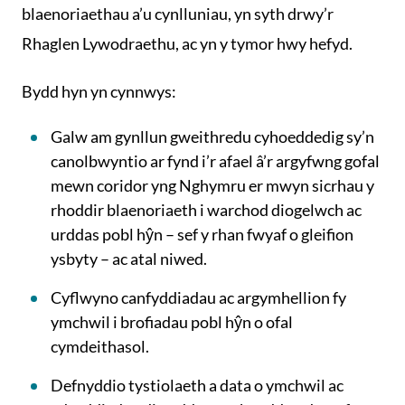
blaenoriaethau a’u cynlluniau, yn syth drwy’r
Rhaglen Lywodraethu, ac yn y tymor hwy hefyd.
Bydd hyn yn cynnwys:
Galw am gynllun gweithredu cyhoeddedig sy’n
canolbwyntio ar fynd i’r afael â’r argyfwng gofal
mewn coridor yng Nghymru er mwyn sicrhau y
rhoddir blaenoriaeth i warchod diogelwch ac
urddas pobl hŷn – sef y rhan fwyaf o gleifion
ysbyty – ac atal niwed.
Cyflwyno canfyddiadau ac argymhellion fy
ymchwil i brofiadau pobl hŷn o ofal
cymdeithasol.
Defnyddio tystiolaeth a data o ymchwil ac