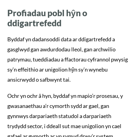
Profiadau pobl hŷn o
ddigartrefedd
Byddaf yn dadansoddi data ar ddigartrefedd a
gasglwyd gan awdurdodau lleol, gan archwilio
patrymau, tueddiadau a ffactorau cyfrannol pwysig
sy’n effeithio ar unigolion hŷn sy’n wynebu
ansicrwydd o safbwynt tai.
Ochr yn ochr â hyn, byddaf yn mapio’r prosesau, y
gwasanaethau a’r cymorth sydd ar gael, gan
gynnwys darpariaeth statudol a darpariaeth
trydydd sector, i ddeall sut mae unigolion yn cael
gafael ar gymorth ac yn symud drwy’r system.