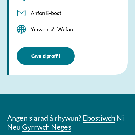
Anfon E-bost
Ymweld â’r Wefan
Gweld proffil
Angen siarad â rhywun?
Ebostiwch
Ni
Neu
Gyrrwch Neges