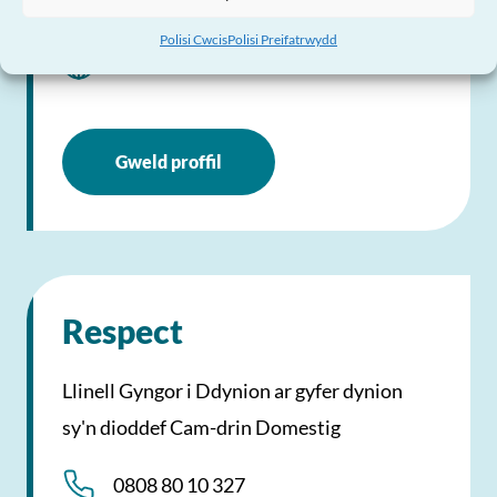
Anfon E-bost
Polisi Cwcis
Polisi Preifatrwydd
Ymweld â’r Wefan
Gweld proffil
Respect
Llinell Gyngor i Ddynion ar gyfer dynion
sy'n dioddef Cam-drin Domestig
0808 80 10 327