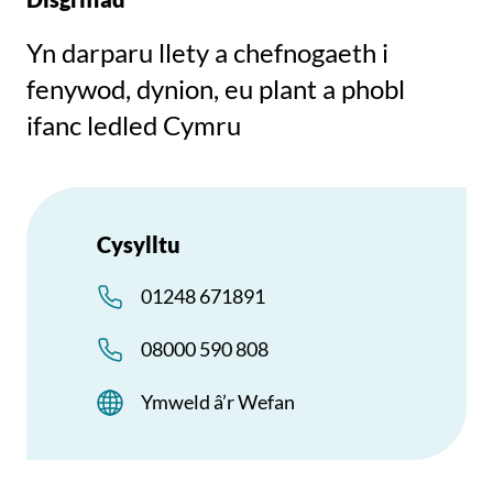
Yn darparu llety a chefnogaeth i
fenywod, dynion, eu plant a phobl
ifanc ledled Cymru
Cysylltu
01248 671891
08000 590 808
Ymweld â’r Wefan