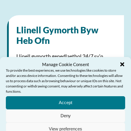
Llinell Gymorth Byw
Heb Ofn
Llinell gymorth genedlaethol 24/7 sy’n
Manage Cookie Consent
darparu help a chyngor am drais yn erbyn
To provide the best experiences, we use technologies like cookies to store
menywod, cam-drin domestig a thrais
and/or access device information. Consenting to these technologies will allow
us to process data such as browsing behaviour or unique IDs on this site. Not
rhywiol
consenting or withdrawing consent, may adversely affect certain features and
Angen Help?
functions.
0808 80 10 800
Accept
0808 80 10 800
Deny
View preferences