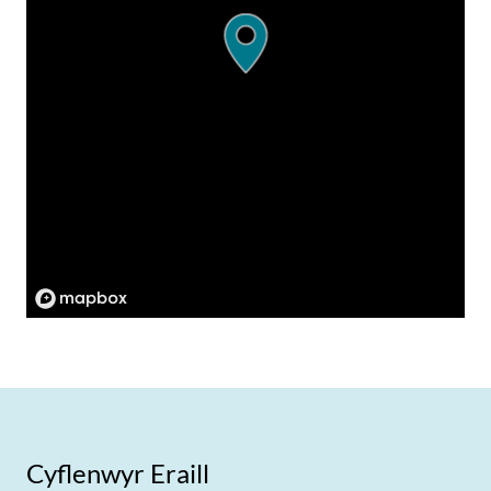
Cyflenwyr Eraill