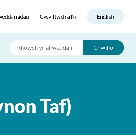
weddariadau
Cysylltwch â Ni
English
Chwilio
non Taf)