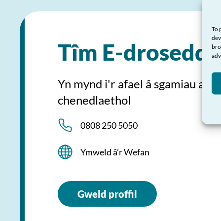
To 
dev
Tîm E-drosedda
bro
adv
Yn mynd i'r afael â sgamiau ac 
chenedlaethol
0808 250 5050
Ymweld â’r Wefan
Gweld proffil