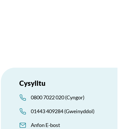
Cysylltu
0800 7022 020 (Cyngor)
01443 409284 (Gweinyddol)
Anfon E-bost