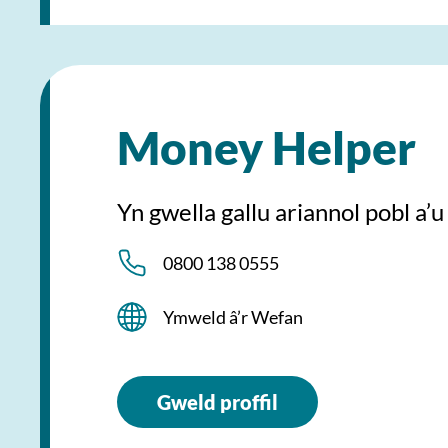
Money Helper
Yn gwella gallu ariannol pobl a’u 
0800 138 0555
Ymweld â’r Wefan
Gweld proffil