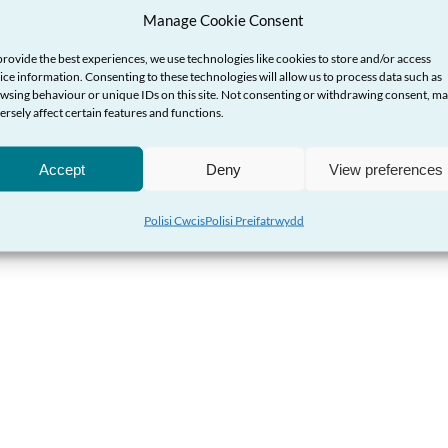
Manage Cookie Consent
provide the best experiences, we use technologies like cookies to store and/or access
ice information. Consenting to these technologies will allow us to process data such as
u Safonau Masnach C
wsing behaviour or unique IDs on this site. Not consenting or withdrawing consent, m
ersely affect certain features and functions.
achosion cymhleth o dwyll yn rhanbarthol a
Accept
Deny
View preferences
Polisi Cwcis
Polisi Preifatrwydd