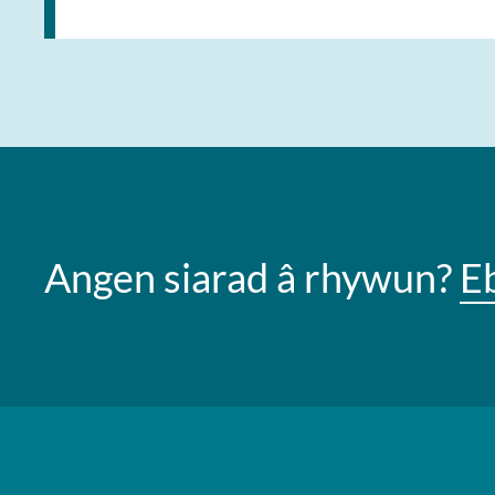
Angen siarad â rhywun?
E