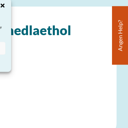
Angen Help?
enedlaethol
ay