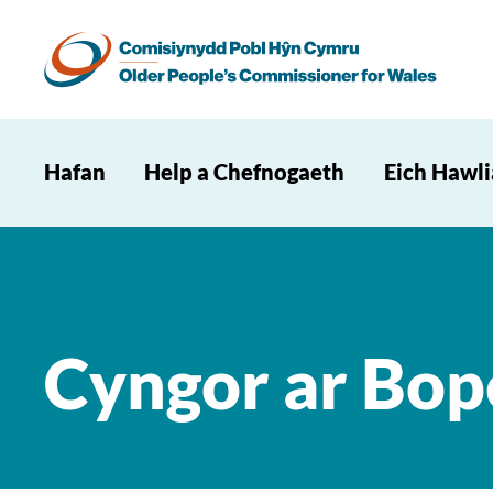
Hafan
Help a Chefnogaeth
Eich Hawl
Cyngor ar Bop