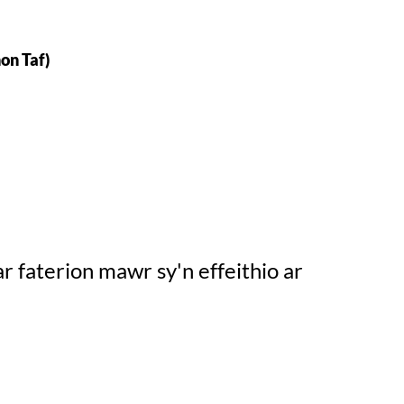
on Taf)
r faterion mawr sy'n effeithio ar