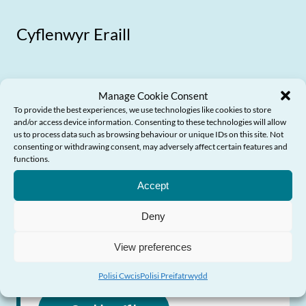
Cyflenwyr Eraill
Manage Cookie Consent
Yr Awdurdod
To provide the best experiences, we use technologies like cookies to store
and/or access device information. Consenting to these technologies will allow
Ymddygiad Ariannol
us to process data such as browsing behaviour or unique IDs on this site. Not
consenting or withdrawing consent, may adversely affect certain features and
Angen Help?
functions.
Rheoleiddiwr gwasanaethau ariannol
Accept
0300 500 8082 / 0800 111 6768
Deny
View preferences
Ymweld â’r Wefan
Polisi Cwcis
Polisi Preifatrwydd