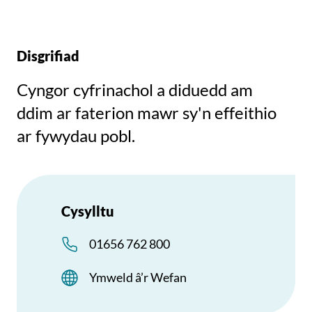
Disgrifiad
Cyngor cyfrinachol a diduedd am
ddim ar faterion mawr sy'n effeithio
ar fywydau pobl.
Cysylltu
01656 762 800
Ymweld â’r Wefan