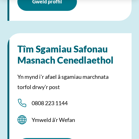
Gweld proffil
Tîm Sgamiau Safonau
Masnach Cenedlaethol
Yn mynd i'r afael â sgamiau marchnata
torfol drwy’r post
0808 223 1144
Ymweld â’r Wefan