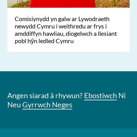
Comisiynydd yn galw ar Lywodraeth
newydd Cymru i weithredu ar frys i
amddiffyn hawliau, diogelwch a llesiant
pobl hŷn ledled Cymru
Angen siarad â rhywun?
Ebostiwch
Ni
Neu
Gyrrwch Neges