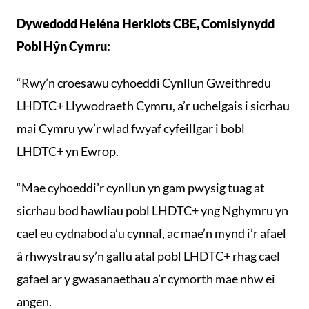
Dywedodd Heléna Herklots CBE, Comisiynydd
Pobl Hŷn Cymru:
“Rwy’n croesawu cyhoeddi Cynllun Gweithredu
LHDTC+ Llywodraeth Cymru, a’r uchelgais i sicrhau
mai Cymru yw’r wlad fwyaf cyfeillgar i bobl
LHDTC+ yn Ewrop.
“Mae cyhoeddi’r cynllun yn gam pwysig tuag at
sicrhau bod hawliau pobl LHDTC+ yng Nghymru yn
cael eu cydnabod a’u cynnal, ac mae’n mynd i’r afael
â rhwystrau sy’n gallu atal pobl LHDTC+ rhag cael
gafael ar y gwasanaethau a’r cymorth mae nhw ei
angen.