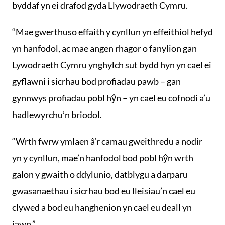
byddaf yn ei drafod gyda Llywodraeth Cymru.
“Mae gwerthuso effaith y cynllun yn effeithiol hefyd
yn hanfodol, ac mae angen rhagor o fanylion gan
Lywodraeth Cymru ynghylch sut bydd hyn yn cael ei
gyflawni i sicrhau bod profiadau pawb – gan
gynnwys profiadau pobl hŷn – yn cael eu cofnodi a’u
hadlewyrchu’n briodol.
“Wrth fwrw ymlaen â’r camau gweithredu a nodir
yn y cynllun, mae’n hanfodol bod pobl hŷn wrth
galon y gwaith o ddylunio, datblygu a darparu
gwasanaethau i sicrhau bod eu lleisiau’n cael eu
clywed a bod eu hanghenion yn cael eu deall yn
iawn.”