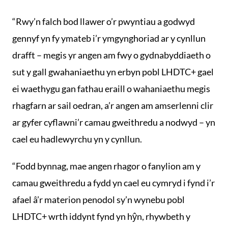
“Rwy’n falch bod llawer o’r pwyntiau a godwyd
gennyf yn fy ymateb i’r ymgynghoriad ar y cynllun
drafft – megis yr angen am fwy o gydnabyddiaeth o
sut y gall gwahaniaethu yn erbyn pobl LHDTC+ gael
ei waethygu gan fathau eraill o wahaniaethu megis
rhagfarn ar sail oedran, a’r angen am amserlenni clir
ar gyfer cyflawni’r camau gweithredu a nodwyd – yn
cael eu hadlewyrchu yn y cynllun.
“Fodd bynnag, mae angen rhagor o fanylion am y
camau gweithredu a fydd yn cael eu cymryd i fynd i’r
afael â’r materion penodol sy’n wynebu pobl
LHDTC+ wrth iddynt fynd yn hŷn, rhywbeth y