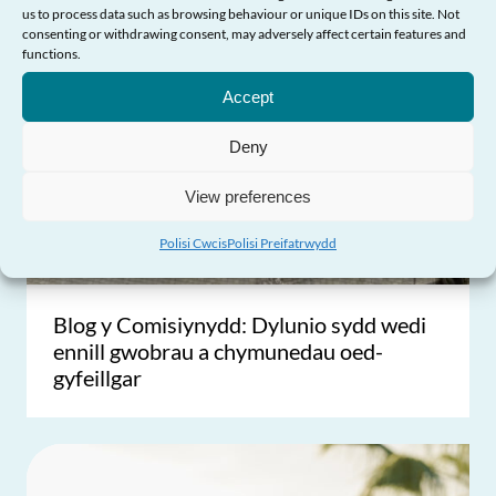
us to process data such as browsing behaviour or unique IDs on this site. Not
consenting or withdrawing consent, may adversely affect certain features and
Angen Help?
functions.
Accept
Deny
View preferences
Polisi Cwcis
Polisi Preifatrwydd
Blog y Comisiynydd: Dylunio sydd wedi
ennill gwobrau a chymunedau oed-
gyfeillgar