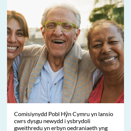
Comisiynydd Pobl Hŷn Cymru yn lansio
cwrs dysgu newydd i ysbrydoli
gweithredu yn erbyn oedraniaeth yng