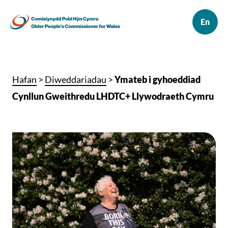
Hafan
>
Diweddariadau
>
Ymateb i gyhoeddiad
Cynllun Gweithredu LHDTC+ Llywodraeth Cymru