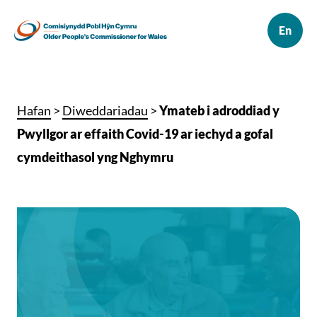
Hafan
>
Diweddariadau
>
Ymateb i adroddiad y
Pwyllgor ar effaith Covid-19 ar iechyd a gofal
cymdeithasol yng Nghymru