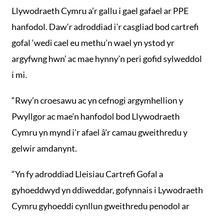
Llywodraeth Cymru a’r gallu i gael gafael ar PPE
hanfodol. Daw’r adroddiad i’r casgliad bod cartrefi
gofal ‘wedi cael eu methu’n wael yn ystod yr
argyfwng hwn’ ac mae hynny’n peri gofid sylweddol
i mi.
“Rwy’n croesawu ac yn cefnogi argymhellion y
Pwyllgor ac mae’n hanfodol bod Llywodraeth
Cymru yn mynd i’r afael â’r camau gweithredu y
gelwir amdanynt.
“Yn fy adroddiad Lleisiau Cartrefi Gofal a
gyhoeddwyd yn ddiweddar, gofynnais i Lywodraeth
Cymru gyhoeddi cynllun gweithredu penodol ar