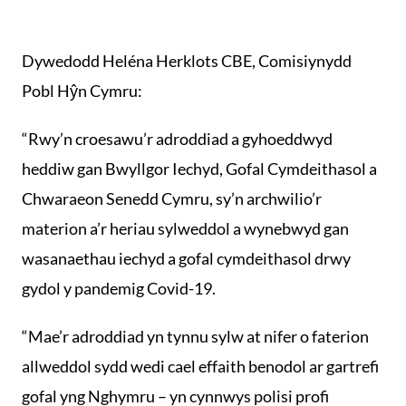
Dywedodd Heléna Herklots CBE, Comisiynydd
Pobl Hŷn Cymru:
“Rwy’n croesawu’r adroddiad a gyhoeddwyd
heddiw gan Bwyllgor Iechyd, Gofal Cymdeithasol a
Chwaraeon Senedd Cymru, sy’n archwilio’r
materion a’r heriau sylweddol a wynebwyd gan
wasanaethau iechyd a gofal cymdeithasol drwy
gydol y pandemig Covid-19.
“Mae’r adroddiad yn tynnu sylw at nifer o faterion
allweddol sydd wedi cael effaith benodol ar gartrefi
gofal yng Nghymru – yn cynnwys polisi profi