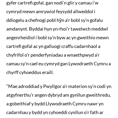
gyfer cartrefi gofal, gan nodi’n glir y camau i’w
cymryd mewn amrywiol feysydd allweddol i
ddiogelu a chefnogi pobl hŷn a’r bobl sy’n gofalu
amdanynt. Byddai hyn yn rhoi’r tawelwch meddwl
angenrheidiol i bobl sy’n byw ac yn gweithio mewn
cartrefi gofal ac yn galluogi craffu cadarnhaol a
chyfrifol o’r penderfyniadau a wnaethpwyd a’r
camau sy’n cael eu cymryd gan Lywodraeth Cymru a
chyrff cyhoeddus eraill.
“Mae adroddiad y Pwyllgor a’r materion sy’n codi yn
atgyfnerthu’r angen dybryd am gynllun gweithredu,
a gobeithiaf y bydd Llywodraeth Cymru nawr yn
cadarnhau y bydd yn cyhoeddi cynllun o’r fath ar