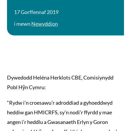
17 Gorffennaf 2019
i mewn
Newyddion
Dywedodd Heléna Herklots CBE, Comisiynydd
Pobl Hŷn Cymru:
“Rydw i’n croesawu’r adroddiad a gyhoeddwyd
heddiw gan HMICRFS, sy’n nodi’r ffyrdd y mae
angen i’r heddlu a Gwasanaeth Erlyn y Goron