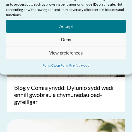
us to process data such as browsing behaviour or unique IDs on this site. Not
consenting or withdrawing consent, may adversely affect certain features and
Angen Help?
functions.
Accept
Deny
View preferences
Polisi Cwcis
Polisi Preifatrwydd
Blog y Comisiynydd: Dylunio sydd wedi
ennill gwobrau a chymunedau oed-
gyfeillgar