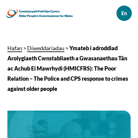
Hafan
>
Diweddariadau
>
Ymateb i adroddiad
Arolygiaeth Cwnstabliaeth a Gwasanaethau Tân
ac Achub Ei Mawrhydi (HMICFRS): The Poor
Relation – The Police and CPS response to crimes
against older people