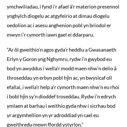
ymchwiliadau, i fynd i’r afael â’r materion presennol
ynghylch diogelu ac atgyfeirio at dimau diogelu
oedolion ac i asesu anghenion pobl yn briodol er
mwyn i’r cymorth iawn gael ei ddarparu.
“Ar ôl gweithio’n agos gyda’r heddlu a Gwasanaeth
Erlyn y Goron yng Nghymru, rydw i’n gwybod eu
bod yn awyddus i wella’r modd maen nhw’n delio â
throseddau yn erbyn pobl hŷn ac, yn bwysicaf oll
efallai, i wella’r help a’r cymorth maen nhw’n eu rhoi
i bobl hŷn sy’n dioddef troseddau. Rydw i’n edrych
ymlaen at barhau i weithio gyda nhw i sicrhau bod
yr argymhellion yn yr adroddiad yn cael eu
gweithredu mewn ffordd ystyrlon.”