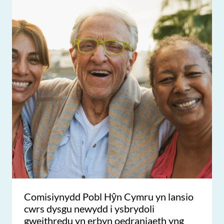
Comisiynydd Pobl Hŷn Cymru yn lansio
cwrs dysgu newydd i ysbrydoli
gweithredu yn erbyn oedraniaeth yng