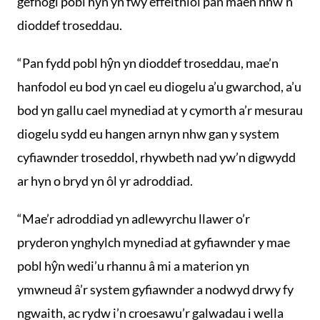
gefnogi pobl hŷn yn fwy effeithiol pan maen nhw’n
dioddef troseddau.
“Pan fydd pobl hŷn yn dioddef troseddau, mae’n
hanfodol eu bod yn cael eu diogelu a’u gwarchod, a’u
bod yn gallu cael mynediad at y cymorth a’r mesurau
diogelu sydd eu hangen arnyn nhw gan y system
cyfiawnder troseddol, rhywbeth nad yw’n digwydd
ar hyn o bryd yn ôl yr adroddiad.
“Mae’r adroddiad yn adlewyrchu llawer o’r
pryderon ynghylch mynediad at gyfiawnder y mae
pobl hŷn wedi’u rhannu â mi a materion yn
ymwneud â’r system gyfiawnder a nodwyd drwy fy
ngwaith, ac rydw i’n croesawu’r galwadau i wella