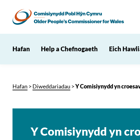
Hafan
Help a Chefnogaeth
Eich Hawl
Hafan
>
Diweddariadau
>
Y Comisiynydd yn croesaw
Y Comisiynydd yn cr