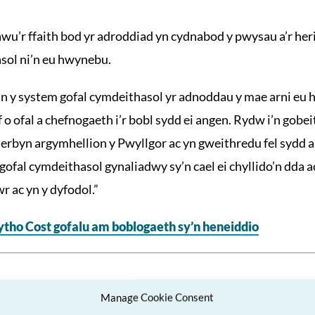
awu’r ffaith bod yr adroddiad yn cydnabod y pwysau a’r he
sol ni’n eu hwynebu.
n y system gofal cymdeithasol yr adnoddau y mae arni eu
 o ofal a chefnogaeth i’r bobl sydd ei angen. Rydw i’n gobei
rbyn argymhellion y Pwyllgor ac yn gweithredu fel sydd 
fal cymdeithasol gynaliadwy sy’n cael ei chyllido’n dda ac
 ac yn y dyfodol.”
ytho Cost gofalu am boblogaeth sy’n heneiddio
Manage Cookie Consent