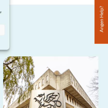
Angen Help?
ay
u