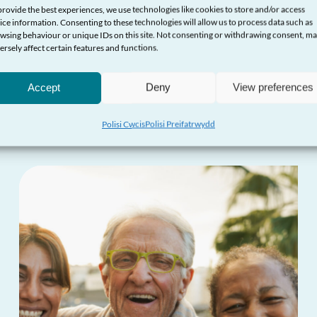
provide the best experiences, we use technologies like cookies to store and/or access
ice information. Consenting to these technologies will allow us to process data such as
wsing behaviour or unique IDs on this site. Not consenting or withdrawing consent, m
ersely affect certain features and functions.
Accept
Deny
View preferences
Rhagor o ddiweddariada
Polisi Cwcis
Polisi Preifatrwydd