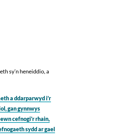
th sy’n heneiddio, a
eth a ddarparwyd i’r
iol, gan gynnwys
wn cefnogi’r rhain,
gefnogaeth sydd ar gael