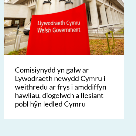
Comisiynydd yn galw ar
Lywodraeth newydd Cymru i
weithredu ar frys i amddiffyn
hawliau, diogelwch a llesiant
pobl hŷn ledled Cymru