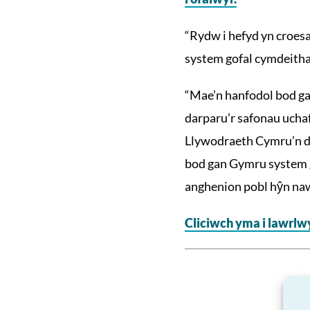
“Rydw i hefyd yn croes
system gofal cymdeitha
“Mae’n hanfodol bod ga
darparu’r safonau uchaf
Llywodraeth Cymru’n de
bod gan Gymru system go
anghenion pobl hŷn nawr
Cliciwch yma i lawrlw