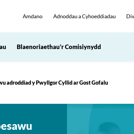
Amdano
Adnoddau a Cyhoeddiadau
Di
iau
Blaenoriaethau’r Comisiynydd
u adroddiad y Pwyllgor Cyllid ar Gost Gofalu
oesawu