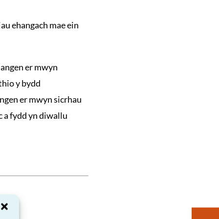
riau ehangach mae ein
 hangen er mwyn
thio y bydd
angen er mwyn sicrhau
 a fydd yn diwallu