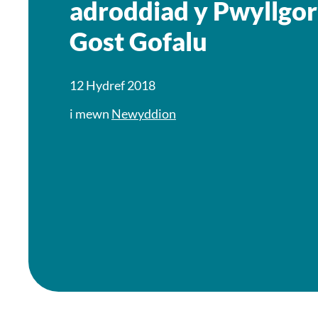
adroddiad y Pwyllgor 
Gost Gofalu
12 Hydref 2018
i mewn
Newyddion