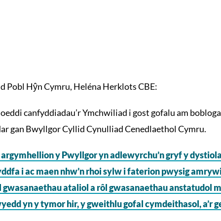
 Pobl Hŷn Cymru, Heléna Herklots CBE:
oeddi canfyddiadau’r Ymchwiliad i gost gofalu am boblogae
r gan Bwyllgor Cyllid Cynulliad Cenedlaethol Cymru.
argymhellion y Pwyllgor yn adlewyrchu’n gryf y dystiola
ddfa i ac maen nhw’n rhoi sylw i faterion pwysig amryw
gwasanaethau ataliol a rôl gwasanaethau anstatudol me
yedd yn y tymor hir, y gweithlu gofal cymdeithasol, a’r 