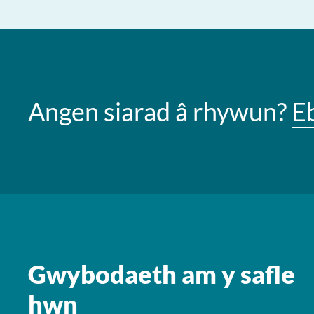
Angen siarad â rhywun?
E
Gwybodaeth am y safle
hwn