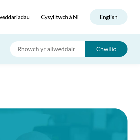
weddariadau
Cysylltwch â Ni
English
Chwilio