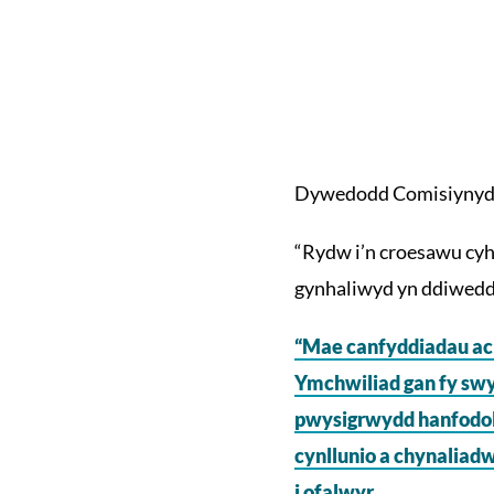
Dywedodd Comisiynydd
“Rydw i’n croesawu cyh
gynhaliwyd yn ddiwedda
“Mae canfyddiadau ac 
Ymchwiliad gan fy swy
pwysigrwydd hanfodol 
cynllunio a chynaliadw
i ofalwyr.