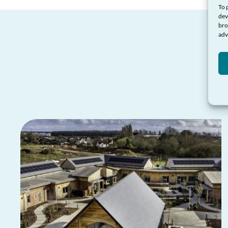
To 
dev
bro
adv