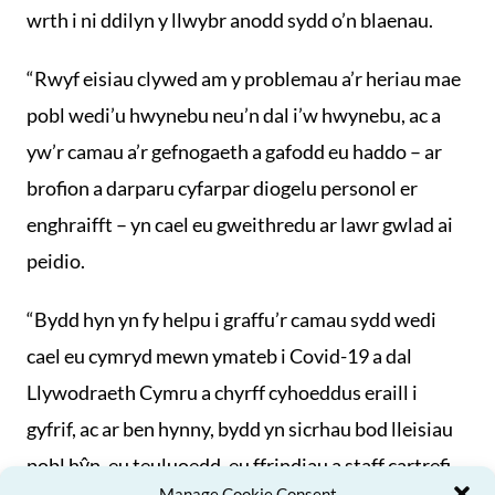
wrth i ni ddilyn y llwybr anodd sydd o’n blaenau.
“Rwyf eisiau clywed am y problemau a’r heriau mae
pobl wedi’u hwynebu neu’n dal i’w hwynebu, ac a
yw’r camau a’r gefnogaeth a gafodd eu haddo – ar
brofion a darparu cyfarpar diogelu personol er
enghraifft – yn cael eu gweithredu ar lawr gwlad ai
peidio.
“Bydd hyn yn fy helpu i graffu’r camau sydd wedi
cael eu cymryd mewn ymateb i Covid-19 a dal
Llywodraeth Cymru a chyrff cyhoeddus eraill i
gyfrif, ac ar ben hynny, bydd yn sicrhau bod lleisiau
pobl hŷn, eu teuluoedd, eu ffrindiau a staff cartrefi
Manage Cookie Consent