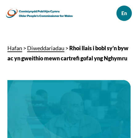
Hafan
>
Diweddariadau
>
Rhoi llais i bobl sy’n byw
ac yn gweithio mewn cartrefi gofal yng Nghymru