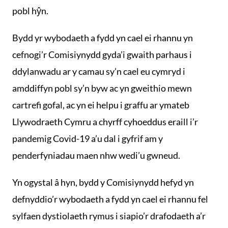
pobl hŷn.
Bydd yr wybodaeth a fydd yn cael ei rhannu yn
cefnogi’r Comisiynydd gyda’i gwaith parhaus i
ddylanwadu ar y camau sy’n cael eu cymryd i
amddiffyn pobl sy’n byw ac yn gweithio mewn
cartrefi gofal, ac yn ei helpu i graffu ar ymateb
Llywodraeth Cymru a chyrff cyhoeddus eraill i’r
pandemig Covid-19 a’u dal i gyfrif am y
penderfyniadau maen nhw wedi’u gwneud.
Yn ogystal â hyn, bydd y Comisiynydd hefyd yn
defnyddio’r wybodaeth a fydd yn cael ei rhannu fel
sylfaen dystiolaeth rymus i siapio’r drafodaeth a’r