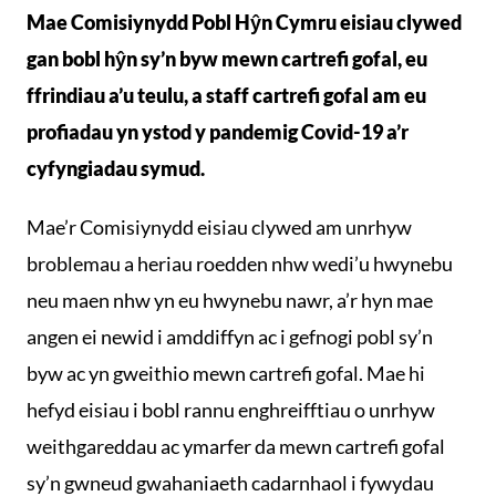
Mae Comisiynydd Pobl Hŷn Cymru eisiau clywed
gan bobl hŷn sy’n byw mewn cartrefi gofal, eu
ffrindiau a’u teulu, a staff cartrefi gofal am eu
profiadau yn ystod y pandemig Covid-19 a’r
cyfyngiadau symud.
Mae’r Comisiynydd eisiau clywed am unrhyw
broblemau a heriau roedden nhw wedi’u hwynebu
neu maen nhw yn eu hwynebu nawr, a’r hyn mae
angen ei newid i amddiffyn ac i gefnogi pobl sy’n
byw ac yn gweithio mewn cartrefi gofal. Mae hi
hefyd eisiau i bobl rannu enghreifftiau o unrhyw
weithgareddau ac ymarfer da mewn cartrefi gofal
sy’n gwneud gwahaniaeth cadarnhaol i fywydau