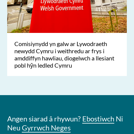
Comisiynydd yn galw ar Lywodraeth
newydd Cymru i weithredu ar frys i
amddiffyn hawliau, diogelwch a llesiant
pobl hŷn ledled Cymru
Angen siarad â rhywun?
Ebostiwch
Ni
Neu
Gyrrwch Neges