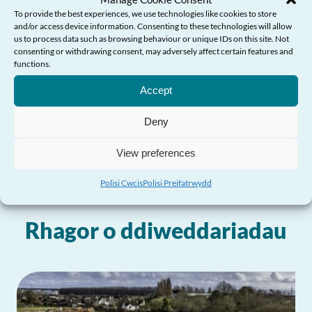
gofal wrth galon trafodaethau, dadleuon a
To provide the best experiences, we use technologies like cookies to store
phenderfyniadau ynghylch dyfodol gofal
and/or access device information. Consenting to these technologies will allow
us to process data such as browsing behaviour or unique IDs on this site. Not
cymdeithasol yng Nghymru.”
consenting or withdrawing consent, may adversely affect certain features and
Angen Help?
functions.
Rhannwch eich profiadau
Accept
Deny
View preferences
Polisi Cwcis
Polisi Preifatrwydd
Rhagor o ddiweddariadau