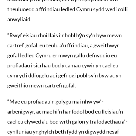
theuluoedd a ffrindiau ledled Cymru sydd wedi colli
anwyliaid.
“Rwyf eisiau rhoi llais i’r bobl hŷn sy’n byw mewn
cartrefi gofal, eu teulu a’u ffrindiau, a gweithwyr
gofal ledled Cymru er mwyn gallu defnyddio eu
profiadau i sicrhau bod y camau cywir yn cael eu
cymryd i ddiogelu ac i gefnogi pobl sy’n byw ac yn
gweithio mewn cartrefi gofal.
“Mae eu profiadau’n golygu mai nhw yw’r
arbenigwyr, ac mae hi’n hanfodol bod eu lleisiau’n
cael eu clywed a’u bod wrth galon y trafodaethau a’r
cynlluniau ynghylch beth fydd yn digwydd nesaf