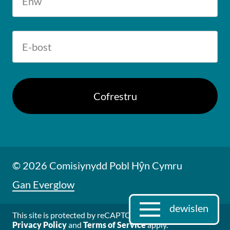
© 2026 Comisiynydd Pobl Hŷn Cymru
Gan Everglow
dewislen
This site is protected by reCAPTCHA and the Google
Privacy Policy
and
Terms of Service
apply.