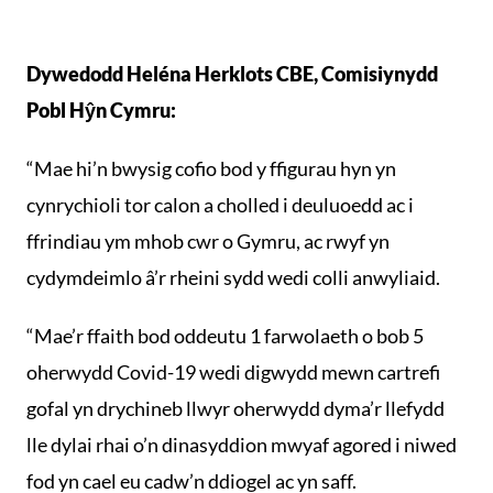
Dywedodd Heléna Herklots CBE, Comisiynydd
Pobl Hŷn Cymru:
“Mae hi’n bwysig cofio bod y ffigurau hyn yn
cynrychioli tor calon a cholled i deuluoedd ac i
ffrindiau ym mhob cwr o Gymru, ac rwyf yn
cydymdeimlo â’r rheini sydd wedi colli anwyliaid.
“Mae’r ffaith bod oddeutu 1 farwolaeth o bob 5
oherwydd Covid-19 wedi digwydd mewn cartrefi
gofal yn drychineb llwyr oherwydd dyma’r llefydd
lle dylai rhai o’n dinasyddion mwyaf agored i niwed
fod yn cael eu cadw’n ddiogel ac yn saff.