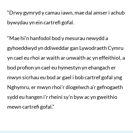
“Drwy gymryd y camau iawn, mae dal amser i achub
bywydau yn ein cartrefi gofal.
“Mae hi’n hanfodol bod y mesurau newydd a
gyhoeddwyd yn ddiweddar gan Lywodraeth Cymru
yn cael eu rhoi ar waith ar unwaith ac yn effeithiol, a
bod profion yn cael eu hymestyn yn ehangach er
mwyn sicrhau eu bod ar gael i bob cartref gofal yng
Nghymru, er mwyn rhoi’r diogelwch a’r gefnogaeth
sydd eu hangen i’r rheini sy’n byw ac yn gweithio
mewn cartrefi gofal.”