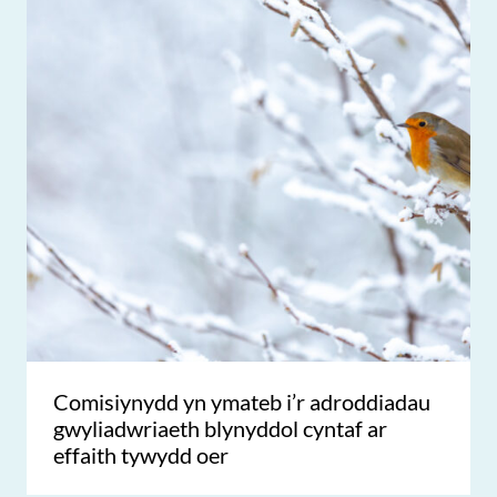
Comisiynydd yn ymateb i’r adroddiadau
gwyliadwriaeth blynyddol cyntaf ar
effaith tywydd oer