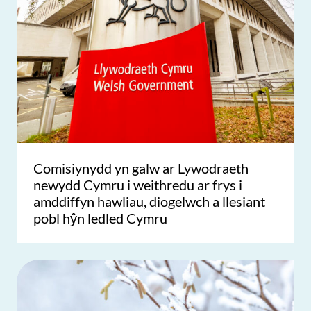
Comisiynydd yn galw ar Lywodraeth
newydd Cymru i weithredu ar frys i
amddiffyn hawliau, diogelwch a llesiant
pobl hŷn ledled Cymru