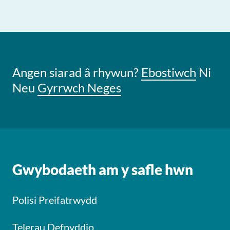
Angen siarad â rhywun?
Ebostiwch
Ni
Neu
Gyrrwch Neges
Gwybodaeth am y safle hwn
Polisi Preifatrwydd
Telerau Defnyddio