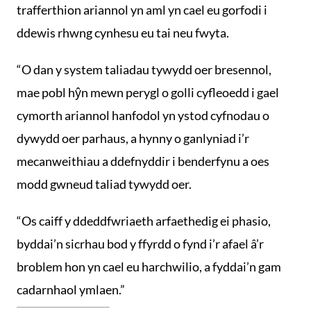
trafferthion ariannol yn aml yn cael eu gorfodi i
ddewis rhwng cynhesu eu tai neu fwyta.
“O dan y system taliadau tywydd oer bresennol,
mae pobl hŷn mewn perygl o golli cyfleoedd i gael
cymorth ariannol hanfodol yn ystod cyfnodau o
dywydd oer parhaus, a hynny o ganlyniad i’r
mecanweithiau a ddefnyddir i benderfynu a oes
modd gwneud taliad tywydd oer.
“Os caiff y ddeddfwriaeth arfaethedig ei phasio,
byddai’n sicrhau bod y ffyrdd o fynd i’r afael â’r
broblem hon yn cael eu harchwilio, a fyddai’n gam
cadarnhaol ymlaen.”