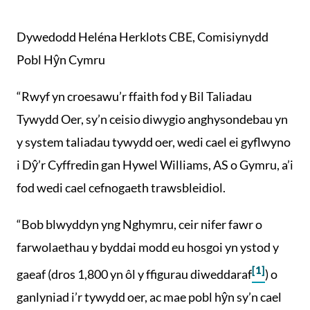
Dywedodd Heléna Herklots CBE, Comisiynydd
Pobl Hŷn Cymru
“Rwyf yn croesawu’r ffaith fod y Bil Taliadau
Tywydd Oer, sy’n ceisio diwygio anghysondebau yn
y system taliadau tywydd oer, wedi cael ei gyflwyno
i Dŷ’r Cyffredin gan Hywel Williams, AS o Gymru, a’i
fod wedi cael cefnogaeth trawsbleidiol.
“Bob blwyddyn yng Nghymru, ceir nifer fawr o
farwolaethau y byddai modd eu hosgoi yn ystod y
[1]
gaeaf (dros 1,800 yn ôl y ffigurau diweddaraf
) o
ganlyniad i’r tywydd oer, ac mae pobl hŷn sy’n cael