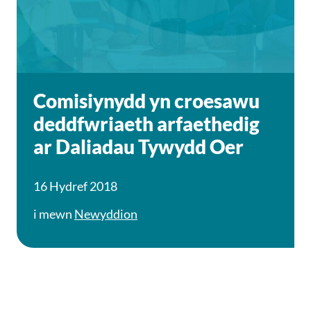
Comisiynydd yn croesawu
deddfwriaeth arfaethedig
ar Daliadau Tywydd Oer
16 Hydref 2018
i mewn
Newyddion