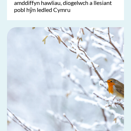
amddiffyn hawliau, diogelwch a llesiant
pobl hŷn ledled Cymru