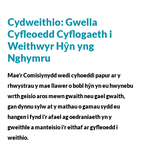
Cydweithio: Gwella
Cyfleoedd Cyflogaeth i
Weithwyr Hŷn yng
Nghymru
Mae’r Comisiynydd wedi cyhoeddi papur ar y
rhwystrau y mae llawer o bobl hŷn yn eu hwynebu
wrth geisio aros mewn gwaith neu gael gwaith,
gan dynnu sylw at y mathau o gamau sydd eu
hangen i fynd i’r afael ag oedraniaeth yn y
gweithle a manteisio i’r eithaf ar gyfleoedd i
weithio.