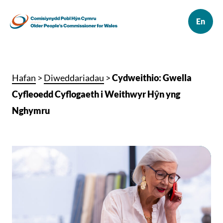
Hafan
>
Diweddariadau
>
Cydweithio: Gwella
Cyfleoedd Cyflogaeth i Weithwyr Hŷn yng
Nghymru