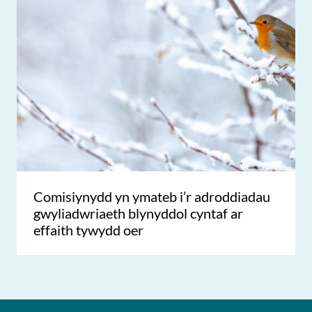
Comisiynydd yn ymateb i’r adroddiadau
gwyliadwriaeth blynyddol cyntaf ar
effaith tywydd oer