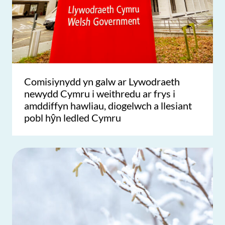
Comisiynydd yn galw ar Lywodraeth
newydd Cymru i weithredu ar frys i
amddiffyn hawliau, diogelwch a llesiant
pobl hŷn ledled Cymru