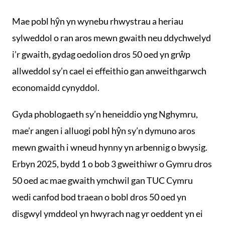
Mae pobl hŷn yn wynebu rhwystrau a heriau
sylweddol o ran aros mewn gwaith neu ddychwelyd
i’r gwaith, gydag oedolion dros 50 oed yn grŵp
allweddol sy’n cael ei effeithio gan anweithgarwch
economaidd cynyddol.
Gyda phoblogaeth sy’n heneiddio yng Nghymru,
mae’r angen i alluogi pobl hŷn sy’n dymuno aros
mewn gwaith i wneud hynny yn arbennig o bwysig.
Erbyn 2025, bydd 1 o bob 3 gweithiwr o Gymru dros
50 oed ac mae gwaith ymchwil gan TUC Cymru
wedi canfod bod traean o bobl dros 50 oed yn
disgwyl ymddeol yn hwyrach nag yr oeddent yn ei