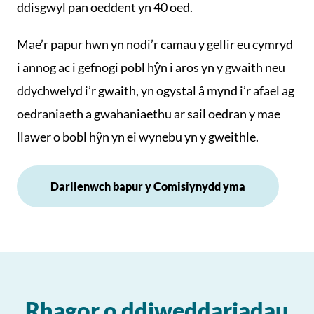
ddisgwyl pan oeddent yn 40 oed.
Mae’r papur hwn yn nodi’r camau y gellir eu cymryd
i annog ac i gefnogi pobl hŷn i aros yn y gwaith neu
ddychwelyd i’r gwaith, yn ogystal â mynd i’r afael ag
oedraniaeth a gwahaniaethu ar sail oedran y mae
llawer o bobl hŷn yn ei wynebu yn y gweithle.
Darllenwch bapur y Comisiynydd yma
Rhagor o ddiweddariadau