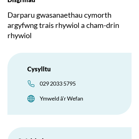
Darparu gwasanaethau cymorth
argyfwng trais rhywiol a cham-drin
rhywiol
Cysylltu
029 2033 5795
Ymweld â’r Wefan