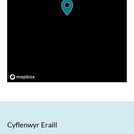
Cyflenwyr Eraill