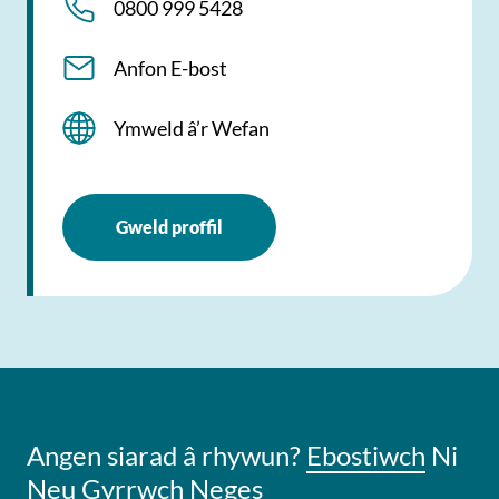
0800 999 5428
Anfon E-bost
Ymweld â’r Wefan
Gweld proffil
Angen siarad â rhywun?
Ebostiwch
Ni
Neu
Gyrrwch Neges