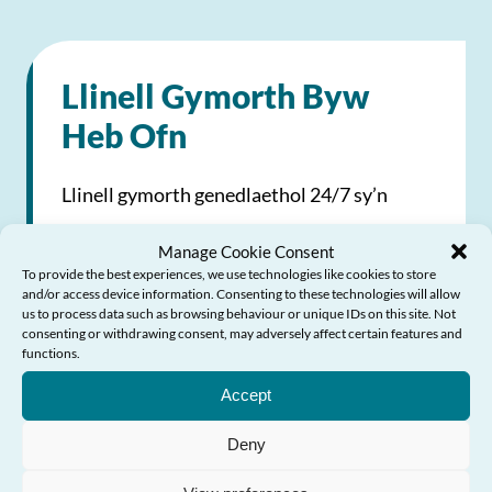
Llinell Gymorth Byw
Heb Ofn
Llinell gymorth genedlaethol 24/7 sy’n
darparu help a chyngor am drais yn erbyn
Manage Cookie Consent
menywod, cam-drin domestig a thrais
To provide the best experiences, we use technologies like cookies to store
and/or access device information. Consenting to these technologies will allow
rhywiol
us to process data such as browsing behaviour or unique IDs on this site. Not
consenting or withdrawing consent, may adversely affect certain features and
Angen Help?
functions.
0808 80 10 800
Accept
0808 80 10 800
Deny
Anfon E-bost