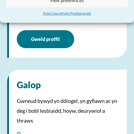
View preferences
Ymweld â’r Wefan
Polisi Cwcis
Polisi Preifatrwydd
Gweld proffil
Galop
Gwneud bywyd yn ddiogel, yn gyfiawn ac yn
deg i bobl lesbiaidd, hoyw, deurywiol a
thraws