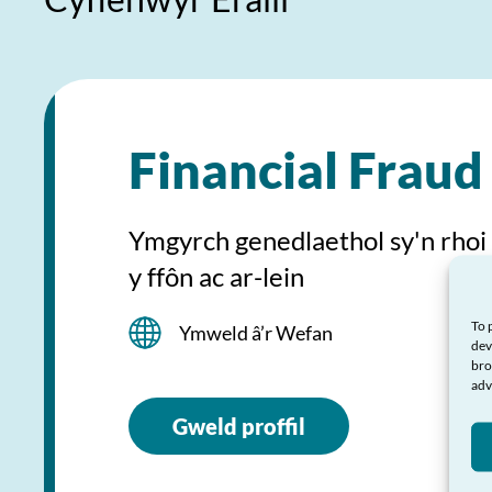
Financial Fraud
Ymgyrch genedlaethol sy'n rhoi c
y ffôn ac ar-lein
To 
Ymweld â’r Wefan
dev
bro
adv
Gweld proffil