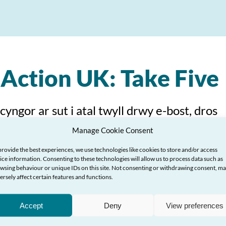
 Action UK: Take Five
yngor ar sut i atal twyll drwy e-bost, dros
Manage Cookie Consent
provide the best experiences, we use technologies like cookies to store and/or access
ice information. Consenting to these technologies will allow us to process data such as
wsing behaviour or unique IDs on this site. Not consenting or withdrawing consent, m
ersely affect certain features and functions.
Accept
Deny
View preferences