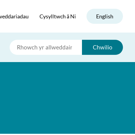
weddariadau
Cysylltwch â Ni
English
Chwilio