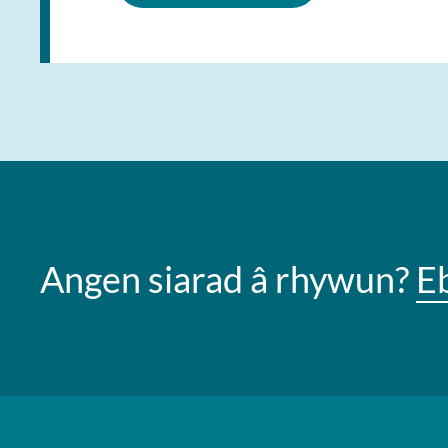
Angen siarad â rhywun?
E