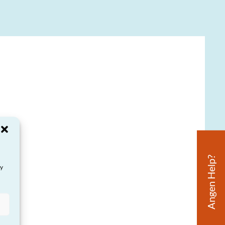
Angen Help?
ay