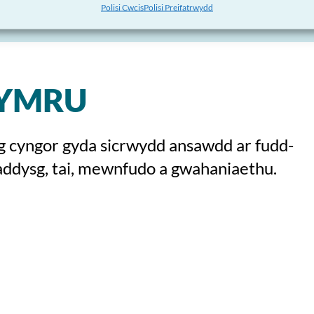
Polisi Cwcis
Polisi Preifatrwydd
CYMRU
g cyngor gyda sicrwydd ansawdd ar fudd-
, addysg, tai, mewnfudo a gwahaniaethu.