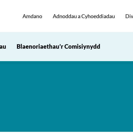
Amdano
Adnoddau a Cyhoeddiadau
Di
iau
Blaenoriaethau’r Comisiynydd