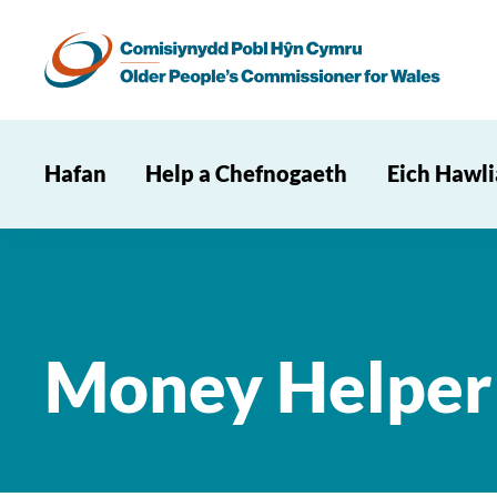
Hafan
Help a Chefnogaeth
Eich Hawl
Money Helper