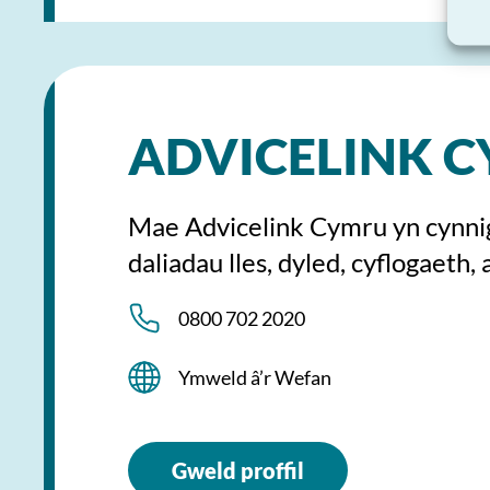
ADVICELINK 
Mae Advicelink Cymru yn cynni
daliadau lles, dyled, cyflogaeth
0800 702 2020
Ymweld â’r Wefan
Gweld proffil