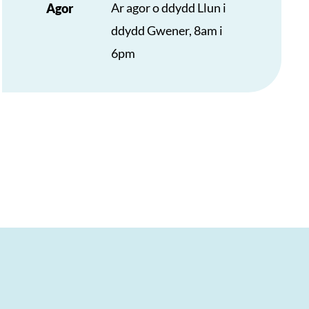
Ar agor o ddydd Llun i
Agor
ddydd Gwener, 8am i
6pm