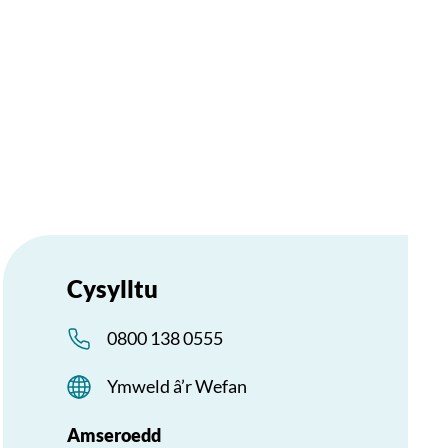
Cysylltu
0800 138 0555
Ymweld â’r Wefan
Amseroedd