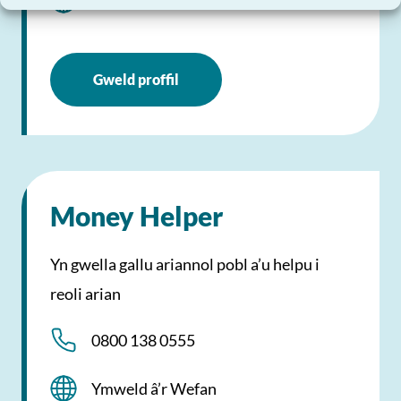
Ymweld â’r Wefan
Gweld proffil
Money Helper
Yn gwella gallu ariannol pobl a’u helpu i
reoli arian
0800 138 0555
Ymweld â’r Wefan