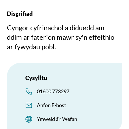
Disgrifiad
Cyngor cyfrinachol a diduedd am
ddim ar faterion mawr sy'n effeithio
ar fywydau pobl.
Cysylltu
01600 773297
Anfon E-bost
Ymweld â’r Wefan