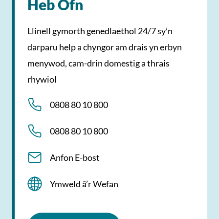
Heb Ofn
Llinell gymorth genedlaethol 24/7 sy’n
darparu help a chyngor am drais yn erbyn
menywod, cam-drin domestig a thrais
rhywiol
0808 80 10 800
0808 80 10 800
Anfon E-bost
Ymweld â’r Wefan