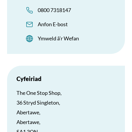
0800 7318147
Anfon E-bost
Ymweld â’r Wefan
Cyfeiriad
The One Stop Shop,
36 Stryd Singleton,
Abertawe,
Abertawe,
SA1 3QN