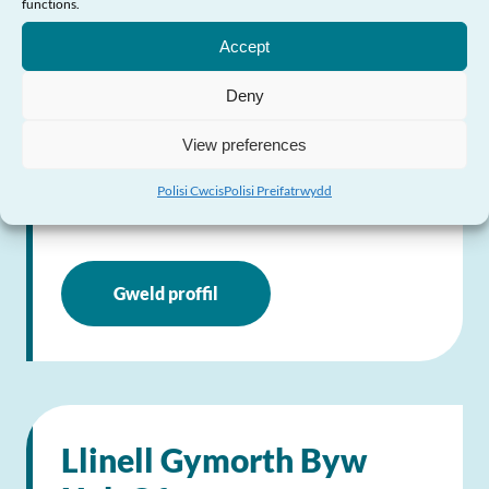
Angen Help?
functions.
thraws
Accept
0800 999 5428
Deny
Anfon E-bost
View preferences
Polisi Cwcis
Polisi Preifatrwydd
Ymweld â’r Wefan
Gweld proffil
Llinell Gymorth Byw