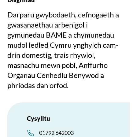
Darparu gwybodaeth, cefnogaeth a
gwasanaethau arbenigol i
gymunedau BAME a chymunedau
mudol ledled Cymru ynghylch cam-
drin domestig, trais rhywiol,
masnachu mewn pobl, Anffurfio
Organau Cenhedlu Benywod a
phriodas dan orfod.
Cysylltu
01792 642003