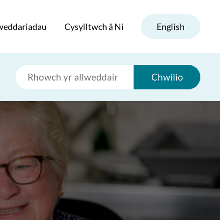
weddariadau
Cysylltwch â Ni
English
Chwilio