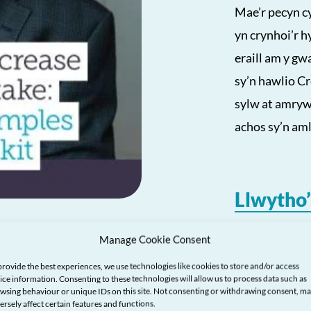
Mae’r pecyn 
yn crynhoi’r 
eraill am y gw
sy’n hawlio C
sylw at amryw
achos sy’n am
Llwytho’
Manage Cookie Consent
provide the best experiences, we use technologies like cookies to store and/or access
ice information. Consenting to these technologies will allow us to process data such as
wsing behaviour or unique IDs on this site. Not consenting or withdrawing consent, m
ersely affect certain features and functions.