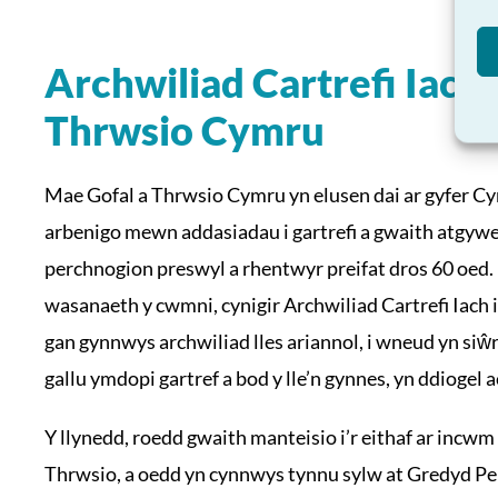
Archwiliad Cartrefi Iach 
Thrwsio Cymru
Mae Gofal a Thrwsio Cymru yn elusen dai ar gyfer Cy
arbenigo mewn addasiadau i gartrefi a gwaith atgywei
perchnogion preswyl a rhentwyr preifat dros 60 oed. 
wasanaeth y cwmni, cynigir Archwiliad Cartrefi Iach i
gan gynnwys archwiliad lles ariannol, i wneud yn siŵ
gallu ymdopi gartref a bod y lle’n gynnes, yn ddiogel 
Y llynedd, roedd gwaith manteisio i’r eithaf ar incwm
Thrwsio, a oedd yn cynnwys tynnu sylw at Gredyd Pe