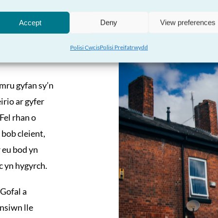
Accept
Deny
View preferences
Gofal a
Polisi Cwcis
Polisi Preifatrwydd
mru gyfan sy’n
rio ar gyfer
Fel rhan o
 bob cleient,
r eu bod yn
ac yn hygyrch.
 Gofal a
nsiwn lle