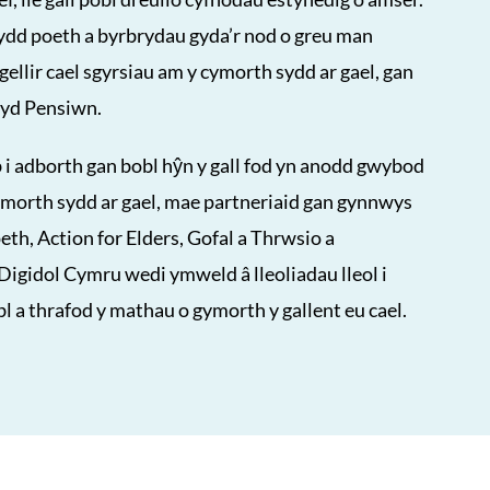
ydd poeth a byrbrydau gyda’r nod o greu man
 gellir cael sgyrsiau am y cymorth sydd ar gael, gan
yd Pensiwn.
 adborth gan bobl hŷn y gall fod yn anodd gwybod
ymorth sydd ar gael, mae partneriaid gan gynnwys
th, Action for Elders, Gofal a Thrwsio a
gidol Cymru wedi ymweld â lleoliadau lleol i
l a thrafod y mathau o gymorth y gallent eu cael.