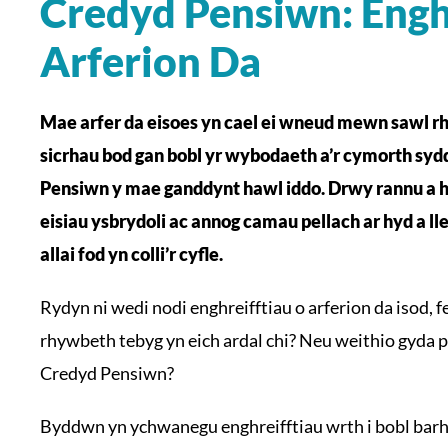
Credyd Pensiwn: Enghr
Arferion Da
Mae arfer da eisoes yn cael ei wneud mewn sawl r
sicrhau bod gan bobl yr wybodaeth a’r cymorth sydd
Pensiwn y mae ganddynt hawl iddo. Drwy rannu a 
eisiau ysbrydoli ac annog camau pellach ar hyd a ll
allai fod yn colli’r cyfle.
Rydyn ni wedi nodi enghreifftiau o arferion da isod, 
rhywbeth tebyg yn eich ardal chi? Neu weithio gyda ph
Credyd Pensiwn?
Byddwn yn ychwanegu enghreifftiau wrth i bobl barh