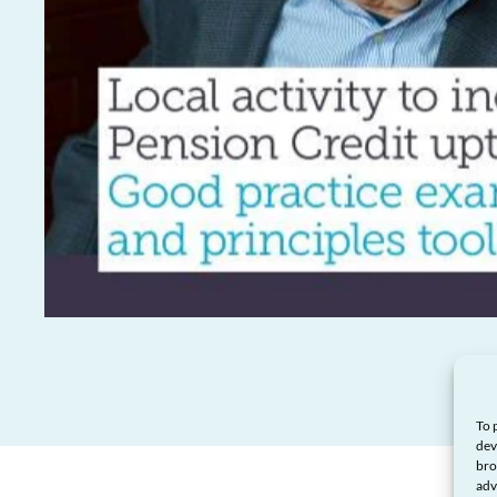
To 
dev
bro
adv