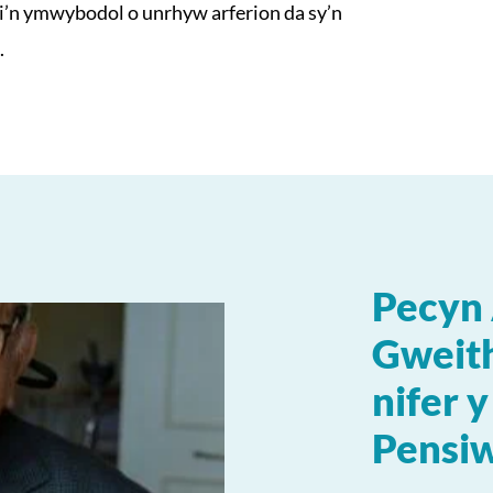
chi’n ymwybodol o unrhyw arferion da sy’n
.
Pecyn 
Gweith
nifer 
Pensi