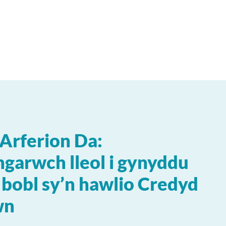
Arferion Da:
garwch lleol i gynyddu
y bobl sy’n hawlio Credyd
wn