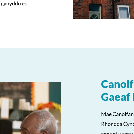
i gynyddu eu
Canolf
Gaeaf
Mae Canolfann
Rhondda Cynon
agos at y cartr