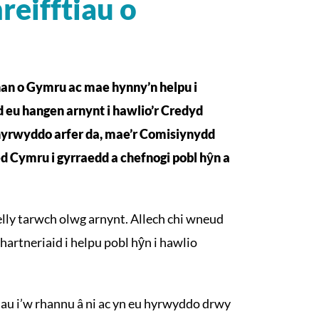
eifftiau o
han o Gymru ac mae hynny’n helpu i
 eu hangen arnynt i hawlio’r Credyd
hyrwyddo arfer da, mae’r Comisiynydd
ed Cymru i gyrraedd a chefnogi pobl hŷn a
felly tarwch olwg arnynt. Allech chi wneud
artneriaid i helpu pobl hŷn i hawlio
au i’w rhannu â ni ac yn eu hyrwyddo drwy