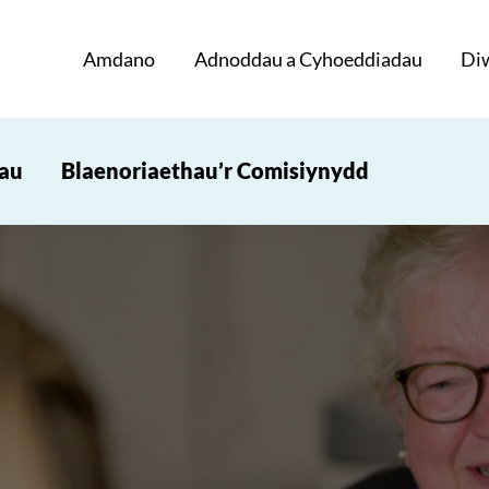
Amdano
Adnoddau a Cyhoeddiadau
Di
iau
Blaenoriaethau’r Comisiynydd