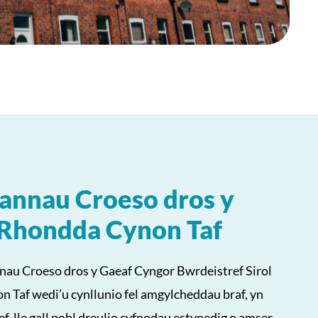
annau Croeso dros y
 Rhondda Cynon Taf
au Croeso dros y Gaeaf Cyngor Bwrdeistref Sirol
 Taf wedi’u cynllunio fel amgylcheddau braf, yn
ef, lle gall pobl dreulio cyfnodau estynedig o amser.