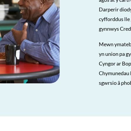
Darperir diod
cyfforddus lle
gynnwys Cred
Mewn ymateb i
yn union pa g
Cyngor ar Bope
Chymunedau Di
sgwrsio â phob