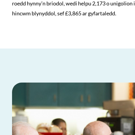
roedd hynny’n briodol, wedi helpu 2,173 o unigolion 
hincwm blynyddol, sef £3,865 ar gyfartaledd.