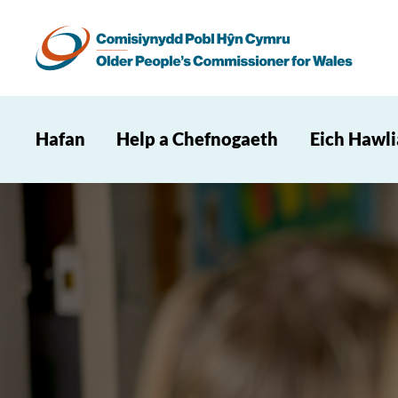
Hafan
Help a Chefnogaeth
Eich Hawl