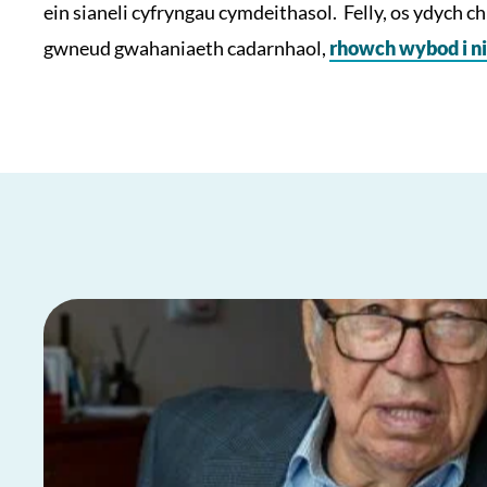
ein sianeli cyfryngau cymdeithasol. Felly, os ydych 
gwneud gwahaniaeth cadarnhaol,
rhowch wybod i ni