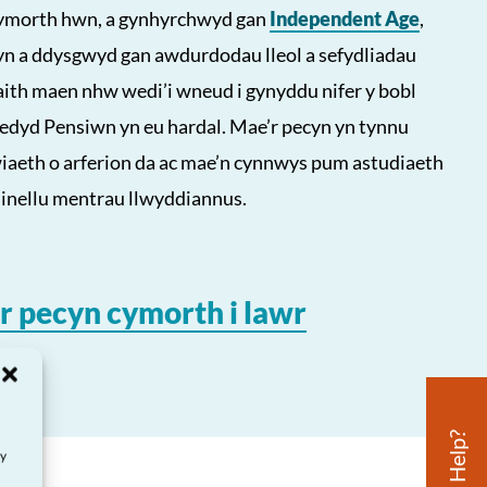
cymorth hwn, a gynhyrchwyd gan
Independent Age
,
hyn a ddysgwyd gan awdurdodau lleol a sefydliadau
aith maen nhw wedi’i wneud i gynyddu nifer y bobl
redyd Pensiwn yn eu hardal. Mae’r pecyn yn tynnu
iaeth o arferion da ac mae’n cynnwys pum astudiaeth
linellu mentrau llwyddiannus.
r pecyn cymorth i lawr
ay