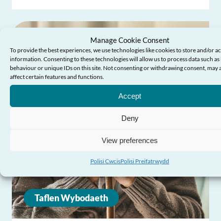
Manage Cookie Consent
To provide the best experiences, we use technologies like cookies to store and/or a
information. Consenting to these technologies will allow us to process data such a
behaviour or unique IDs on this site. Not consenting or withdrawing consent, may 
affect certain features and functions.
Accept
Deny
View preferences
Polisi Cwcis
Polisi Preifatrwydd
Taflen Wybodaeth