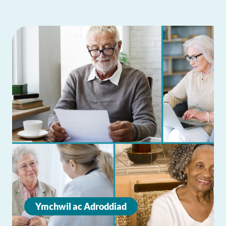
Ymchwil ac Adroddiad