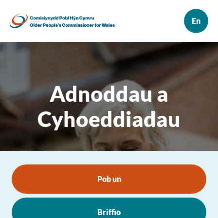
Adnoddau a
Cyhoeddiadau
Pob un
Briffio