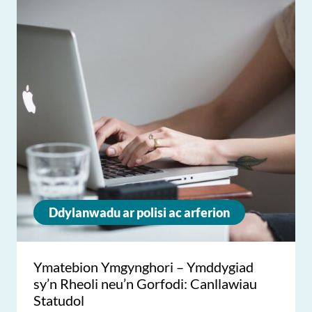
Ddylanwadu ar polisi ac arferion
Ymatebion Ymgynghori – Ymddygiad
sy’n Rheoli neu’n Gorfodi: Canllawiau
Statudol