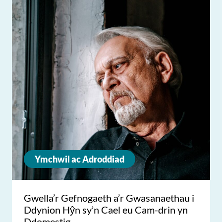
Ymchwil ac Adroddiad
Gwella’r Gefnogaeth a’r Gwasanaethau i
Ddynion Hŷn sy’n Cael eu Cam-drin yn
Ddomestig