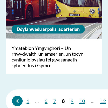
Ddylanwadu ar polisi ac arferion
Ymatebion Ymgynghori – Un
rhwydwaith, un amserlen, un tocyn:
cynllunio bysiau fel gwasanaeth
cyhoeddus i Gymru
1
…
6
7
8
9
10
…
12