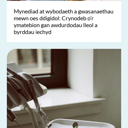
Mynediad at wybodaeth a gwasanaethau
mewn oes ddigidol: Crynodeb o’r
ymatebion gan awdurdodau lleol a
byrddau iechyd