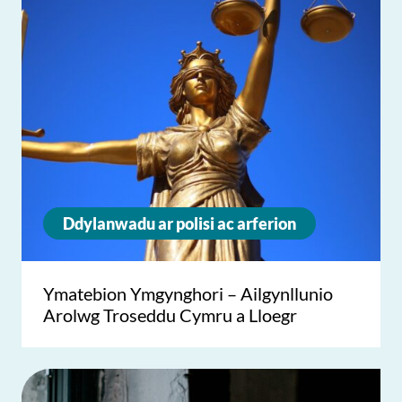
Ddylanwadu ar polisi ac arferion
Ymatebion Ymgynghori – Ailgynllunio
Arolwg Troseddu Cymru a Lloegr