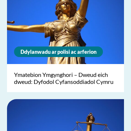
Ddylanwadu ar polisi ac arferion
Ymatebion Ymgynghori – Dweud eich
dweud: Dyfodol Cyfansoddiadol Cymru