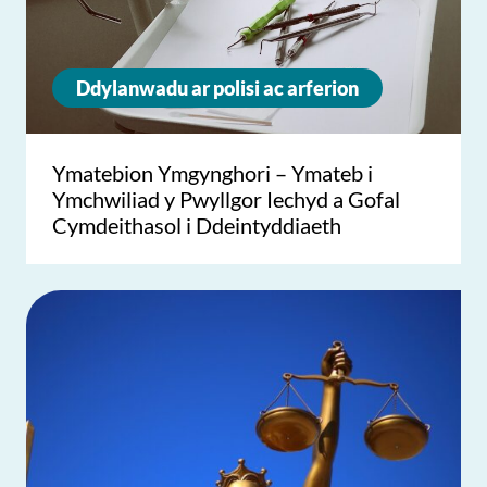
Ddylanwadu ar polisi ac arferion
Ymatebion Ymgynghori – Ymateb i
Ymchwiliad y Pwyllgor Iechyd a Gofal
Cymdeithasol i Ddeintyddiaeth