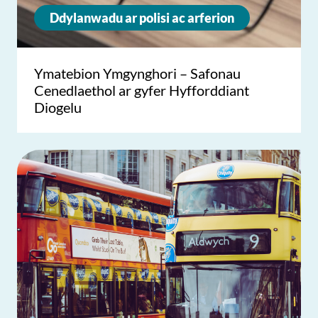
Ddylanwadu ar polisi ac arferion
Ymatebion Ymgynghori – Safonau
Cenedlaethol ar gyfer Hyfforddiant
Diogelu