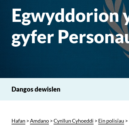
Egwyddorion y
gyfer Persona
Dangos dewislen
Hafan
>
Amdano
>
Cynllun Cyhoeddi
>
Ein polisïau
>