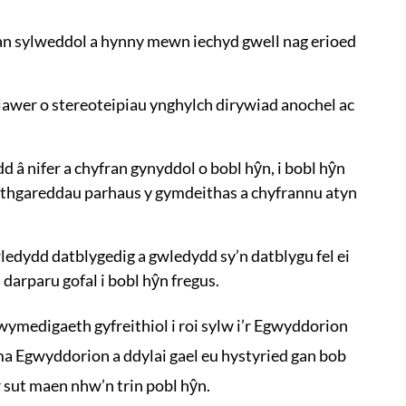
an sylweddol a hynny mewn iechyd gwell nag erioed
awer o stereoteipiau ynghylch dirywiad anochel ac
 â nifer a chyfran gynyddol o bobl hŷn, i bobl hŷn
ithgareddau parhaus y gymdeithas a chyfrannu atyn
edydd datblygedig a gwledydd sy’n datblygu fel ei
 darparu gofal i bobl hŷn fregus.
medigaeth gyfreithiol i roi sylw i’r Egwyddorion
a Egwyddorion a ddylai gael eu hystyried gan bob
r sut maen nhw’n trin pobl hŷn.