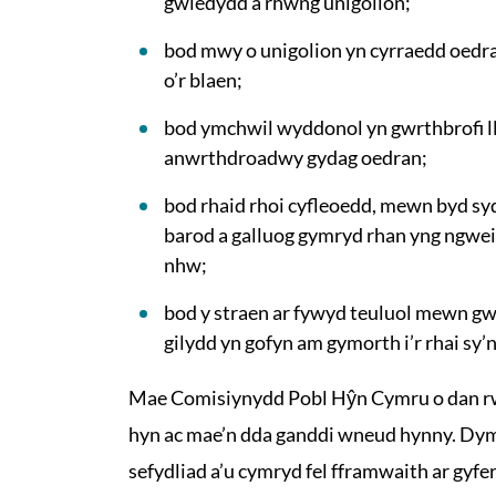
gwledydd a rhwng unigolion;
bod mwy o unigolion yn cyrraedd oedr
o’r blaen;
bod ymchwil wyddonol yn gwrthbrofi ll
anwrthdroadwy gydag oedran;
bod rhaid rhoi cyfleoedd, mewn byd sydd
barod a galluog gymryd rhan yng ngwe
nhw;
bod y straen ar fywyd teuluol mewn gwl
gilydd yn gofyn am gymorth i’r rhai sy’n
Mae Comisiynydd Pobl Hŷn Cymru o dan rwy
hyn ac mae’n dda ganddi wneud hynny. Dym
sefydliad a’u cymryd fel fframwaith ar gyfe