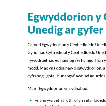
Egwyddorion y
Unedig ar gyfe
Cafodd Egwyddorion y Cenhedloedd Unedig
Gynulliad Cyffredinol y Cenhedloedd Unedi
llywodraethau eu hannog i’w hymgorffori y
modd. Mae yna ddeunaw o egwyddorion, a a
cyfranogi, gofal, hunangyflawniad ac urdda
Mae’r Egwyddorion yn cydnabod:
yr amrywiaeth aruthrol yn sefyllfaoed