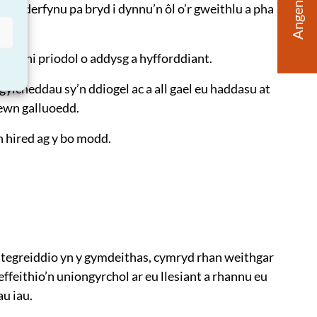
Angen Help?
 benderfynu pa bryd i dynnu’n ôl o’r gweithlu a pha
glenni priodol o addysg a hyfforddiant.
lcheddau sy’n ddiogel ac a all gael eu haddasu at
ewn galluoedd.
n hired ag y bo modd.
integreiddio yn y gymdeithas, cymryd rhan weithgar
effeithio’n uniongyrchol ar eu llesiant a rhannu eu
u iau.