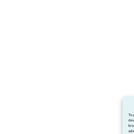
To 
dev
bro
adv