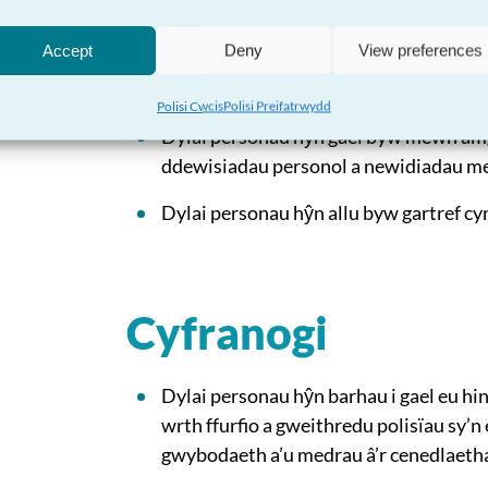
Dylai personau hŷn gael cyfranogi wrth
mor gyflym.
Accept
Deny
View preferences
Dylai personau hŷn gael mynediad at ra
Polisi Cwcis
Polisi Preifatrwydd
Dylai personau hŷn gael byw mewn amgy
ddewisiadau personol a newidiadau m
Dylai personau hŷn allu byw gartref cy
Cyfranogi
Dylai personau hŷn barhau i gael eu h
wrth ffurfio a gweithredu polisïau sy’n 
gwybodaeth a’u medrau â’r cenedlaetha