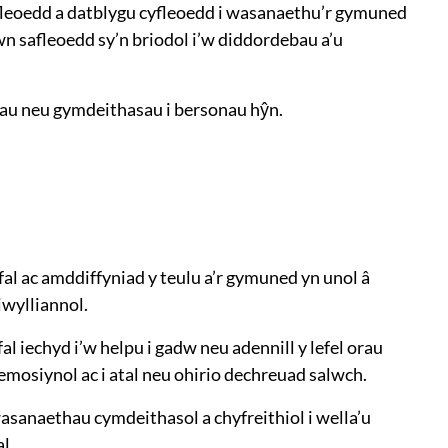
fleoedd a datblygu cyfleoedd i wasanaethu’r gymuned
n safleoedd sy’n briodol i’w diddordebau a’u
dau neu gymdeithasau i bersonau hŷn.
fal ac amddiffyniad y teulu a’r gymuned yn unol â
wylliannol.
l iechyd i’w helpu i gadw neu adennill y lefel orau
 emosiynol ac i atal neu ohirio dechreuad salwch.
sanaethau cymdeithasol a chyfreithiol i wella’u
l.