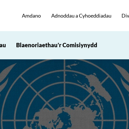
Amdano
Adnoddau a Cyhoeddiadau
Di
iau
Blaenoriaethau’r Comisiynydd