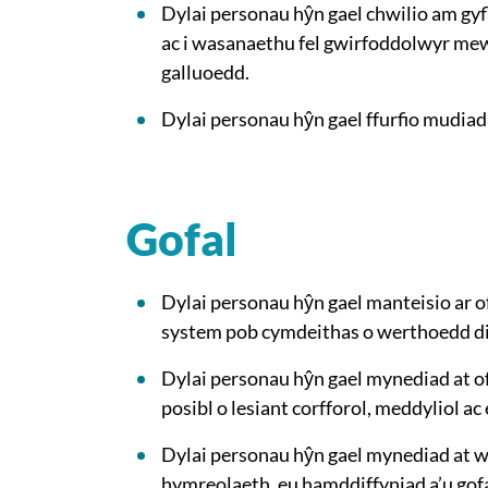
Dylai personau hŷn gael chwilio am gy
ac i wasanaethu fel gwirfoddolwyr mew
galluoedd.
Dylai personau hŷn gael ffurfio mudia
Gofal
Dylai personau hŷn gael manteisio ar o
system pob cymdeithas o werthoedd di
Dylai personau hŷn gael mynediad at ofa
posibl o lesiant corfforol, meddyliol ac
Dylai personau hŷn gael mynediad at wa
hymreolaeth, eu hamddiffyniad a’u gofa