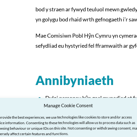
bod y straen ar fywyd teuluol mewn gwledyd
yn golygu bod rhaid wrth gefnogaeth i’r saw
Mae Comisiwn Pobl Hŷn Cymru yn cymeradw
sefydliad eu hystyried fel fframwaith ar gyf
Annibyniaeth
Dylai personau hŷn gael mynediad at fwy
Manage Cookie Consent
drwy ddarpariaeth ar gyfer incwm, cym
provide the best experiences, we use technologies like cookies to store and/or access
Dylai personau hŷn gael y cyfle i weith
ice information. Consenting to these technologies will allow us to process data such as
incwm.
wsing behaviour or unique IDs on this site. Not consenting or withdrawing consent, m
ersely affect certain features and functions.