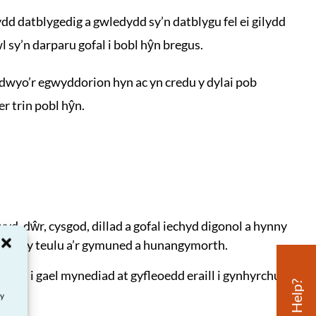
d datblygedig a gwledydd sy’n datblygu fel ei gilydd
l sy’n darparu gofal i bobl hŷn bregus.
yo’r egwyddorion hyn ac yn credu y dylai pob
er trin pobl hŷn.
d, dŵr, cysgod, dillad a gofal iechyd digonol a hynny
orth y teulu a’r gymuned a hunangymorth.
io neu i gael mynediad at gyfleoedd eraill i gynhyrchu
ay