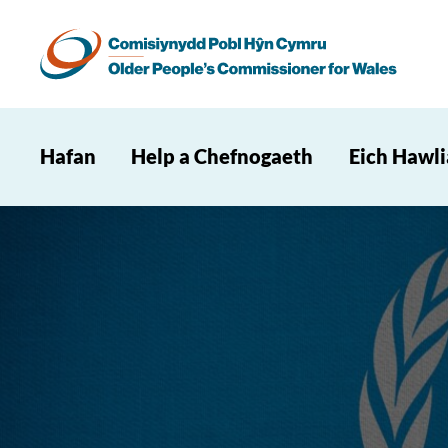
Hafan
Help a Chefnogaeth
Eich Hawl