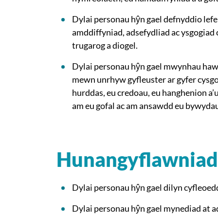
Dylai personau hŷn gael defnyddio lefel
amddiffyniad, adsefydliad ac ysgogia
trugarog a diogel.
Dylai personau hŷn gael mwynhau hawl
mewn unrhyw gyfleuster ar gyfer cysgod
hurddas, eu credoau, eu hanghenion a’
am eu gofal ac am ansawdd eu bywydau
Hunangyflawniad
Dylai personau hŷn gael dilyn cyfleoedd 
Dylai personau hŷn gael mynediad at a