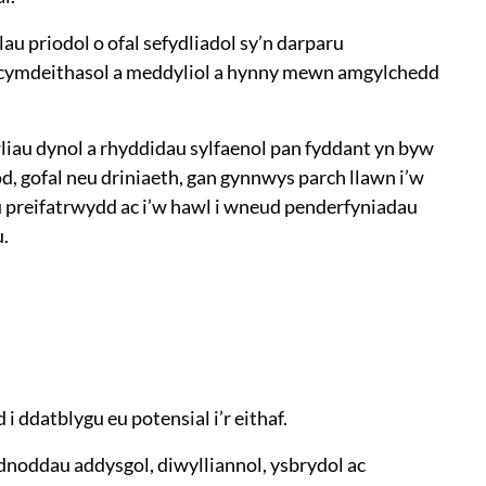
au priodol o ofal sefydliadol sy’n darparu
d cymdeithasol a meddyliol a hynny mewn amgylchedd
iau dynol a rhyddidau sylfaenol pan fyddant yn byw
, gofal neu driniaeth, gan gynnwys parch llawn i’w
u preifatrwydd ac i’w hawl i wneud penderfyniadau
.
i ddatblygu eu potensial i’r eithaf.
dnoddau addysgol, diwylliannol, ysbrydol ac