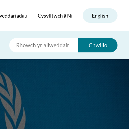
weddariadau
Cysylltwch â Ni
English
Chwilio