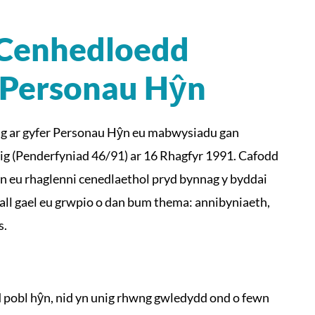
 Cenhedloedd
r Personau Hŷn
 ar gyfer Personau Hŷn eu mabwysiadu gan
g (Penderfyniad 46/91) ar 16 Rhagfyr 1991. Cafodd
n eu rhaglenni cenedlaethol pryd bynnag y byddai
ll gael eu grwpio o dan bum thema: annibyniaeth,
s.
d pobl hŷn, nid yn unig rhwng gwledydd ond o fewn