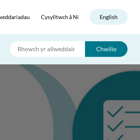
weddariadau
Cysylltwch â Ni
English
Chwilio