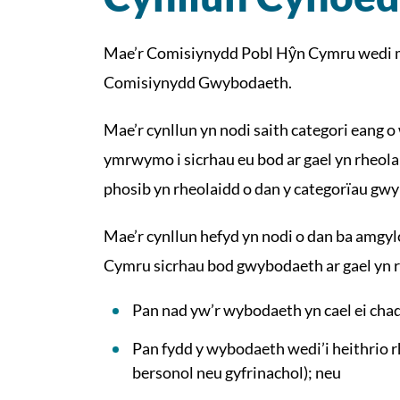
Mae’r Comisiynydd Pobl Hŷn Cymru wedi ma
Comisiynydd Gwybodaeth.
Mae’r cynllun yn nodi saith categori eang
ymrwymo i sicrhau eu bod ar gael yn rheo
phosib yn rheolaidd o dan y categorïau gw
Mae’r cynllun hefyd yn nodi o dan ba amgyl
Cymru sicrhau bod gwybodaeth ar gael yn r
Pan nad yw’r wybodaeth yn cael ei chadw
Pan fydd y wybodaeth wedi’i heithrio rh
bersonol neu gyfrinachol); neu