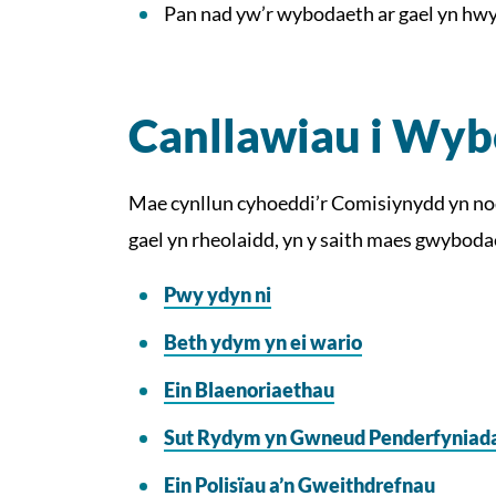
Pan nad yw’r wybodaeth ar gael yn hw
Canllawiau i Wy
Mae cynllun cyhoeddi’r Comisiynydd yn nod
gael yn rheolaidd, yn y saith maes gwyboda
Pwy ydyn ni
Beth ydym yn ei wario
Ein Blaenoriaethau
Sut Rydym yn Gwneud Penderfyniad
Ein Polisïau a’n Gweithdrefnau