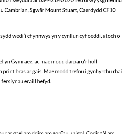
au Cambrian, Sgwâr Mount Stuart, Caerdydd CF10
ydd wedi’i chynnwys yn y cynllun cyhoeddi, atoch o
el yn Gymraeg, ac mae modd darparu’r holl
print bras ar gais. Mae modd trefnu i gynhyrchu rhai
fersiynau eraill hefyd.
pur ar gael am ddim am gopïau unigol. Codir tâl am