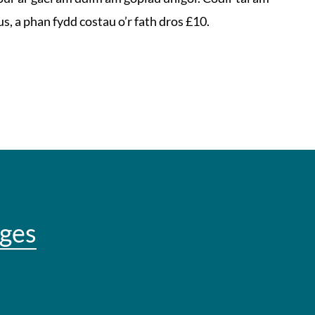
s, a phan fydd costau o’r fath dros £10.
ges