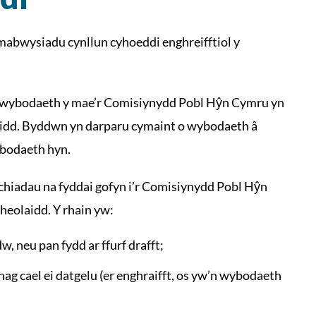
bwysiadu cynllun cyhoeddi enghreifftiol y
 o wybodaeth y mae’r Comisiynydd Pobl Hŷn Cymru yn
laidd. Byddwn yn darparu cymaint o wybodaeth â
ybodaeth hyn.
chiadau na fyddai gofyn i’r Comisiynydd Pobl Hŷn
heolaidd. Y rhain yw:
, neu pan fydd ar ffurf drafft;
ag cael ei datgelu (er enghraifft, os yw’n wybodaeth