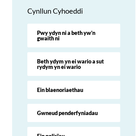
Cynllun Cyhoeddi
Pwy ydyn ni a beth yw’n
gwaith ni
Beth ydym yn ei wario a sut
rydym yn ei wario
Ein blaenoriaethau
Gwneud penderfyniadau
Ein polisïau