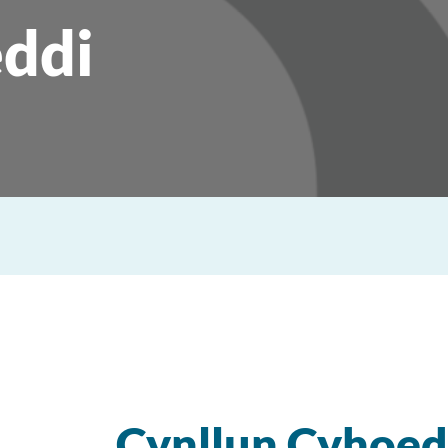
ddi
Cynllun Cyhoed