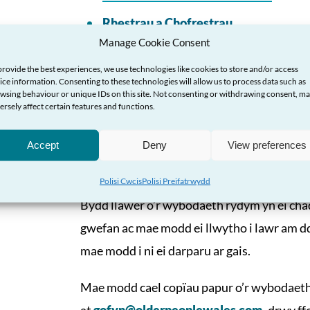
Rhestrau a Chofrestrau
Manage Cookie Consent
Y gwasanaethau rydym yn eu cynnig
provide the best experiences, we use technologies like cookies to store and/or access
ice information. Consenting to these technologies will allow us to process data such as
wsing behaviour or unique IDs on this site. Not consenting or withdrawing consent, m
ersely affect certain features and functions.
Sut gallwch chi ga
Accept
Deny
View preferences
wybodaeth
Polisi Cwcis
Polisi Preifatrwydd
Bydd llawer o’r wybodaeth rydym yn ei chadw
gwefan ac mae modd ei llwytho i lawr am dd
mae modd i ni ei darparu ar gais.
Mae modd cael copïau papur o’r wybodaeth
at
gofyn@olderpeoplewales.com
, drwy f