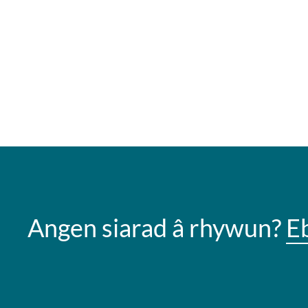
Angen siarad â rhywun?
E