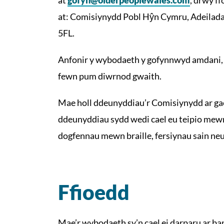
at: Comisiynydd Pobl Hŷn Cymru, Adeilad
5FL.
Anfonir y wybodaeth y gofynnwyd amdani, s
fewn pum diwrnod gwaith.
Mae holl ddeunyddiau’r Comisiynydd ar ga
ddeunyddiau sydd wedi cael eu teipio mewn 
dogfennau mewn braille, fersiynau sain neu 
Ffioedd
Mae’r wybodaeth sy’n cael ei darparu ar ba