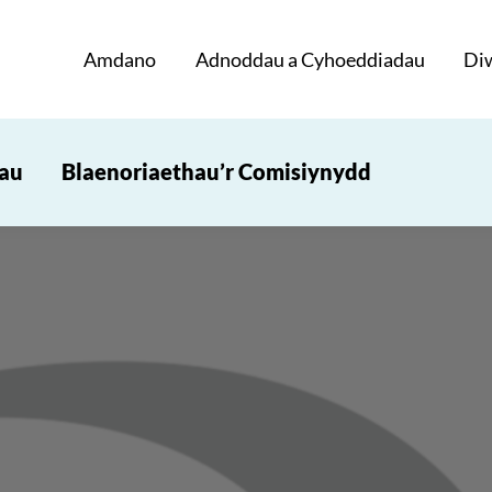
Amdano
Adnoddau a Cyhoeddiadau
Di
iau
Blaenoriaethau’r Comisiynydd