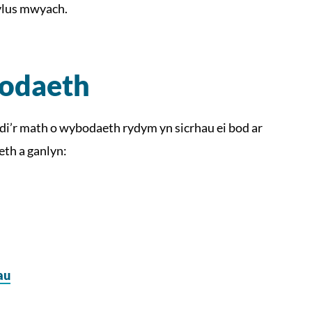
ylus mwyach.
bodaeth
i’r math o wybodaeth rydym yn sicrhau ei bod ar
eth a ganlyn:
au