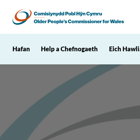
Hafan
Help a Chefnogaeth
Eich Hawl