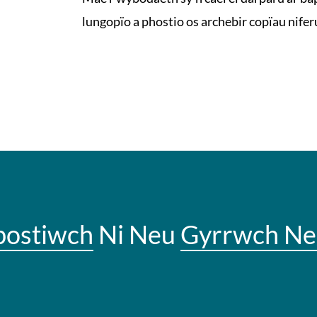
lungopïo a phostio os archebir copïau niferu
bostiwch
Ni Neu
Gyrrwch Ne