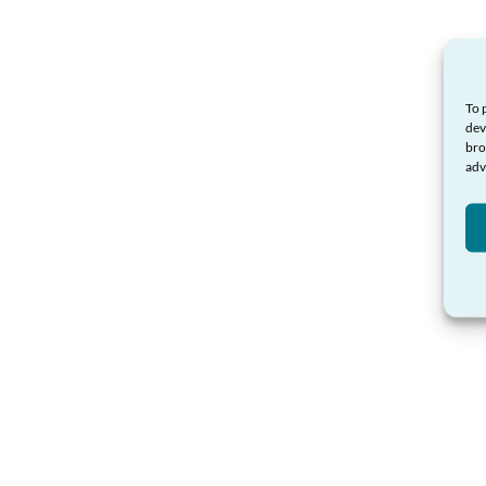
To 
dev
bro
adv