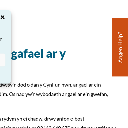
Angen Help?
ay
el gafael ar y
, sy’n dod o dan y Cynllun hwn, ar gael ar ein
im. Os nad yw’r wybodaeth ar gael ar ein gwefan,
 rydym yn ei chadw, drwy anfon e-bost
fonio’r swyddfa ar 03442 640 670 neu drwy ysgrifennu