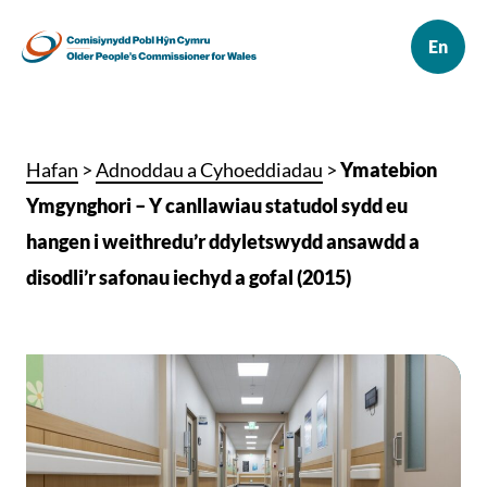
Hafan
>
Adnoddau a Cyhoeddiadau
>
Ymatebion
Ymgynghori – Y canllawiau statudol sydd eu
hangen i weithredu’r ddyletswydd ansawdd a
disodli’r safonau iechyd a gofal (2015)