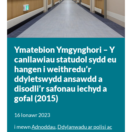
Ymatebion Ymgynghori – Y
canllawiau statudol sydd eu
hangen i weithredu’r
ddyletswydd ansawdd a
disodli’r safonau iechyd a
gofal (2015)
16 Ionawr 2023
i mewn
Adnoddau
,
Ddylanwadu ar polisi ac