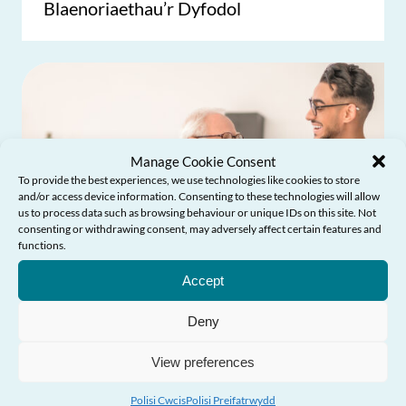
Blaenoriaethau’r Dyfodol
Manage Cookie Consent
To provide the best experiences, we use technologies like cookies to store
and/or access device information. Consenting to these technologies will allow
us to process data such as browsing behaviour or unique IDs on this site. Not
consenting or withdrawing consent, may adversely affect certain features and
Angen Help?
functions.
Accept
Deny
View preferences
Ddylanwadu ar polisi ac arferion
Polisi Cwcis
Polisi Preifatrwydd