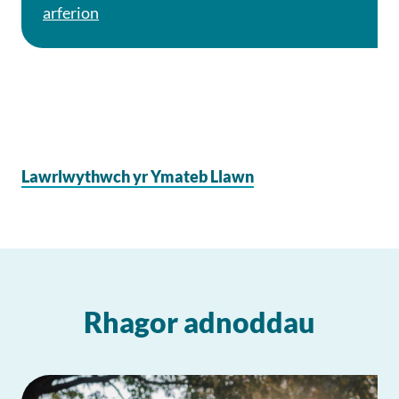
arferion
Lawrlwythwch yr Ymateb Llawn
Rhagor adnoddau