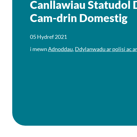
Canllawiau Statudol
Cam-drin Domestig
05 Hydref 2021
i mewn
Adnoddau
,
Ddylanwadu ar polisi ac a