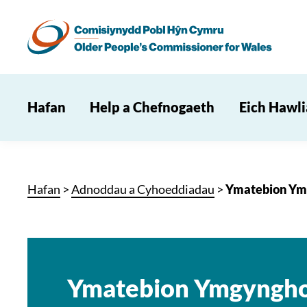
Hafan
Help a Chefnogaeth
Eich Hawl
Hafan
>
Adnoddau a Cyhoeddiadau
>
Ymatebion Ymg
Ymatebion Ymgyngho