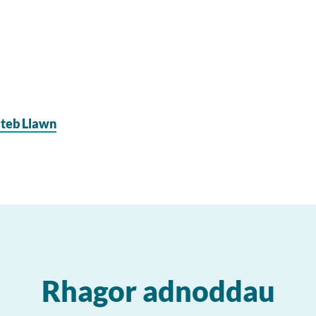
teb Llawn
Rhagor adnoddau