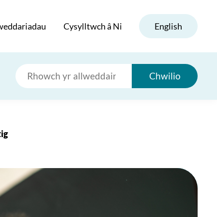
weddariadau
Cysylltwch â Ni
English
Chwilio
ig