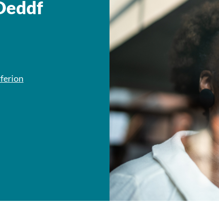
 Deddf
rferion