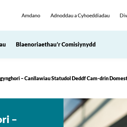
Amdano
Adnoddau a Cyhoeddiadau
Di
iau
Blaenoriaethau’r Comisiynydd
ynghori – Canllawiau Statudol Deddf Cam-drin Domest
ri –