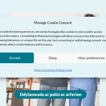
Manage Cookie Consent
provide the best experiences, we use technologies like cookies to store and/or access
ice information. Consenting to these technologies will allow us to process data such as
wsing behaviour or unique IDs on this site. Not consenting or withdrawing consent, m
ersely affect certain features and functions.
Accept
Deny
View preferences
Polisi Cwcis
Polisi Preifatrwydd
Ddylanwadu ar polisi ac arferion