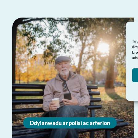
To 
dev
bro
adv
Ddylanwadu ar polisi ac arferion