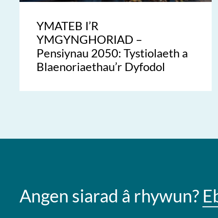
YMATEB I’R
YMGYNGHORIAD –
Pensiynau 2050: Tystiolaeth a
Blaenoriaethau’r Dyfodol
Angen siarad â rhywun?
E