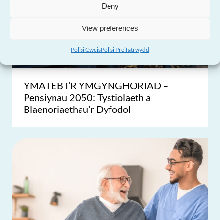
Deny
View preferences
Ddylanwadu ar polisi ac arferion
Polisi Cwcis
Polisi Preifatrwydd
YMATEB I’R YMGYNGHORIAD –
Pensiynau 2050: Tystiolaeth a
Blaenoriaethau’r Dyfodol