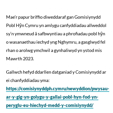
Mae’r papur briffio diweddaraf gan Gomisiynydd
Pobl Hŷn Cymru yn amlygu canfyddiadau allweddol
sy’n ymwneud â safbwyntiau a phrofiadau pobl hŷn
o wasanaethau iechyd yng Nghymru, a gasglwyd fel
rhan o arolwg ymchwil a gynhaliwyd yn ystod mis
Mawrth 2023.
Gallwch hefyd ddarllen datganiad y Comisiynydd ar
ei chanfyddiadau yma:
https://comisiynyddph.cymru/newyddion/pwysau-
ar-y-gig-yn-golygu-y-gallai-pobl-hyn-fod-yn-
peryglu-eu-hiechyd-medd-y-comisiynydd/