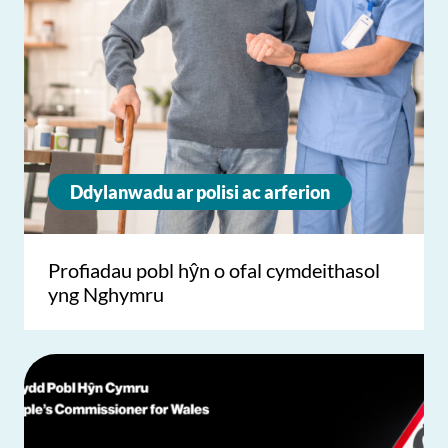
Ddylanwadu ar polisi ac arferion
Profiadau pobl hŷn o ofal cymdeithasol
yng Nghymru