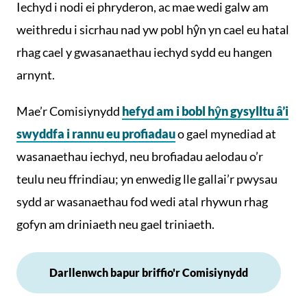
Iechyd i nodi ei phryderon, ac mae wedi galw am
weithredu i sicrhau nad yw pobl hŷn yn cael eu hatal
rhag cael y gwasanaethau iechyd sydd eu hangen
arnynt.
Mae’r Comisiynydd
hefyd am i bobl hŷn gysylltu â’i
swyddfa i rannu eu profiadau
o gael mynediad at
wasanaethau iechyd, neu brofiadau aelodau o’r
teulu neu ffrindiau; yn enwedig lle gallai’r pwysau
sydd ar wasanaethau fod wedi atal rhywun rhag
gofyn am driniaeth neu gael triniaeth.
Darllenwch bapur briffio'r Comisiynydd