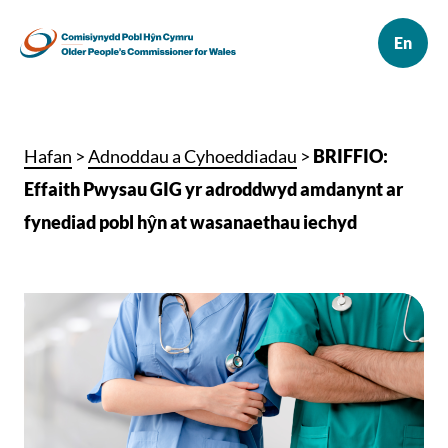
Hafan
>
Adnoddau a Cyhoeddiadau
>
BRIFFIO:
Effaith Pwysau GIG yr adroddwyd amdanynt ar
fynediad pobl hŷn at wasanaethau iechyd