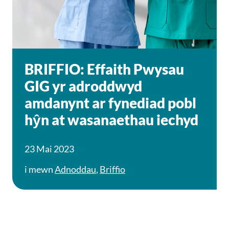
BRIFFIO: Effaith Pwysau
GIG yr adroddwyd
amdanynt ar fynediad pobl
hŷn at wasanaethau iechyd
23 Mai 2023
i mewn
Adnoddau
,
Briffio