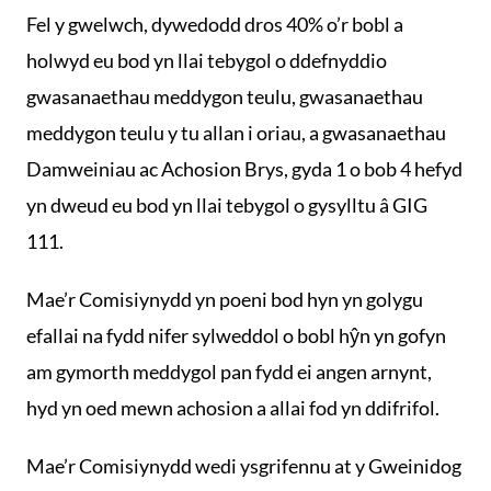
Fel y gwelwch, dywedodd dros 40% o’r bobl a
holwyd eu bod yn llai tebygol o ddefnyddio
gwasanaethau meddygon teulu, gwasanaethau
meddygon teulu y tu allan i oriau, a gwasanaethau
Damweiniau ac Achosion Brys, gyda 1 o bob 4 hefyd
yn dweud eu bod yn llai tebygol o gysylltu â GIG
111.
Mae’r Comisiynydd yn poeni bod hyn yn golygu
efallai na fydd nifer sylweddol o bobl hŷn yn gofyn
am gymorth meddygol pan fydd ei angen arnynt,
hyd yn oed mewn achosion a allai fod yn ddifrifol.
Mae’r Comisiynydd wedi ysgrifennu at y Gweinidog